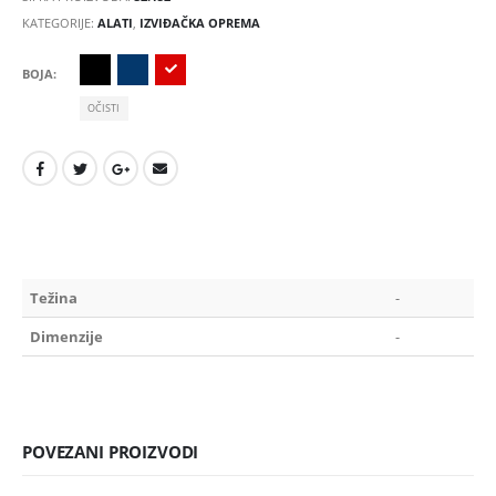
KATEGORIJE:
ALATI
,
IZVIĐAČKA OPREMA
BOJA
OČISTI
Težina
-
Dimenzije
-
POVEZANI PROIZVODI