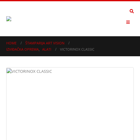
HOME
ŠTAMPARIJA ART VISION
IZVIĐAČKA OPREMA
,
ALATI
VICTORINOX CLASSIC