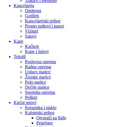
Trakice i elementi
Kancelarija
Digitroni
Gedžeti
Kancelarijski pribor
Promo pultovi i panoi
Vizitari
Satovi
Kape
Kačketi
Kape i šalovi
Tekstil
Poslovna oprema
Radna oprema
Unisex majice
Ženske majice
Polo majice
Dečije majice
Sportska oprema
Peškiri
Kućni setovi
Keramika i staklo
Kuhinjski pribor
Otvarači za flaše
Pepeljare