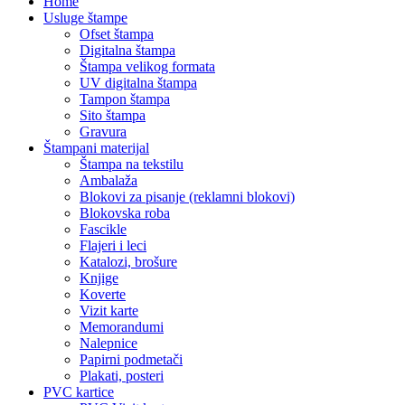
Home
Usluge štampe
Ofset štampa
Digitalna štampa
Štampa velikog formata
UV digitalna štampa
Tampon štampa
Sito štampa
Gravura
Štampani materijal
Štampa na tekstilu
Ambalaža
Blokovi za pisanje (reklamni blokovi)
Blokovska roba
Fascikle
Flajeri i leci
Katalozi, brošure
Knjige
Koverte
Vizit karte
Memorandumi
Nalepnice
Papirni podmetači
Plakati, posteri
PVC kartice