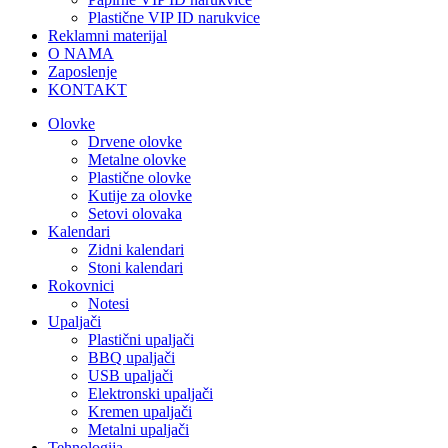
Plastične VIP ID narukvice
Reklamni materijal
O NAMA
Zaposlenje
KONTAKT
Olovke
Drvene olovke
Metalne olovke
Plastične olovke
Kutije za olovke
Setovi olovaka
Kalendari
Zidni kalendari
Stoni kalendari
Rokovnici
Notesi
Upaljači
Plastični upaljači
BBQ upaljači
USB upaljači
Elektronski upaljači
Kremen upaljači
Metalni upaljači
Tehnologija