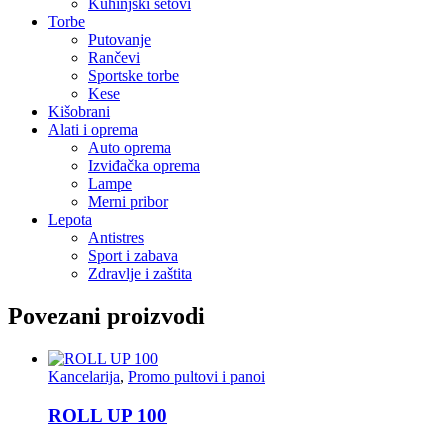
Kuhinjski setovi
Torbe
Putovanje
Rančevi
Sportske torbe
Kese
Kišobrani
Alati i oprema
Auto oprema
Izviđačka oprema
Lampe
Merni pribor
Lepota
Antistres
Sport i zabava
Zdravlje i zaštita
Povezani proizvodi
Kancelarija
,
Promo pultovi i panoi
ROLL UP 100