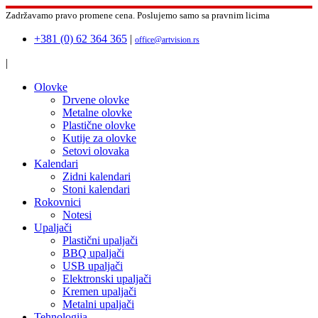
Zadržavamo pravo promene cena.
Poslujemo samo sa pravnim licima
+381 (0) 62 364 365
|
office@artvision.rs
|
Olovke
Drvene olovke
Metalne olovke
Plastične olovke
Kutije za olovke
Setovi olovaka
Kalendari
Zidni kalendari
Stoni kalendari
Rokovnici
Notesi
Upaljači
Plastični upaljači
BBQ upaljači
USB upaljači
Elektronski upaljači
Kremen upaljači
Metalni upaljači
Tehnologija