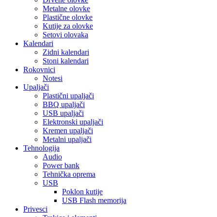
Metalne olovke
Plastične olovke
Kutije za olovke
Setovi olovaka
Kalendari
Zidni kalendari
Stoni kalendari
Rokovnici
Notesi
Upaljači
Plastični upaljači
BBQ upaljači
USB upaljači
Elektronski upaljači
Kremen upaljači
Metalni upaljači
Tehnologija
Audio
Power bank
Tehnička oprema
USB
Poklon kutije
USB Flash memorija
Privesci