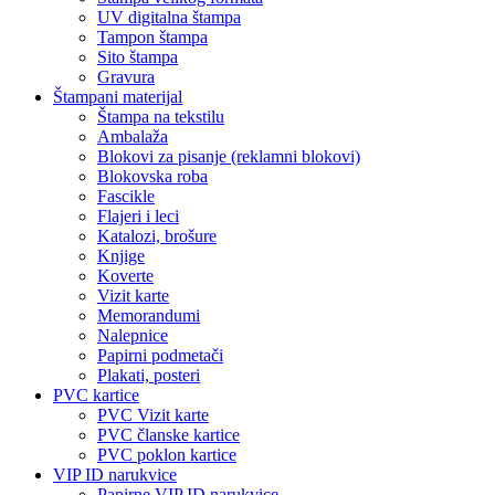
UV digitalna štampa
Tampon štampa
Sito štampa
Gravura
Štampani materijal
Štampa na tekstilu
Ambalaža
Blokovi za pisanje (reklamni blokovi)
Blokovska roba
Fascikle
Flajeri i leci
Katalozi, brošure
Knjige
Koverte
Vizit karte
Memorandumi
Nalepnice
Papirni podmetači
Plakati, posteri
PVC kartice
PVC Vizit karte
PVC članske kartice
PVC poklon kartice
VIP ID narukvice
Papirne VIP ID narukvice