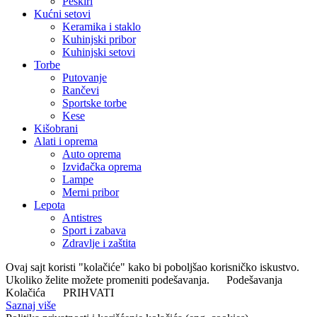
Peškiri
Kućni setovi
Keramika i staklo
Kuhinjski pribor
Kuhinjski setovi
Torbe
Putovanje
Rančevi
Sportske torbe
Kese
Kišobrani
Alati i oprema
Auto oprema
Izviđačka oprema
Lampe
Merni pribor
Lepota
Antistres
Sport i zabava
Zdravlje i zaštita
Ovaj sajt koristi "kolačiće" kako bi poboljšao korisničko iskustvo.
Ukoliko želite možete promeniti podešavanja.
Podešavanja
Kolačića
PRIHVATI
Saznaj više