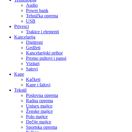
Audio
Power bank
Tehnička oprema
USB
Privesci
Trakice i elementi
Kancelarija
Digitroni
Gedžeti
Kancelarijski pribor
Promo pultovi i panoi
Vizitari
Satovi
Kape
Kačketi
Kape i šalovi
Tekstil
Poslovna oprema
Radna oprema
Unisex majice
Ženske majice
Polo majice
Dečije majice
Sportska oprema