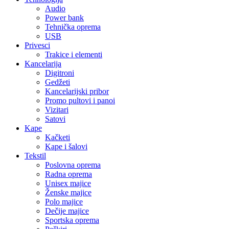
Audio
Power bank
Tehnička oprema
USB
Privesci
Trakice i elementi
Kancelarija
Digitroni
Gedžeti
Kancelarijski pribor
Promo pultovi i panoi
Vizitari
Satovi
Kape
Kačketi
Kape i šalovi
Tekstil
Poslovna oprema
Radna oprema
Unisex majice
Ženske majice
Polo majice
Dečije majice
Sportska oprema