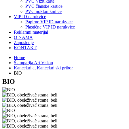
PVC Vizit karte
PVC članske kartice
PVC poklon kartice
VIP ID narukvice
Papirne VIP ID narukvice
Plastične VIP ID narukvice
Reklamni materijal
O NAMA
Zaposlenje
KONTAKT
Home
Štamparija Art Vision
Kancelarija
,
Kancelarijski pribor
BIO
BIO