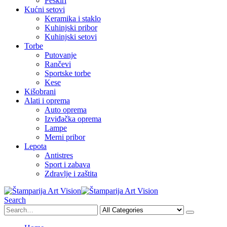
Peškiri
Kućni setovi
Keramika i staklo
Kuhinjski pribor
Kuhinjski setovi
Torbe
Putovanje
Rančevi
Sportske torbe
Kese
Kišobrani
Alati i oprema
Auto oprema
Izviđačka oprema
Lampe
Merni pribor
Lepota
Antistres
Sport i zabava
Zdravlje i zaštita
Search