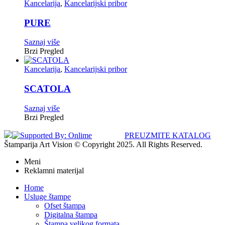
Kancelarija
,
Kancelarijski pribor
PURE
Saznaj više
Brzi Pregled
Kancelarija
,
Kancelarijski pribor
SCATOLA
Saznaj više
Brzi Pregled
PREUZMITE KATALOG
Štamparija Art Vision © Copyright 2025. All Rights Reserved.
Meni
Reklamni materijal
Home
Usluge štampe
Ofset štampa
Digitalna štampa
Štampa velikog formata