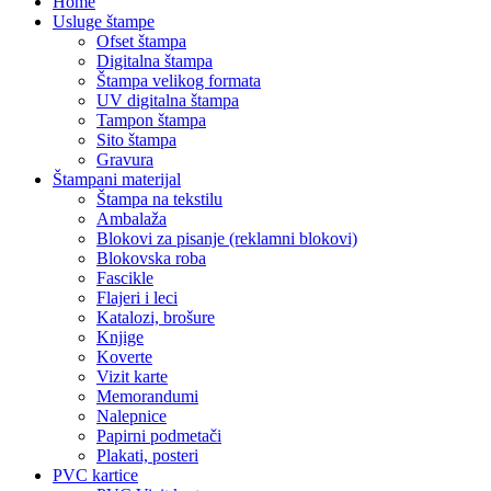
Home
Usluge štampe
Ofset štampa
Digitalna štampa
Štampa velikog formata
UV digitalna štampa
Tampon štampa
Sito štampa
Gravura
Štampani materijal
Štampa na tekstilu
Ambalaža
Blokovi za pisanje (reklamni blokovi)
Blokovska roba
Fascikle
Flajeri i leci
Katalozi, brošure
Knjige
Koverte
Vizit karte
Memorandumi
Nalepnice
Papirni podmetači
Plakati, posteri
PVC kartice