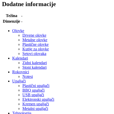
Dodatne informacije
Težina
-
Dimenzije
-
Olovke
Drvene olovke
Metalne olovke
Plastične olovke
Kutije za olovke
Setovi olovaka
Kalendari
Zidni kalendari
Stoni kalendari
Rokovnici
Notesi
Upaljači
Plastični upaljači
BBQ upaljači
USB upaljači
Elektronski upaljači
Kremen upaljači
Metalni upaljači
Tehnologija