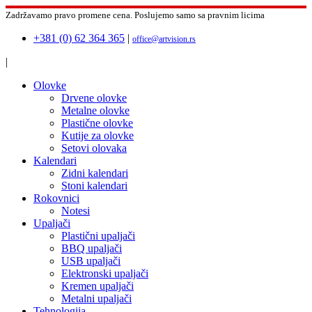
Zadržavamo pravo promene cena.
Poslujemo samo sa pravnim licima
+381 (0) 62 364 365
|
office@artvision.rs
|
Olovke
Drvene olovke
Metalne olovke
Plastične olovke
Kutije za olovke
Setovi olovaka
Kalendari
Zidni kalendari
Stoni kalendari
Rokovnici
Notesi
Upaljači
Plastični upaljači
BBQ upaljači
USB upaljači
Elektronski upaljači
Kremen upaljači
Metalni upaljači
Tehnologija