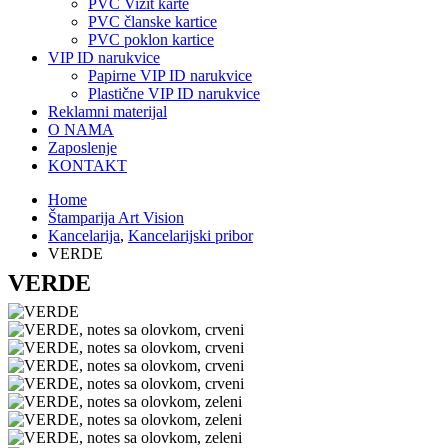
PVC Vizit karte
PVC članske kartice
PVC poklon kartice
VIP ID narukvice
Papirne VIP ID narukvice
Plastične VIP ID narukvice
Reklamni materijal
O NAMA
Zaposlenje
KONTAKT
Home
Štamparija Art Vision
Kancelarija
,
Kancelarijski pribor
VERDE
VERDE