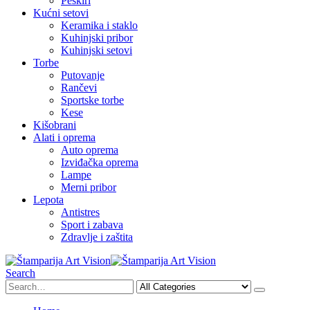
Peškiri
Kućni setovi
Keramika i staklo
Kuhinjski pribor
Kuhinjski setovi
Torbe
Putovanje
Rančevi
Sportske torbe
Kese
Kišobrani
Alati i oprema
Auto oprema
Izviđačka oprema
Lampe
Merni pribor
Lepota
Antistres
Sport i zabava
Zdravlje i zaštita
Search