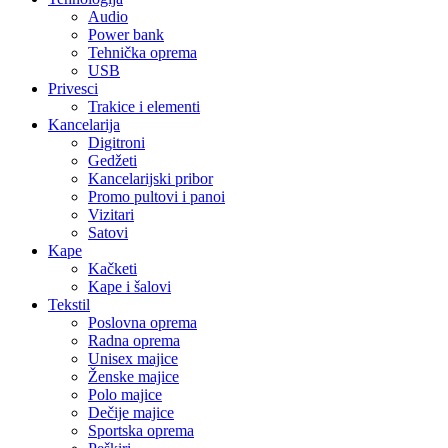
Audio
Power bank
Tehnička oprema
USB
Privesci
Trakice i elementi
Kancelarija
Digitroni
Gedžeti
Kancelarijski pribor
Promo pultovi i panoi
Vizitari
Satovi
Kape
Kačketi
Kape i šalovi
Tekstil
Poslovna oprema
Radna oprema
Unisex majice
Ženske majice
Polo majice
Dečije majice
Sportska oprema