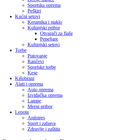
Sportska oprema
Peškiri
Kućni setovi
Keramika i staklo
Kuhinjski pribor
Otvarači za flaše
Pepeljare
Kuhinjski setovi
Torbe
Putovanje
Rančevi
Sportske torbe
Kese
Kišobrani
Alati i oprema
Auto oprema
Izviđačka oprema
Lampe
Merni pribor
Lepota
Antistres
Sport i zabava
Zdravlje i zaštita