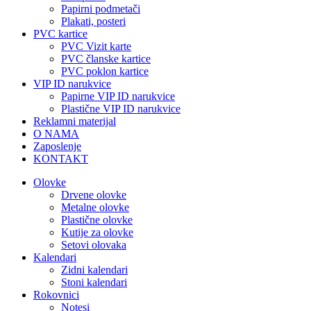
Papirni podmetači
Plakati, posteri
PVC kartice
PVC Vizit karte
PVC članske kartice
PVC poklon kartice
VIP ID narukvice
Papirne VIP ID narukvice
Plastične VIP ID narukvice
Reklamni materijal
O NAMA
Zaposlenje
KONTAKT
Olovke
Drvene olovke
Metalne olovke
Plastične olovke
Kutije za olovke
Setovi olovaka
Kalendari
Zidni kalendari
Stoni kalendari
Rokovnici
Notesi