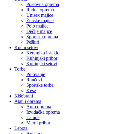
Poslovna oprema
Radna oprema
Unisex majice
Ženske majice
Polo majice
Dečije majice
Sportska oprema
Peškiri
Kućni setovi
Keramika i staklo
Kuhinjski pribor
Kuhinjski setovi
Torbe
Putovanje
Rančevi
Sportske torbe
Kese
Kišobrani
Alati i oprema
Auto oprema
Izviđačka oprema
Lampe
Merni pribor
Lepota
Antistres