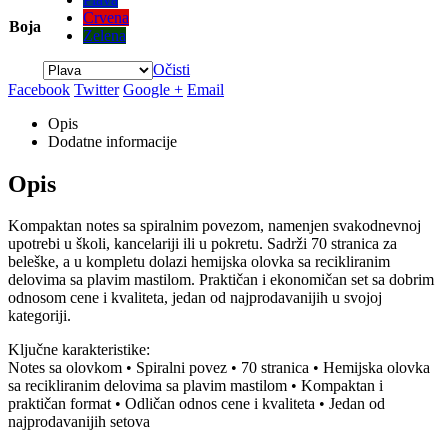
Crvena
Boja
Zelena
Očisti
Facebook
Twitter
Google +
Email
Opis
Dodatne informacije
Opis
Kompaktan notes sa spiralnim povezom, namenjen svakodnevnoj
upotrebi u školi, kancelariji ili u pokretu. Sadrži 70 stranica za
beleške, a u kompletu dolazi hemijska olovka sa recikliranim
delovima sa plavim mastilom. Praktičan i ekonomičan set sa dobrim
odnosom cene i kvaliteta, jedan od najprodavanijih u svojoj
kategoriji.
Ključne karakteristike:
Notes sa olovkom • Spiralni povez • 70 stranica • Hemijska olovka
sa recikliranim delovima sa plavim mastilom • Kompaktan i
praktičan format • Odličan odnos cene i kvaliteta • Jedan od
najprodavanijih setova