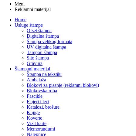
Meni
Reklamni materijal
Home
Usluge štampe
Ofset štampa
Digitalna štampa
Štampa velikog formata
UV digitalna štampa
Tampon štampa
Sito štampa
Gravura
Štampani materijal
Štampa na tekstilu
Ambalaža
Blokovi za pisanje (reklamni blokovi)
Blokovska roba
Fascikle
Flajeri i leci
Katalozi, brošure
Knjige
Koverte
Vizit karte
Memorandumi
Nalepnice