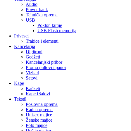
Audio
Power bank
Tehnička oprema
USB
Poklon kutije
USB Flash memorija
Privesci
Trakice i elementi
Kancelarija
Digitroni
Gedžeti
Kancelarijski pribor
Promo pultovi i panoi
Vizitari
Satovi
Kape
Kačketi
Kape i šalovi
Tekstil
Poslovna oprema
Radna oprema
Unisex majice
Ženske majice
Polo majice
Dečije majice