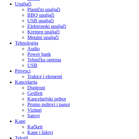
Upaljači
Plastični upaljači
BBQ upaljači
USB upaljači
Elektronski upaljači
Kremen upaljači
Metalni upaljači
Tehnologija
Audio
Power bank
Tehnička oprema
USB
Privesci
Trakice i elementi
Kancelarija
Digitroni
Gedžeti
Kancelarijski pribor
Promo pultovi i panoi
Vizitari
Satovi
Kape
Kačketi
Kape i šalovi
Tekstil