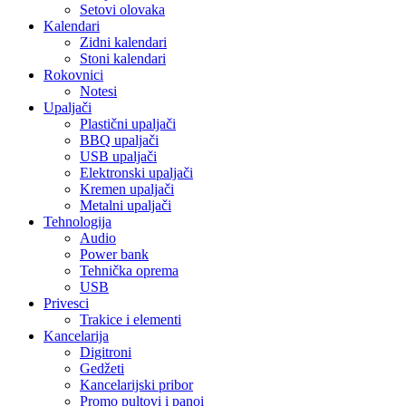
Setovi olovaka
Kalendari
Zidni kalendari
Stoni kalendari
Rokovnici
Notesi
Upaljači
Plastični upaljači
BBQ upaljači
USB upaljači
Elektronski upaljači
Kremen upaljači
Metalni upaljači
Tehnologija
Audio
Power bank
Tehnička oprema
USB
Privesci
Trakice i elementi
Kancelarija
Digitroni
Gedžeti
Kancelarijski pribor
Promo pultovi i panoi