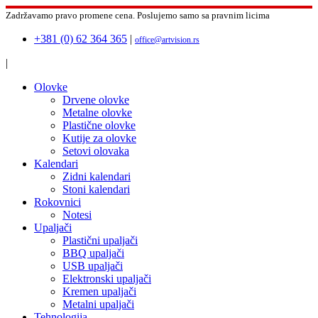
Zadržavamo pravo promene cena.
Poslujemo samo sa pravnim licima
+381 (0) 62 364 365
|
office@artvision.rs
|
Olovke
Drvene olovke
Metalne olovke
Plastične olovke
Kutije za olovke
Setovi olovaka
Kalendari
Zidni kalendari
Stoni kalendari
Rokovnici
Notesi
Upaljači
Plastični upaljači
BBQ upaljači
USB upaljači
Elektronski upaljači
Kremen upaljači
Metalni upaljači
Tehnologija