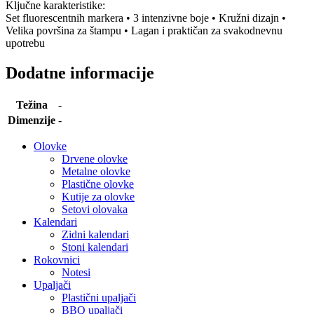
Ključne karakteristike:
Set fluorescentnih markera • 3 intenzivne boje • Kružni dizajn •
Velika površina za štampu • Lagan i praktičan za svakodnevnu
upotrebu
Dodatne informacije
Težina
-
Dimenzije
-
Olovke
Drvene olovke
Metalne olovke
Plastične olovke
Kutije za olovke
Setovi olovaka
Kalendari
Zidni kalendari
Stoni kalendari
Rokovnici
Notesi
Upaljači
Plastični upaljači
BBQ upaljači