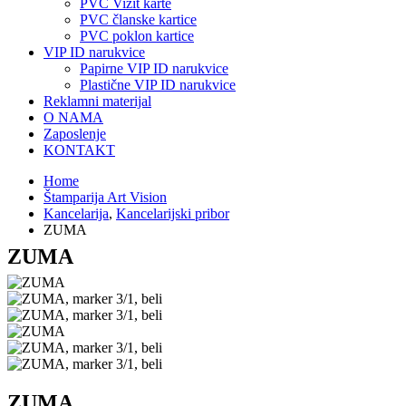
PVC Vizit karte
PVC članske kartice
PVC poklon kartice
VIP ID narukvice
Papirne VIP ID narukvice
Plastične VIP ID narukvice
Reklamni materijal
O NAMA
Zaposlenje
KONTAKT
Home
Štamparija Art Vision
Kancelarija
,
Kancelarijski pribor
ZUMA
ZUMA
ZUMA