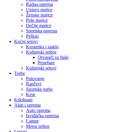
Radna oprema
Unisex majice
Ženske majice
Polo majice
Dečije majice
Sportska oprema
Peškiri
Kućni setovi
Keramika i staklo
Kuhinjski pribor
Otvarači za flaše
Pepeljare
Kuhinjski setovi
Torbe
Putovanje
Rančevi
Sportske torbe
Kese
Kišobrani
Alati i oprema
Auto oprema
Izviđačka oprema
Lampe
Merni pribor
Lepota