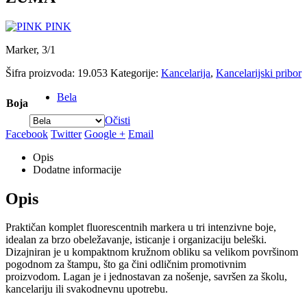
PINK
Marker, 3/1
Šifra proizvoda:
19.053
Kategorije:
Kancelarija
,
Kancelarijski pribor
Bela
Boja
Očisti
Facebook
Twitter
Google +
Email
Opis
Dodatne informacije
Opis
Praktičan komplet fluorescentnih markera u tri intenzivne boje,
idealan za brzo obeležavanje, isticanje i organizaciju beleški.
Dizajniran je u kompaktnom kružnom obliku sa velikom površinom
pogodnom za štampu, što ga čini odličnim promotivnim
proizvodom. Lagan je i jednostavan za nošenje, savršen za školu,
kancelariju ili svakodnevnu upotrebu.