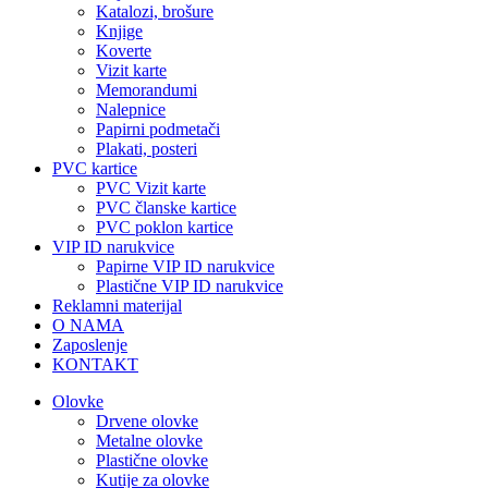
Katalozi, brošure
Knjige
Koverte
Vizit karte
Memorandumi
Nalepnice
Papirni podmetači
Plakati, posteri
PVC kartice
PVC Vizit karte
PVC članske kartice
PVC poklon kartice
VIP ID narukvice
Papirne VIP ID narukvice
Plastične VIP ID narukvice
Reklamni materijal
O NAMA
Zaposlenje
KONTAKT
Olovke
Drvene olovke
Metalne olovke
Plastične olovke
Kutije za olovke