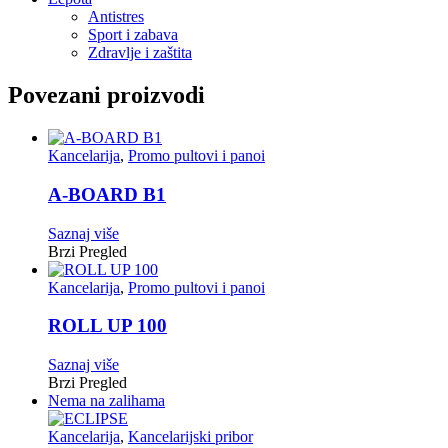
Antistres
Sport i zabava
Zdravlje i zaštita
Povezani proizvodi
Kancelarija
,
Promo pultovi i panoi
A-BOARD B1
Saznaj više
Brzi Pregled
Kancelarija
,
Promo pultovi i panoi
ROLL UP 100
Saznaj više
Brzi Pregled
Nema na zalihama
Kancelarija
,
Kancelarijski pribor