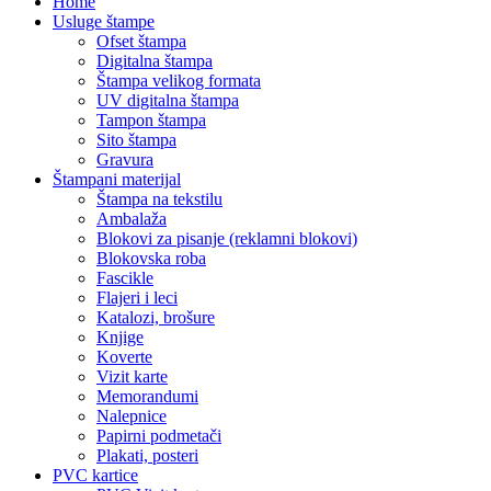
Home
Usluge štampe
Ofset štampa
Digitalna štampa
Štampa velikog formata
UV digitalna štampa
Tampon štampa
Sito štampa
Gravura
Štampani materijal
Štampa na tekstilu
Ambalaža
Blokovi za pisanje (reklamni blokovi)
Blokovska roba
Fascikle
Flajeri i leci
Katalozi, brošure
Knjige
Koverte
Vizit karte
Memorandumi
Nalepnice
Papirni podmetači
Plakati, posteri
PVC kartice