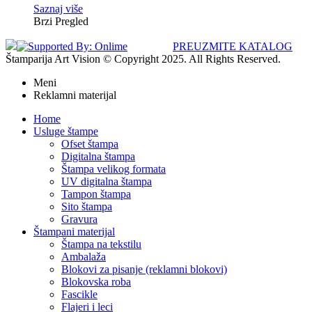
Saznaj više
Brzi Pregled
PREUZMITE KATALOG
Štamparija Art Vision © Copyright 2025. All Rights Reserved.
Meni
Reklamni materijal
Home
Usluge štampe
Ofset štampa
Digitalna štampa
Štampa velikog formata
UV digitalna štampa
Tampon štampa
Sito štampa
Gravura
Štampani materijal
Štampa na tekstilu
Ambalaža
Blokovi za pisanje (reklamni blokovi)
Blokovska roba
Fascikle
Flajeri i leci