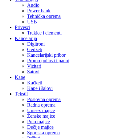
Audio
Power bank
Tehnička oprema
USB
Privesci
Trakice i elementi
Kancelarija
Digitroni
Gedžeti
Kancelarijski pribor
Promo pultovi i panoi
Vizitari
Satovi
Kape
Kačketi
Kape i šalovi
Tekstil
Poslovna oprema
Radna oprema
Unisex majice
Ženske majice
Polo majice
Dečije majice
Sportska oprema