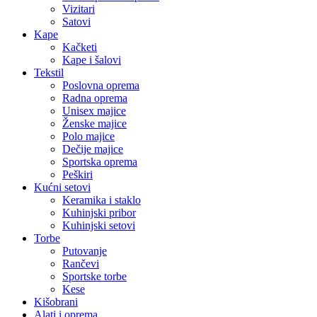
Vizitari
Satovi
Kape
Kačketi
Kape i šalovi
Tekstil
Poslovna oprema
Radna oprema
Unisex majice
Ženske majice
Polo majice
Dečije majice
Sportska oprema
Peškiri
Kućni setovi
Keramika i staklo
Kuhinjski pribor
Kuhinjski setovi
Torbe
Putovanje
Rančevi
Sportske torbe
Kese
Kišobrani
Alati i oprema