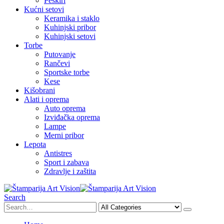
Peškiri
Kućni setovi
Keramika i staklo
Kuhinjski pribor
Kuhinjski setovi
Torbe
Putovanje
Rančevi
Sportske torbe
Kese
Kišobrani
Alati i oprema
Auto oprema
Izviđačka oprema
Lampe
Merni pribor
Lepota
Antistres
Sport i zabava
Zdravlje i zaštita
Search