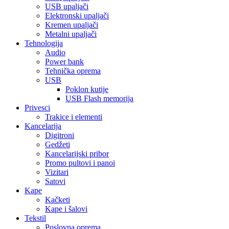
USB upaljači
Elektronski upaljači
Kremen upaljači
Metalni upaljači
Tehnologija
Audio
Power bank
Tehnička oprema
USB
Poklon kutije
USB Flash memorija
Privesci
Trakice i elementi
Kancelarija
Digitroni
Gedžeti
Kancelarijski pribor
Promo pultovi i panoi
Vizitari
Satovi
Kape
Kačketi
Kape i šalovi
Tekstil
Poslovna oprema