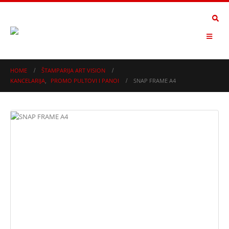
HOME
ŠTAMPARIJA ART VISION
KANCELARIJA
,
PROMO PULTOVI I PANOI
SNAP FRAME A4