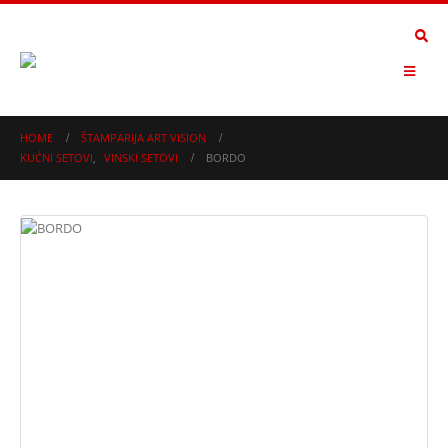
HOME
ŠTAMPARIJA ART VISION
KUĆNI SETOVI
,
VINSKI SETOVI
BORDO