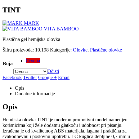
TINT
MARK
VITA BAMBOO
Plastična gel hemijska olovka
Šifra proizvoda:
10.198
Kategorije:
Olovke
,
Plastične olovke
Crvena
Boja
Očisti
Facebook
Twitter
Google +
Email
Opis
Dodatne informacije
Opis
Hemijska olovka TINT je moderan promotivni model namenjen
korisnicima koji žele dodatnu glatkoću i udobnost pri pisanju.
Izrađena je od kvalitetnog ABS materijala, lagana i praktična za
svakodnevnu i poslovnu upotrebu. TC kuglica debljine 0,7 mm u