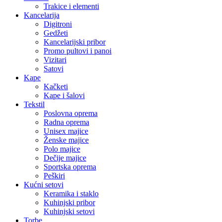
Trakice i elementi
Kancelarija
Digitroni
Gedžeti
Kancelarijski pribor
Promo pultovi i panoi
Vizitari
Satovi
Kape
Kačketi
Kape i šalovi
Tekstil
Poslovna oprema
Radna oprema
Unisex majice
Ženske majice
Polo majice
Dečije majice
Sportska oprema
Peškiri
Kućni setovi
Keramika i staklo
Kuhinjski pribor
Kuhinjski setovi
Torbe