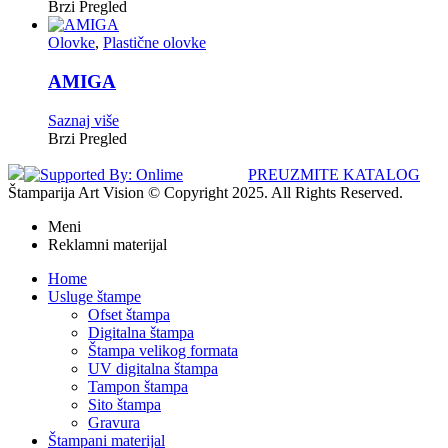
Brzi Pregled
Olovke
,
Plastične olovke
AMIGA
Saznaj više
Brzi Pregled
PREUZMITE KATALOG
Štamparija Art Vision © Copyright 2025. All Rights Reserved.
Meni
Reklamni materijal
Home
Usluge štampe
Ofset štampa
Digitalna štampa
Štampa velikog formata
UV digitalna štampa
Tampon štampa
Sito štampa
Gravura
Štampani materijal