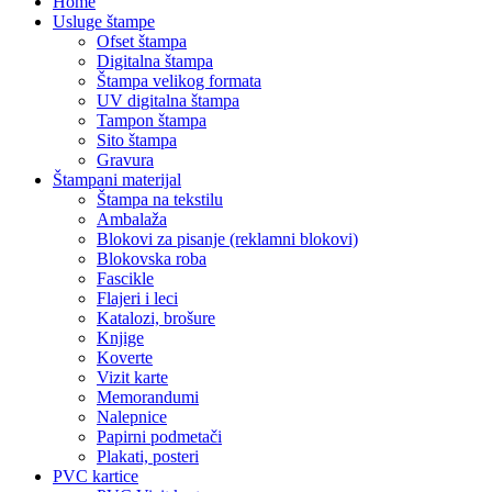
Home
Usluge štampe
Ofset štampa
Digitalna štampa
Štampa velikog formata
UV digitalna štampa
Tampon štampa
Sito štampa
Gravura
Štampani materijal
Štampa na tekstilu
Ambalaža
Blokovi za pisanje (reklamni blokovi)
Blokovska roba
Fascikle
Flajeri i leci
Katalozi, brošure
Knjige
Koverte
Vizit karte
Memorandumi
Nalepnice
Papirni podmetači
Plakati, posteri
PVC kartice