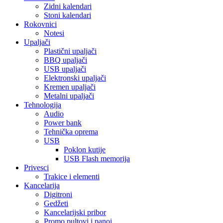
Zidni kalendari
Stoni kalendari
Rokovnici
Notesi
Upaljači
Plastični upaljači
BBQ upaljači
USB upaljači
Elektronski upaljači
Kremen upaljači
Metalni upaljači
Tehnologija
Audio
Power bank
Tehnička oprema
USB
Poklon kutije
USB Flash memorija
Privesci
Trakice i elementi
Kancelarija
Digitroni
Gedžeti
Kancelarijski pribor
Promo pultovi i panoi