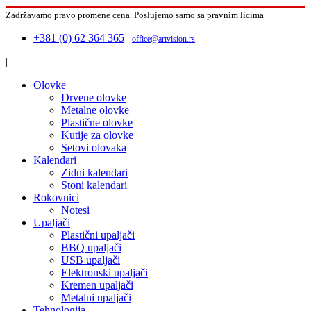
Zadržavamo pravo promene cena.
Poslujemo samo sa pravnim licima
+381 (0) 62 364 365
|
office@artvision.rs
|
Olovke
Drvene olovke
Metalne olovke
Plastične olovke
Kutije za olovke
Setovi olovaka
Kalendari
Zidni kalendari
Stoni kalendari
Rokovnici
Notesi
Upaljači
Plastični upaljači
BBQ upaljači
USB upaljači
Elektronski upaljači
Kremen upaljači
Metalni upaljači
Tehnologija