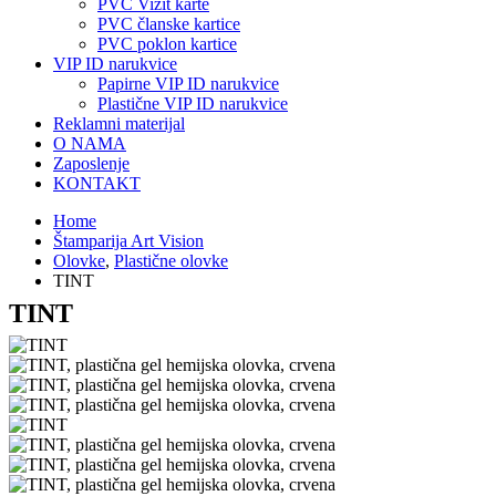
PVC Vizit karte
PVC članske kartice
PVC poklon kartice
VIP ID narukvice
Papirne VIP ID narukvice
Plastične VIP ID narukvice
Reklamni materijal
O NAMA
Zaposlenje
KONTAKT
Home
Štamparija Art Vision
Olovke
,
Plastične olovke
TINT
TINT