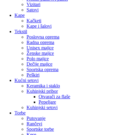
Vizitari
Satovi
Kape
Kačketi
Kape i šalovi
Tekstil
Poslovna oprema
Radna oprema
Unisex majice
Ženske majice
Polo majice
Dečije majice
Sportska oprema
Peškiri
Kućni setovi
Keramika i staklo
Kuhinjski pribor
Otvarači za flaše
Pepeljare
Kuhinjski setovi
Torbe
Putovanje
Rančevi
Sportske torbe
Kese