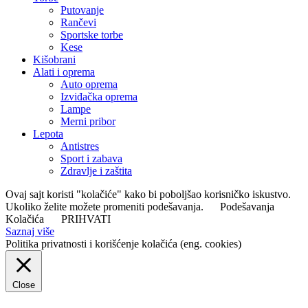
Putovanje
Rančevi
Sportske torbe
Kese
Kišobrani
Alati i oprema
Auto oprema
Izviđačka oprema
Lampe
Merni pribor
Lepota
Antistres
Sport i zabava
Zdravlje i zaštita
Ovaj sajt koristi "kolačiće" kako bi poboljšao korisničko iskustvo.
Ukoliko želite možete promeniti podešavanja.
Podešavanja
Kolačića
PRIHVATI
Saznaj više
Politika privatnosti i korišćenje kolačića (eng. cookies)
Close