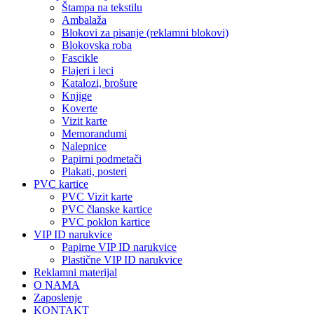
Štampa na tekstilu
Ambalaža
Blokovi za pisanje (reklamni blokovi)
Blokovska roba
Fascikle
Flajeri i leci
Katalozi, brošure
Knjige
Koverte
Vizit karte
Memorandumi
Nalepnice
Papirni podmetači
Plakati, posteri
PVC kartice
PVC Vizit karte
PVC članske kartice
PVC poklon kartice
VIP ID narukvice
Papirne VIP ID narukvice
Plastične VIP ID narukvice
Reklamni materijal
O NAMA
Zaposlenje
KONTAKT