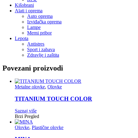
Kišobrani
Alati i oprema
Auto oprema
Izviđačka oprema
Lampe
Merni pribor
Lepota
Antistres
Sport i zabava
Zdravlje i zaštita
Povezani proizvodi
Metalne olovke
,
Olovke
TITANIUM TOUCH COLOR
Saznaj više
Brzi Pregled
Olovke
,
Plastične olovke