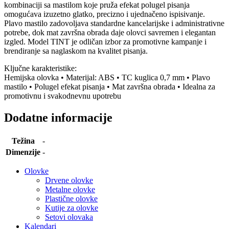
kombinaciji sa mastilom koje pruža efekat polugel pisanja
omogućava izuzetno glatko, precizno i ujednačeno ispisivanje.
Plavo mastilo zadovoljava standardne kancelarijske i administrativne
potrebe, dok mat završna obrada daje olovci savremen i elegantan
izgled. Model TINT je odličan izbor za promotivne kampanje i
brendiranje sa naglaskom na kvalitet pisanja.
Ključne karakteristike:
Hemijska olovka • Materijal: ABS • TC kuglica 0,7 mm • Plavo
mastilo • Polugel efekat pisanja • Mat završna obrada • Idealna za
promotivnu i svakodnevnu upotrebu
Dodatne informacije
Težina
-
Dimenzije
-
Olovke
Drvene olovke
Metalne olovke
Plastične olovke
Kutije za olovke
Setovi olovaka
Kalendari