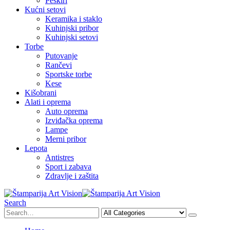
Peškiri
Kućni setovi
Keramika i staklo
Kuhinjski pribor
Kuhinjski setovi
Torbe
Putovanje
Rančevi
Sportske torbe
Kese
Kišobrani
Alati i oprema
Auto oprema
Izviđačka oprema
Lampe
Merni pribor
Lepota
Antistres
Sport i zabava
Zdravlje i zaštita
Search