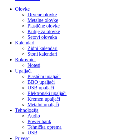
Olovke
Drvene olovke
Metalne olovke
Plastične olovke
Kutije za olovke
Setovi olovaka
Kalendari
Zidni kalendari
Stoni kalendari
Rokovnici
Notesi
Upaljači
Plastični upaljači
BBQ upaljači
USB upaljači
Elektronski upaljači
Kremen upaljači
Metalni upaljači
Tehnologija
Audio
Power bank
Tehnička oprema
USB
Privesci