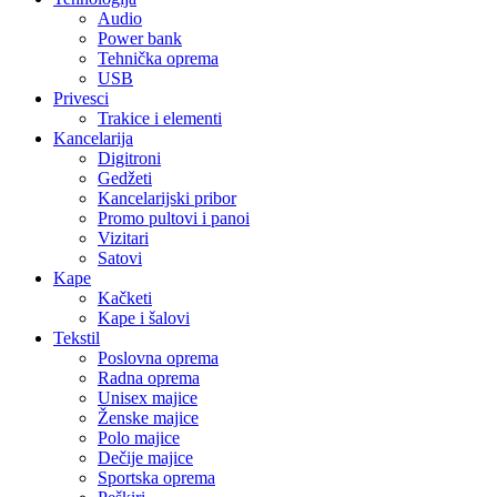
Audio
Power bank
Tehnička oprema
USB
Privesci
Trakice i elementi
Kancelarija
Digitroni
Gedžeti
Kancelarijski pribor
Promo pultovi i panoi
Vizitari
Satovi
Kape
Kačketi
Kape i šalovi
Tekstil
Poslovna oprema
Radna oprema
Unisex majice
Ženske majice
Polo majice
Dečije majice
Sportska oprema