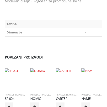
Moderan dizajn • Pogodan za promotivne svrhe
Težina
-
Dimenzije
-
POVEZANI PROIZVODI
PRIVESCI
,
TRAKICE I ELEMENTI
PRIVESCI
,
TRAKICE I ELEMENTI
PRIVESCI
,
TRAKICE I ELEMENTI
PRIVESCI
,
TRAKICE I ELEMENTI
SP 004
NOMIO
CARTER
NAME