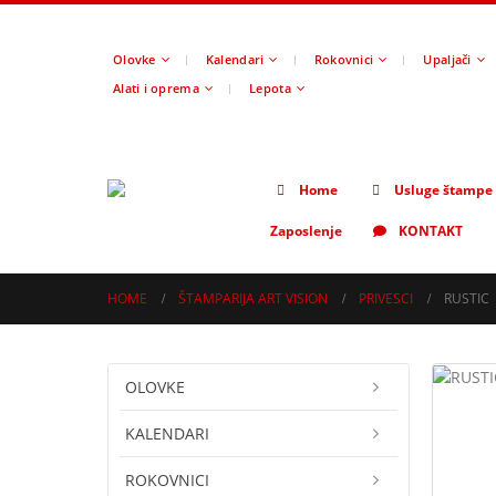
Olovke
Kalendari
Rokovnici
Upaljači
Alati i oprema
Lepota
Home
Usluge štampe
Zaposlenje
KONTAKT
HOME
ŠTAMPARIJA ART VISION
PRIVESCI
RUSTIC
OLOVKE
KALENDARI
ROKOVNICI