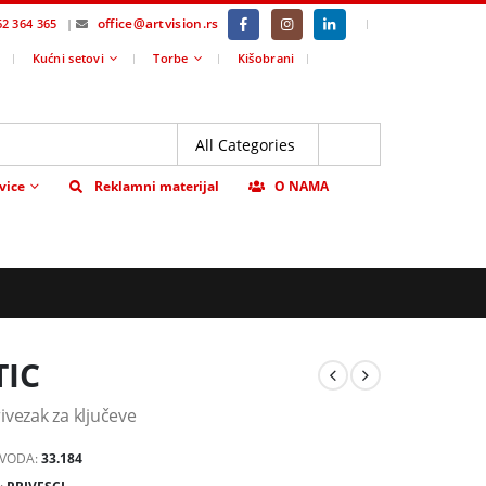
office@artvision.rs
|
62 364 365
|
Kućni setovi
Torbe
Kišobrani
vice
Reklamni materijal
O NAMA
TIC
ivezak za ključeve
ZVODA:
33.184