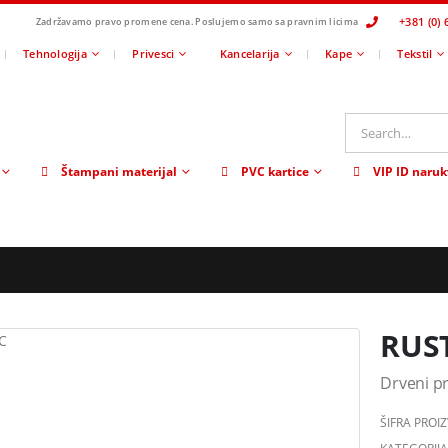
+381 (0) 
Zadržavamo pravo promene cena.
Poslujemo samo sa pravnim licima
Tehnologija
Privesci
Kancelarija
Kape
Tekstil
Štampani materijal
PVC kartice
VIP ID naruk
RUS
Drveni pr
ŠIFRA PROI