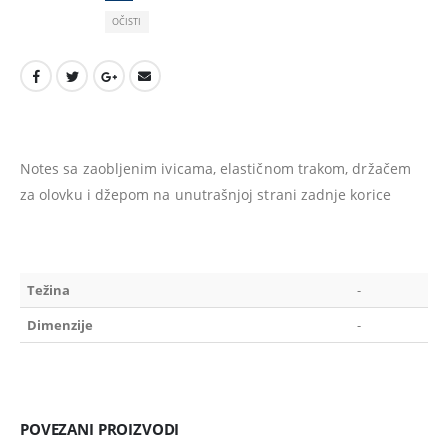
OČISTI
Notes sa zaobljenim ivicama, elastičnom trakom, držačem
za olovku i džepom na unutrašnjoj strani zadnje korice
Težina
-
Dimenzije
-
POVEZANI PROIZVODI