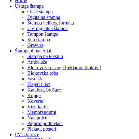
Home
Usluge štampe
Ofset štampa
Digitalna štampa
Štampa velikog formata
UV digitalna štampa
Tampon štampa
Sito štampa
Gravura
Štampani materijal
Štampa na tekstilu
Ambalaža
Blokovi za pisanje (reklamni blokovi)
Blokovska roba
Fascikle
Flajeri i leci
Katalozi, brošure
Knjige
Koverte
Vizit karte
Memorandumi
Nalepnice
Papirni podmetači
Plakati, posteri
PVC kartice