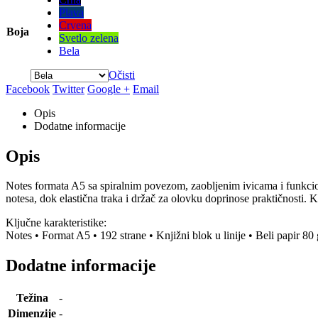
Plava
Crvena
Boja
Svetlo zelena
Bela
Očisti
Facebook
Twitter
Google +
Email
Opis
Dodatne informacije
Opis
Notes formata A5 sa spiralnim povezom, zaobljenim ivicama i funkci
notesa, dok elastična traka i držač za olovku doprinose praktičnosti. 
Ključne karakteristike:
Notes • Format A5 • 192 strane • Knjižni blok u linije • Beli papir 8
Dodatne informacije
Težina
-
Dimenzije
-