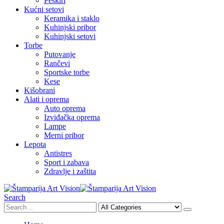
Peškiri
Kućni setovi
Keramika i staklo
Kuhinjski pribor
Kuhinjski setovi
Torbe
Putovanje
Rančevi
Sportske torbe
Kese
Kišobrani
Alati i oprema
Auto oprema
Izviđačka oprema
Lampe
Merni pribor
Lepota
Antistres
Sport i zabava
Zdravlje i zaštita
Search