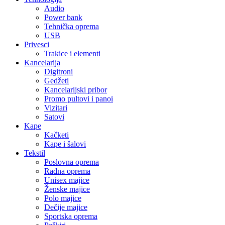
Audio
Power bank
Tehnička oprema
USB
Privesci
Trakice i elementi
Kancelarija
Digitroni
Gedžeti
Kancelarijski pribor
Promo pultovi i panoi
Vizitari
Satovi
Kape
Kačketi
Kape i šalovi
Tekstil
Poslovna oprema
Radna oprema
Unisex majice
Ženske majice
Polo majice
Dečije majice
Sportska oprema