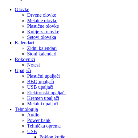
Olovke
Drvene olovke
Metalne olovke
Plastične olovke
Kutije za olovke
Setovi olovaka
Kalendari
Zidni kalendari
Stoni kalendari
Rokovnici
Notesi
Upaljači
Plastični upaljači
BBQ upaljači
USB upaljači
Elektronski upaljači
Kremen upaljači
Metalni upaljači
Tehnologija
Audio
Power bank
Tehnička oprema
USB
Poklon kutije