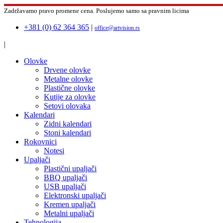
Zadržavamo pravo promene cena.
Poslujemo samo sa pravnim licima
+381 (0) 62 364 365
|
office@artvision.rs
|
Olovke
Drvene olovke
Metalne olovke
Plastične olovke
Kutije za olovke
Setovi olovaka
Kalendari
Zidni kalendari
Stoni kalendari
Rokovnici
Notesi
Upaljači
Plastični upaljači
BBQ upaljači
USB upaljači
Elektronski upaljači
Kremen upaljači
Metalni upaljači
Tehnologija