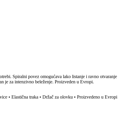
ebi. Spiralni povez omogućava lako listanje i ravno otvaranje
dan je za intenzivno beleženje. Proizveden u Evropi.
ivice • Elastična traka • Držač za olovku • Proizvedeno u Evropi