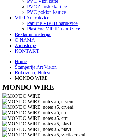
PVC Vizit karte
PVC članske kartice
PVC poklon kartice
VIP ID narukvice
Papirne VIP ID narukvice
Plastične VIP ID narukvice
Reklamni materijal
O NAMA
Zaposlenje
KONTAKT
Home
Štamparija Art Vision
Rokovnici
,
Notesi
MONDO WIRE
MONDO WIRE