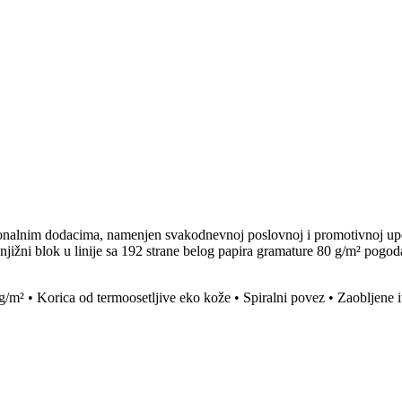
onalnim dodacima, namenjen svakodnevnoj poslovnoj i promotivnoj upotr
Knjižni blok u linije sa 192 strane belog papira gramature 80 g/m² pogo
0 g/m² • Korica od termoosetljive eko kože • Spiralni povez • Zaobljene 