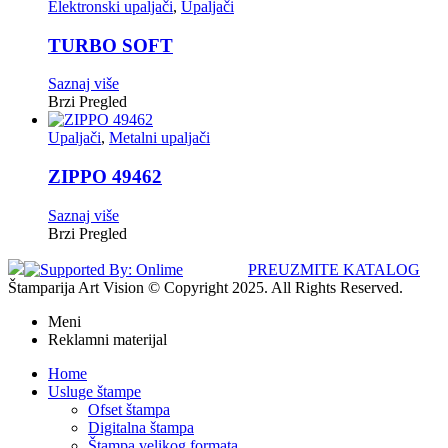
Elektronski upaljači
,
Upaljači
TURBO SOFT
Saznaj više
Brzi Pregled
Upaljači
,
Metalni upaljači
ZIPPO 49462
Saznaj više
Brzi Pregled
PREUZMITE KATALOG
Štamparija Art Vision © Copyright 2025. All Rights Reserved.
Meni
Reklamni materijal
Home
Usluge štampe
Ofset štampa
Digitalna štampa
Štampa velikog formata