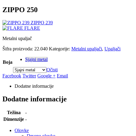
ZIPPO 250
ZIPPO 239
FLARE
Metalni upaljač
Šifra proizvoda:
22.040
Kategorije:
Metalni upaljači
,
Upaljači
Sjajni metal
Boja
Očisti
Facebook
Twitter
Google +
Email
Dodatne informacije
Dodatne informacije
Težina
-
Dimenzije
-
Olovke
Drvene olovke