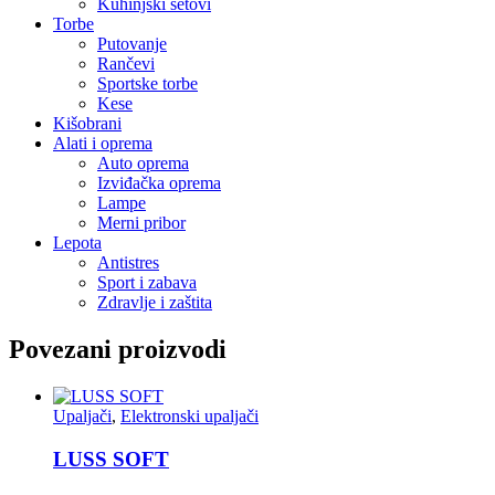
Kuhinjski setovi
Torbe
Putovanje
Rančevi
Sportske torbe
Kese
Kišobrani
Alati i oprema
Auto oprema
Izviđačka oprema
Lampe
Merni pribor
Lepota
Antistres
Sport i zabava
Zdravlje i zaštita
Povezani proizvodi
Upaljači
,
Elektronski upaljači
LUSS SOFT