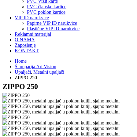
PVC Vizit karte
PVC članske kartice
PVC poklon kartice
VIP ID narukvice
Papirne VIP ID narukvice
Plastične VIP ID narukvice
Reklamni materijal
O NAMA
Zaposlenje
KONTAKT
Home
Štamparija Art Vision
Upaljači
,
Metalni upaljači
ZIPPO 250
ZIPPO 250