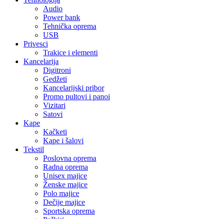
Audio
Power bank
Tehnička oprema
USB
Privesci
Trakice i elementi
Kancelarija
Digitroni
Gedžeti
Kancelarijski pribor
Promo pultovi i panoi
Vizitari
Satovi
Kape
Kačketi
Kape i šalovi
Tekstil
Poslovna oprema
Radna oprema
Unisex majice
Ženske majice
Polo majice
Dečije majice
Sportska oprema