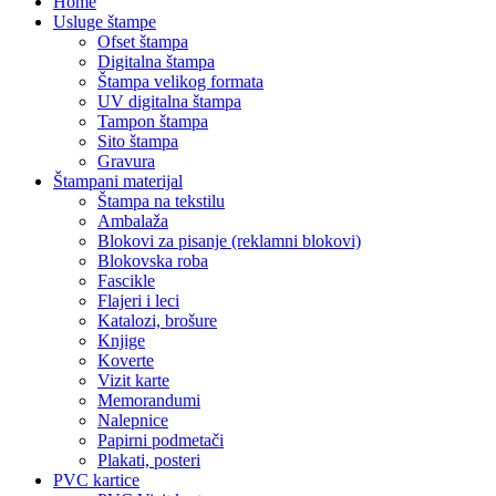
Home
Usluge štampe
Ofset štampa
Digitalna štampa
Štampa velikog formata
UV digitalna štampa
Tampon štampa
Sito štampa
Gravura
Štampani materijal
Štampa na tekstilu
Ambalaža
Blokovi za pisanje (reklamni blokovi)
Blokovska roba
Fascikle
Flajeri i leci
Katalozi, brošure
Knjige
Koverte
Vizit karte
Memorandumi
Nalepnice
Papirni podmetači
Plakati, posteri
PVC kartice