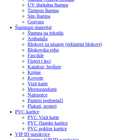
UV digitalna štampa
Tampon štampa
Sito štampa
Gravura
Štampani materijal
Štampa na tekstilu
Ambalaža
Blokovi za pisanje (reklamni blokovi)
Blokovska roba
Fascikle
Flajeri i leci
Katalozi, brošure
Knjige
Koverte
Vizit karte
Memorandumi
Nalepnice
Papirni podmetači
Plakati, posteri
PVC kartice
PVC Vizit karte
PVC članske kartice
PVC poklon kartice
VIP ID narukvice
Papirne VIP ID narukvice