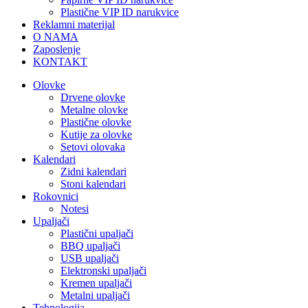
Plastične VIP ID narukvice
Reklamni materijal
O NAMA
Zaposlenje
KONTAKT
Olovke
Drvene olovke
Metalne olovke
Plastične olovke
Kutije za olovke
Setovi olovaka
Kalendari
Zidni kalendari
Stoni kalendari
Rokovnici
Notesi
Upaljači
Plastični upaljači
BBQ upaljači
USB upaljači
Elektronski upaljači
Kremen upaljači
Metalni upaljači
Tehnologija