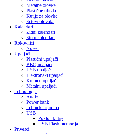
Metalne olovke
Plastične olovke
Kutije za olovke
Setovi olovaka
Kalendari
Zidni kalendari
Stoni kalendari
Rokovnici
Notesi
Upaljači
Plastični upaljači
BBQ upaljači
USB upaljači
Elektronski upaljači
Kremen upaljači
Metalni upaljači
Tehnologija
Audio
Power bank
Tehnička oprema
USB
Poklon kutije
USB Flash memorija
Privesci