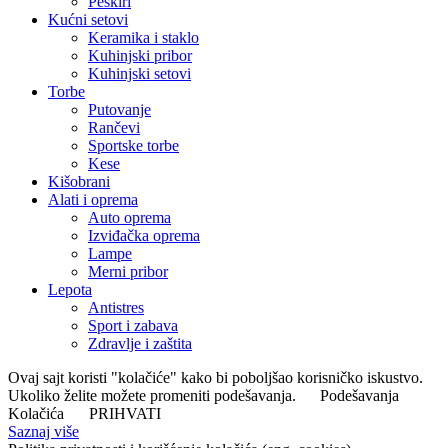
Peškiri
Kućni setovi
Keramika i staklo
Kuhinjski pribor
Kuhinjski setovi
Torbe
Putovanje
Rančevi
Sportske torbe
Kese
Kišobrani
Alati i oprema
Auto oprema
Izviđačka oprema
Lampe
Merni pribor
Lepota
Antistres
Sport i zabava
Zdravlje i zaštita
Ovaj sajt koristi "kolačiće" kako bi poboljšao korisničko iskustvo.
Ukoliko želite možete promeniti podešavanja.
Podešavanja
Kolačića
PRIHVATI
Saznaj više