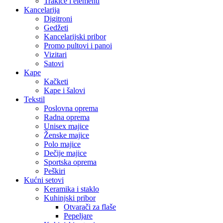
Trakice i elementi
Kancelarija
Digitroni
Gedžeti
Kancelarijski pribor
Promo pultovi i panoi
Vizitari
Satovi
Kape
Kačketi
Kape i šalovi
Tekstil
Poslovna oprema
Radna oprema
Unisex majice
Ženske majice
Polo majice
Dečije majice
Sportska oprema
Peškiri
Kućni setovi
Keramika i staklo
Kuhinjski pribor
Otvarači za flaše
Pepeljare