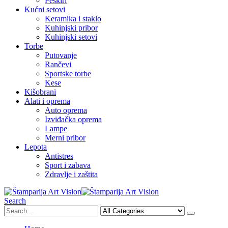
Peškiri
Kućni setovi
Keramika i staklo
Kuhinjski pribor
Kuhinjski setovi
Torbe
Putovanje
Rančevi
Sportske torbe
Kese
Kišobrani
Alati i oprema
Auto oprema
Izviđačka oprema
Lampe
Merni pribor
Lepota
Antistres
Sport i zabava
Zdravlje i zaštita
Search