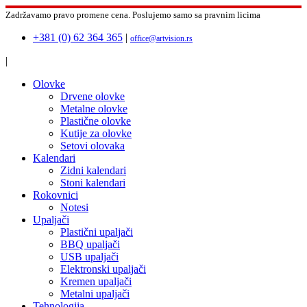
Zadržavamo pravo promene cena.
Poslujemo samo sa pravnim licima
+381 (0) 62 364 365
|
office@artvision.rs
|
Olovke
Drvene olovke
Metalne olovke
Plastične olovke
Kutije za olovke
Setovi olovaka
Kalendari
Zidni kalendari
Stoni kalendari
Rokovnici
Notesi
Upaljači
Plastični upaljači
BBQ upaljači
USB upaljači
Elektronski upaljači
Kremen upaljači
Metalni upaljači
Tehnologija