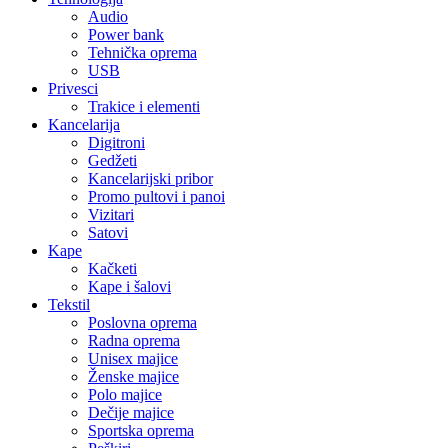
Audio
Power bank
Tehnička oprema
USB
Privesci
Trakice i elementi
Kancelarija
Digitroni
Gedžeti
Kancelarijski pribor
Promo pultovi i panoi
Vizitari
Satovi
Kape
Kačketi
Kape i šalovi
Tekstil
Poslovna oprema
Radna oprema
Unisex majice
Ženske majice
Polo majice
Dečije majice
Sportska oprema