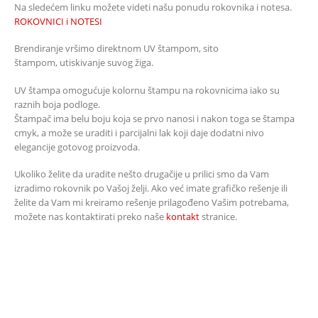
Na sledećem linku možete videti našu ponudu rokovnika i notesa.
ROKOVNICI i NOTESI
Brendiranje vršimo direktnom UV štampom, sito
štampom, utiskivanje suvog žiga.
UV štampa omogućuje kolornu štampu na rokovnicima iako su
raznih boja podloge.
Štampač ima belu boju koja se prvo nanosi i nakon toga se štampa
cmyk, a može se uraditi i parcijalni lak koji daje dodatni nivo
elegancije gotovog proizvoda.
Ukoliko želite da uradite nešto drugačije u prilici smo da Vam
izradimo rokovnik po Vašoj želji. Ako već imate grafičko rešenje ili
želite da Vam mi kreiramo rešenje prilagođeno Vašim potrebama,
možete nas kontaktirati preko naše
kontakt
stranice.