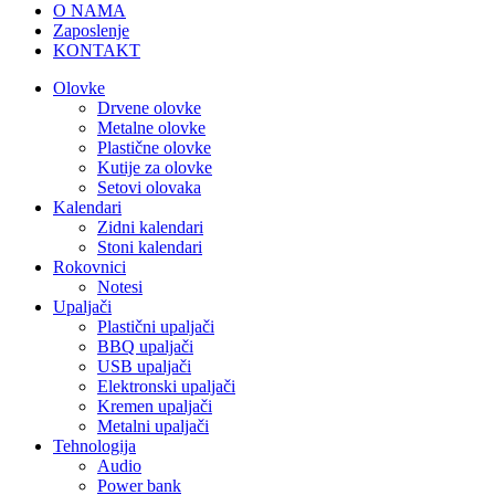
O NAMA
Zaposlenje
KONTAKT
Olovke
Drvene olovke
Metalne olovke
Plastične olovke
Kutije za olovke
Setovi olovaka
Kalendari
Zidni kalendari
Stoni kalendari
Rokovnici
Notesi
Upaljači
Plastični upaljači
BBQ upaljači
USB upaljači
Elektronski upaljači
Kremen upaljači
Metalni upaljači
Tehnologija
Audio
Power bank