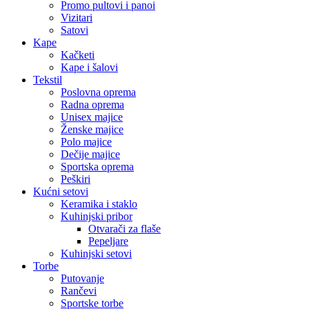
Promo pultovi i panoi
Vizitari
Satovi
Kape
Kačketi
Kape i šalovi
Tekstil
Poslovna oprema
Radna oprema
Unisex majice
Ženske majice
Polo majice
Dečije majice
Sportska oprema
Peškiri
Kućni setovi
Keramika i staklo
Kuhinjski pribor
Otvarači za flaše
Pepeljare
Kuhinjski setovi
Torbe
Putovanje
Rančevi
Sportske torbe