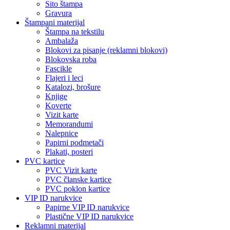
Sito štampa
Gravura
Štampani materijal
Štampa na tekstilu
Ambalaža
Blokovi za pisanje (reklamni blokovi)
Blokovska roba
Fascikle
Flajeri i leci
Katalozi, brošure
Knjige
Koverte
Vizit karte
Memorandumi
Nalepnice
Papirni podmetači
Plakati, posteri
PVC kartice
PVC Vizit karte
PVC članske kartice
PVC poklon kartice
VIP ID narukvice
Papirne VIP ID narukvice
Plastične VIP ID narukvice
Reklamni materijal