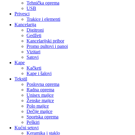
Tehnička oprema
USB
Privesci
Trakice i elementi
Kancelarija
Digitroni
Gedžeti
Kancelarijski pribor
Promo pultovi i panoi
Vizitari
Satovi
Kape
Kačketi
Kape i šalovi
Tekstil
Poslovna oprema
Radna oprema
Unisex majice
Ženske majice
Polo majice
Dečije majice
Sportska oprema
Peškiri
Kućni setovi
Keramika i staklo