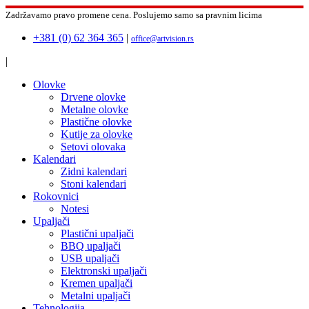
Zadržavamo pravo promene cena.
Poslujemo samo sa pravnim licima
+381 (0) 62 364 365
|
office@artvision.rs
|
Olovke
Drvene olovke
Metalne olovke
Plastične olovke
Kutije za olovke
Setovi olovaka
Kalendari
Zidni kalendari
Stoni kalendari
Rokovnici
Notesi
Upaljači
Plastični upaljači
BBQ upaljači
USB upaljači
Elektronski upaljači
Kremen upaljači
Metalni upaljači
Tehnologija