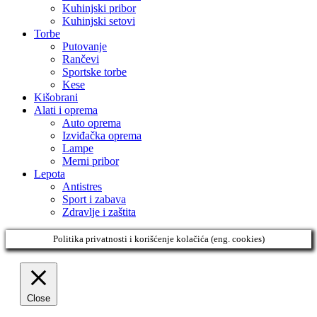
Kuhinjski pribor
Kuhinjski setovi
Torbe
Putovanje
Rančevi
Sportske torbe
Kese
Kišobrani
Alati i oprema
Auto oprema
Izviđačka oprema
Lampe
Merni pribor
Lepota
Antistres
Sport i zabava
Zdravlje i zaštita
Politika privatnosti i korišćenje kolačića (eng. cookies)
Close