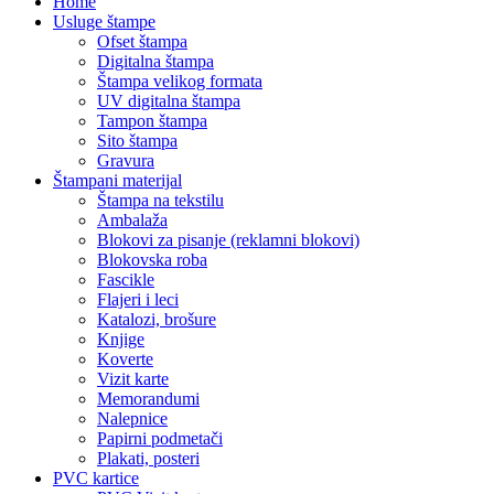
Home
Usluge štampe
Ofset štampa
Digitalna štampa
Štampa velikog formata
UV digitalna štampa
Tampon štampa
Sito štampa
Gravura
Štampani materijal
Štampa na tekstilu
Ambalaža
Blokovi za pisanje (reklamni blokovi)
Blokovska roba
Fascikle
Flajeri i leci
Katalozi, brošure
Knjige
Koverte
Vizit karte
Memorandumi
Nalepnice
Papirni podmetači
Plakati, posteri
PVC kartice