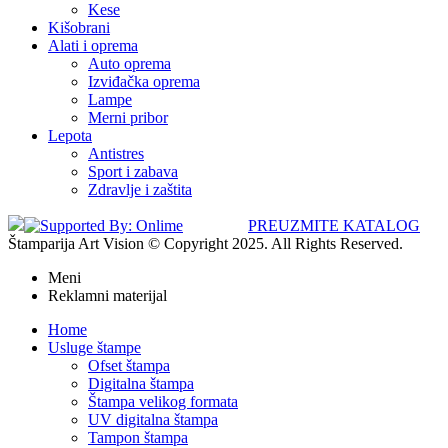
Kese
Kišobrani
Alati i oprema
Auto oprema
Izviđačka oprema
Lampe
Merni pribor
Lepota
Antistres
Sport i zabava
Zdravlje i zaštita
PREUZMITE KATALOG
Štamparija Art Vision © Copyright 2025. All Rights Reserved.
Meni
Reklamni materijal
Home
Usluge štampe
Ofset štampa
Digitalna štampa
Štampa velikog formata
UV digitalna štampa
Tampon štampa