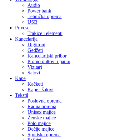
Audio
Power bank
Tehnička oprema
USB
Privesci
Trakice i elementi
Kancelarija
Digitroni
Gedžeti
Kancelarijski pribor
Promo pultovi i panoi
Vizitari
Satovi
Kape
Kačketi
Kape i šalovi
Tekstil
Poslovna oprema
Radna oprema
Unisex majice
Ženske majice
Polo majice
Dečije majice
Sportska oprema