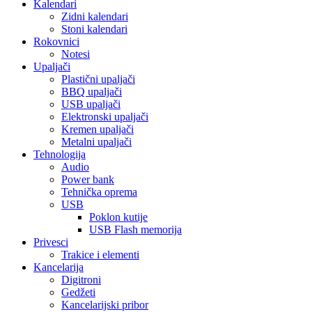
Kalendari
Zidni kalendari
Stoni kalendari
Rokovnici
Notesi
Upaljači
Plastični upaljači
BBQ upaljači
USB upaljači
Elektronski upaljači
Kremen upaljači
Metalni upaljači
Tehnologija
Audio
Power bank
Tehnička oprema
USB
Poklon kutije
USB Flash memorija
Privesci
Trakice i elementi
Kancelarija
Digitroni
Gedžeti
Kancelarijski pribor