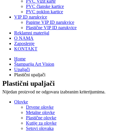
PVC Vizit karte
PVC članske kartice
PVC poklon kartice
VIP ID narukvice
Papirne VIP ID narukvice
Plastične VIP ID narukvice
Reklamni materijal
O NAMA
Zaposlenje
KONTAKT
Home
Štamparija Art Vision
Upaljači
Plastični upaljači
Plastični upaljači
Nijedan proizvod ne odgovara izabranim kriterijumima.
Olovke
Drvene olovke
Metalne olovke
Plastične olovke
Kutije za olovke
Setovi olovaka