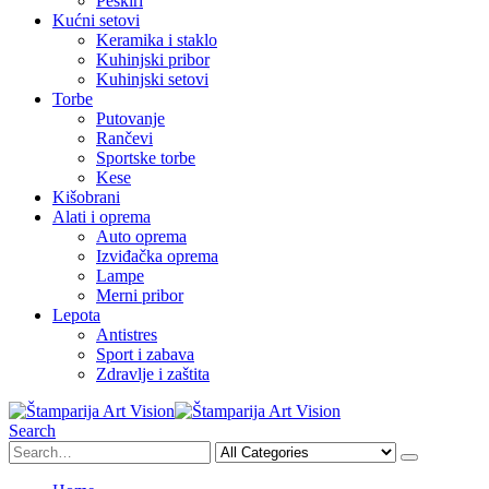
Peškiri
Kućni setovi
Keramika i staklo
Kuhinjski pribor
Kuhinjski setovi
Torbe
Putovanje
Rančevi
Sportske torbe
Kese
Kišobrani
Alati i oprema
Auto oprema
Izviđačka oprema
Lampe
Merni pribor
Lepota
Antistres
Sport i zabava
Zdravlje i zaštita
Search