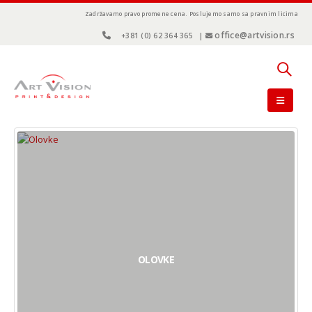
Zadržavamo pravo promene cena.
Poslujemo samo sa pravnim licima
office@artvision.rs
+381 (0) 62 364 365
|
OLOVKE