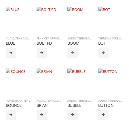
AUDIO
,
TEHNOLOGIJA
TEHNIČKA OPREMA
,
TEHNOLOGIJA
AUDIO
,
TEHNOLOGIJA
TEHNIČKA OPREMA
,
TEH
BLUE
BOLT PD
BOOM
BOT
POWER BANK
,
TEHNOLOGIJA
AUDIO
,
TEHNOLOGIJA
AUDIO
,
TEHNOLOGIJA
AUDIO
,
TEHNOLOGIJA
BOUNCE
BRIAN
BUBBLE
BUTTON