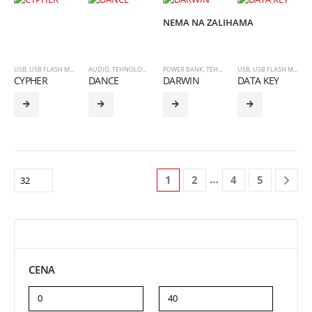
NEMA NA ZALIHAMA
USB
,
USB FLASH MEMORIJA
AUDIO
,
TEHNOLOGIJA
POWER BANK
,
TEHNOLOGIJA
USB
,
USB FLASH MEMORIJA
CYPHER
DANCE
DARWIN
DATA KEY
…
1
2
4
5
CENA