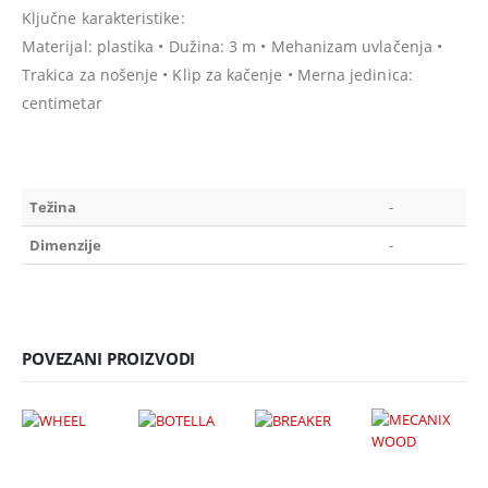
Ključne karakteristike:
Materijal: plastika • Dužina: 3 m • Mehanizam uvlačenja •
Trakica za nošenje • Klip za kačenje • Merna jedinica:
centimetar
Težina
-
Dimenzije
-
POVEZANI PROIZVODI