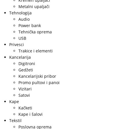
Kremen upaljači
Metalni upaljači
Tehnologija
Audio
Power bank
Tehnička oprema
USB
Privesci
Trakice i elementi
Kancelarija
Digitroni
Gedžeti
Kancelarijski pribor
Promo pultovi i panoi
Vizitari
Satovi
Kape
Kačketi
Kape i šalovi
Tekstil
Poslovna oprema