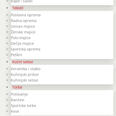
Kape i šalovi
Tekstil
Poslovna oprema
Radna oprema
Unisex majice
Ženske majice
Polo majice
Dečije majice
Sportska oprema
Peškiri
Kućni setovi
Keramika i staklo
Kuhinjski pribor
Kuhinjski setovi
Torbe
Putovanje
Rančevi
Sportske torbe
Kese