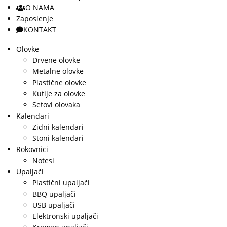
O NAMA
Zaposlenje
KONTAKT
Olovke
Drvene olovke
Metalne olovke
Plastične olovke
Kutije za olovke
Setovi olovaka
Kalendari
Zidni kalendari
Stoni kalendari
Rokovnici
Notesi
Upaljači
Plastični upaljači
BBQ upaljači
USB upaljači
Elektronski upaljači