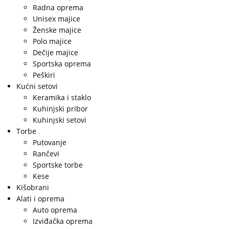
Radna oprema
Unisex majice
Ženske majice
Polo majice
Dečije majice
Sportska oprema
Peškiri
Kućni setovi
Keramika i staklo
Kuhinjski pribor
Kuhinjski setovi
Torbe
Putovanje
Rančevi
Sportske torbe
Kese
Kišobrani
Alati i oprema
Auto oprema
Izviđačka oprema