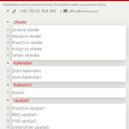
Zadržavamo pravo promene cena.
Poslujemo samo sa pravnim licima
+381 (0) 62 364 365
|
office@artvision.rs
Olovke
Drvene olovke
Metalne olovke
Plastične olovke
Kutije za olovke
Setovi olovaka
Kalendari
Zidni kalendari
Stoni kalendari
Rokovnici
Notesi
Upaljači
Plastični upaljači
BBQ upaljači
USB upaljači
Elektronski upaljači