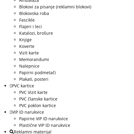
Ambalaža
Blokovi za pisanje (reklamni blokovi)
Blokovska roba
Fascikle
Flajeri i leci
Katalozi, brošure
Knjige
Koverte
Vizit karte
Memorandumi
Nalepnice
Papirni podmetači
Plakati, posteri
PVC kartice
PVC Vizit karte
PVC članske kartice
PVC poklon kartice
VIP ID narukvice
Papirne VIP ID narukvice
Plastične VIP ID narukvice
Reklamni materijal