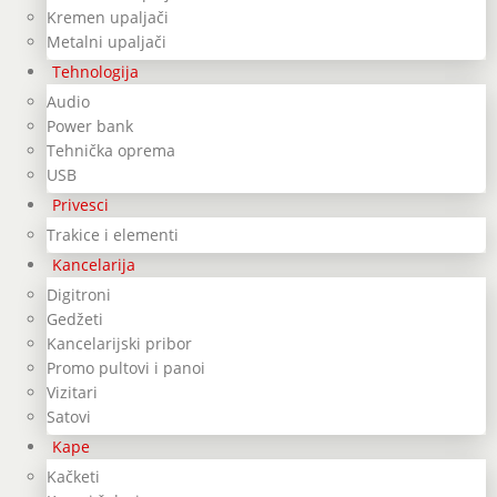
Kremen upaljači
Metalni upaljači
Tehnologija
Audio
Power bank
Tehnička oprema
USB
Privesci
Trakice i elementi
Kancelarija
Digitroni
Gedžeti
Kancelarijski pribor
Promo pultovi i panoi
Vizitari
Satovi
Kape
Kačketi