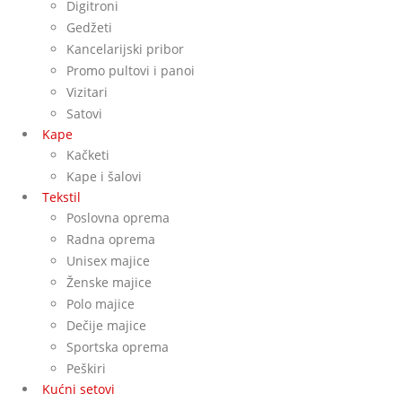
Digitroni
Gedžeti
Kancelarijski pribor
Promo pultovi i panoi
Vizitari
Satovi
Kape
Kačketi
Kape i šalovi
Tekstil
Poslovna oprema
Radna oprema
Unisex majice
Ženske majice
Polo majice
Dečije majice
Sportska oprema
Peškiri
Kućni setovi