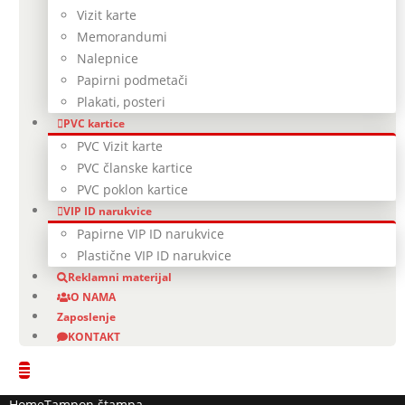
Vizit karte
Memorandumi
Nalepnice
Papirni podmetači
Plakati, posteri
PVC kartice
PVC Vizit karte
PVC članske kartice
PVC poklon kartice
VIP ID narukvice
Papirne VIP ID narukvice
Plastične VIP ID narukvice
Reklamni materijal
O NAMA
Zaposlenje
KONTAKT
Home
Tampon štampa