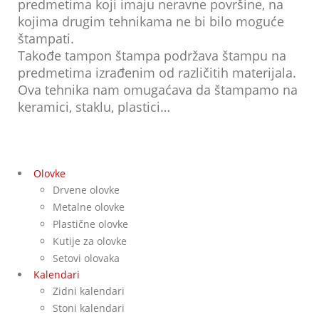
predmetima koji imaju neravne površine, na
kojima drugim tehnikama ne bi bilo moguće
štampati.
Takođe tampon štampa podržava štampu na
predmetima izrađenim od različitih materijala.
Ova tehnika nam omugaćava da štampamo na
keramici, staklu, plastici…
Olovke
Drvene olovke
Metalne olovke
Plastične olovke
Kutije za olovke
Setovi olovaka
Kalendari
Zidni kalendari
Stoni kalendari