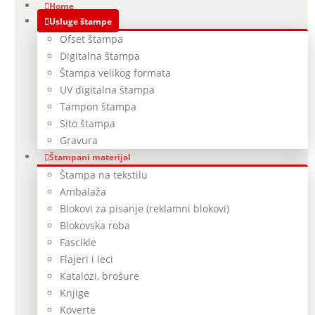
Home
Usluge štampe
Ofset štampa
Digitalna štampa
Štampa velikog formata
UV digitalna štampa
Tampon štampa
Sito štampa
Gravura
Štampani materijal
Štampa na tekstilu
Ambalaža
Blokovi za pisanje (reklamni blokovi)
Blokovska roba
Fascikle
Flajeri i leci
Katalozi, brošure
Knjige
Koverte