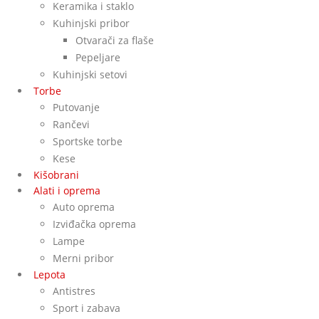
Keramika i staklo
Kuhinjski pribor
Otvarači za flaše
Pepeljare
Kuhinjski setovi
Torbe
Putovanje
Rančevi
Sportske torbe
Kese
Kišobrani
Alati i oprema
Auto oprema
Izviđačka oprema
Lampe
Merni pribor
Lepota
Antistres
Sport i zabava