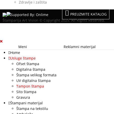
Zdravlje i zaštita
PREUZMITE KATALOG
Štamparija Art Vision © Copyright 2025. All Rights Reserved.
Meni
Reklamni materijal
Home
Usluge štampe
Ofset štampa
Digitalna štampa
Štampa velikog formata
UV digitalna štampa
Tampon štampa
Sito štampa
Gravura
Štampani materijal
Štampa na tekstilu