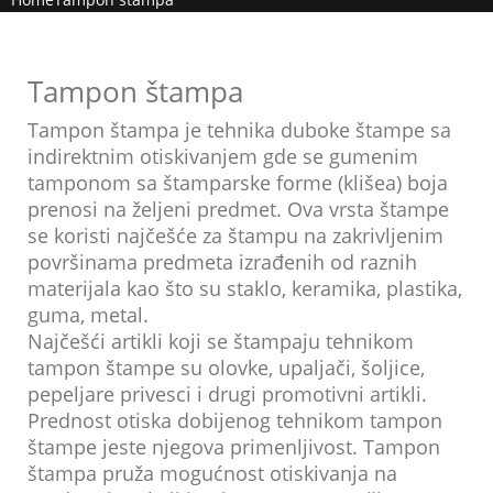
Tampon štampa
Tampon štampa je tehnika duboke štampe sa
indirektnim otiskivanjem gde se gumenim
tamponom sa štamparske forme (klišea) boja
prenosi na željeni predmet. Ova vrsta štampe
se koristi najčešće za štampu na zakrivljenim
površinama predmeta izrađenih od raznih
materijala kao što su staklo, keramika, plastika,
guma, metal.
Najčešći artikli koji se štampaju tehnikom
tampon štampe su olovke, upaljači, šoljice,
pepeljare privesci i drugi promotivni artikli.
Prednost otiska dobijenog tehnikom tampon
štampe jeste njegova primenljivost. Tampon
štampa pruža mogućnost otiskivanja na