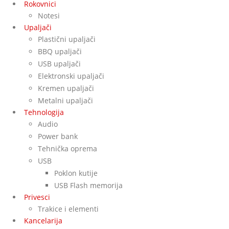
Rokovnici
Notesi
Upaljači
Plastični upaljači
BBQ upaljači
USB upaljači
Elektronski upaljači
Kremen upaljači
Metalni upaljači
Tehnologija
Audio
Power bank
Tehnička oprema
USB
Poklon kutije
USB Flash memorija
Privesci
Trakice i elementi
Kancelarija