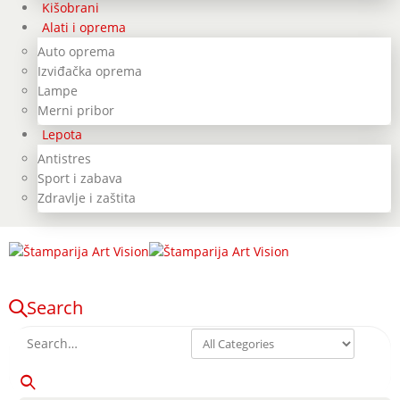
Kišobrani
Alati i oprema
Auto oprema
Izviđačka oprema
Lampe
Merni pribor
Lepota
Antistres
Sport i zabava
Zdravlje i zaštita
Search