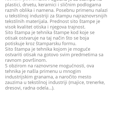
plastici, drvetu, keramici i sličnim podlogama
raznih oblika i namena. Posebnu primenu nalazi
u tekstilnoj industriji za štampu najraznovrsnijih
tekstilnih materijala. Prednost sito štampe je
visok kvalitet otiska i njegova trajnost.
Sito štampa
je tehnika štampe kod koje se
otisak ostvaruje na taj način što se boja
potiskuje kroz štamparsku formu.
Sito štampa je tehnika kojom je moguće
ostvariti otisak na gotovo svim predmetima sa
ravnom površinom.
S obzirom na raznovrsne mogućnosti, ova
tehnika je našla primenu u mnogim
industrijskim granama, a naročito mesto
zauzima u tekstilnoj industriji (majice, trenerke,
dresovi, radna odela…).