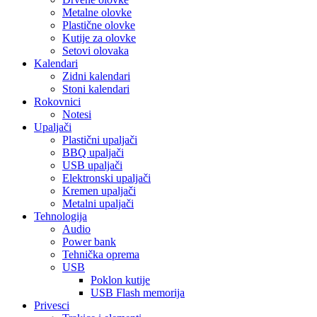
Metalne olovke
Plastične olovke
Kutije za olovke
Setovi olovaka
Kalendari
Zidni kalendari
Stoni kalendari
Rokovnici
Notesi
Upaljači
Plastični upaljači
BBQ upaljači
USB upaljači
Elektronski upaljači
Kremen upaljači
Metalni upaljači
Tehnologija
Audio
Power bank
Tehnička oprema
USB
Poklon kutije
USB Flash memorija
Privesci