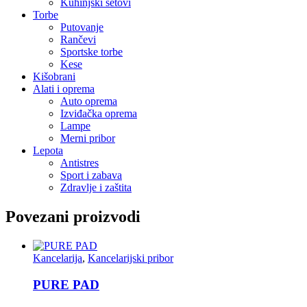
Kuhinjski setovi
Torbe
Putovanje
Rančevi
Sportske torbe
Kese
Kišobrani
Alati i oprema
Auto oprema
Izviđačka oprema
Lampe
Merni pribor
Lepota
Antistres
Sport i zabava
Zdravlje i zaštita
Povezani proizvodi
Kancelarija
,
Kancelarijski pribor
PURE PAD