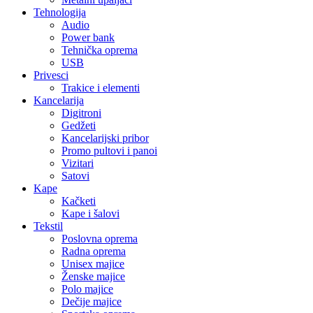
Tehnologija
Audio
Power bank
Tehnička oprema
USB
Privesci
Trakice i elementi
Kancelarija
Digitroni
Gedžeti
Kancelarijski pribor
Promo pultovi i panoi
Vizitari
Satovi
Kape
Kačketi
Kape i šalovi
Tekstil
Poslovna oprema
Radna oprema
Unisex majice
Ženske majice
Polo majice
Dečije majice