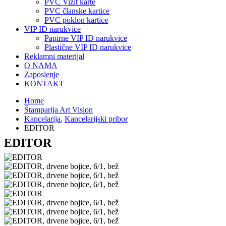
PVC Vizit karte
PVC članske kartice
PVC poklon kartice
VIP ID narukvice
Papirne VIP ID narukvice
Plastične VIP ID narukvice
Reklamni materijal
O NAMA
Zaposlenje
KONTAKT
Home
Štamparija Art Vision
Kancelarija
,
Kancelarijski pribor
EDITOR
EDITOR