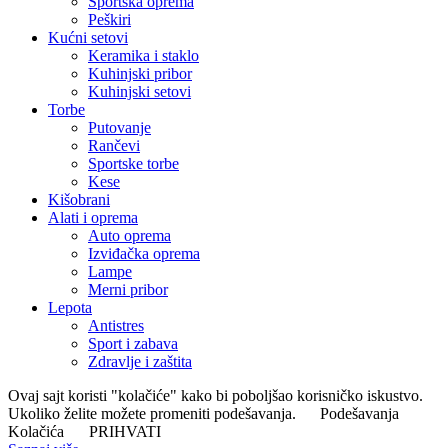
Sportska oprema
Peškiri
Kućni setovi
Keramika i staklo
Kuhinjski pribor
Kuhinjski setovi
Torbe
Putovanje
Rančevi
Sportske torbe
Kese
Kišobrani
Alati i oprema
Auto oprema
Izviđačka oprema
Lampe
Merni pribor
Lepota
Antistres
Sport i zabava
Zdravlje i zaštita
Ovaj sajt koristi "kolačiće" kako bi poboljšao korisničko iskustvo.
Ukoliko želite možete promeniti podešavanja.
Podešavanja
Kolačića
PRIHVATI