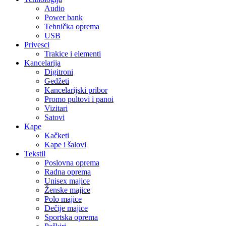
Audio
Power bank
Tehnička oprema
USB
Privesci
Trakice i elementi
Kancelarija
Digitroni
Gedžeti
Kancelarijski pribor
Promo pultovi i panoi
Vizitari
Satovi
Kape
Kačketi
Kape i šalovi
Tekstil
Poslovna oprema
Radna oprema
Unisex majice
Ženske majice
Polo majice
Dečije majice
Sportska oprema