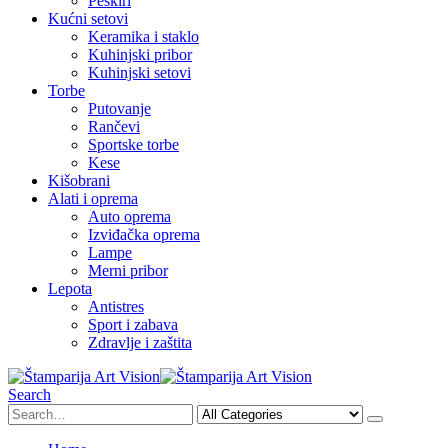
Peškiri
Kućni setovi
Keramika i staklo
Kuhinjski pribor
Kuhinjski setovi
Torbe
Putovanje
Rančevi
Sportske torbe
Kese
Kišobrani
Alati i oprema
Auto oprema
Izviđačka oprema
Lampe
Merni pribor
Lepota
Antistres
Sport i zabava
Zdravlje i zaštita
Search