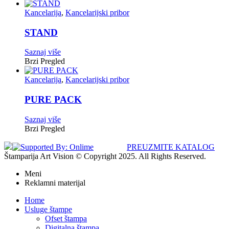
Kancelarija
,
Kancelarijski pribor
STAND
Saznaj više
Brzi Pregled
Kancelarija
,
Kancelarijski pribor
PURE PACK
Saznaj više
Brzi Pregled
PREUZMITE KATALOG
Štamparija Art Vision © Copyright 2025. All Rights Reserved.
Meni
Reklamni materijal
Home
Usluge štampe
Ofset štampa
Digitalna štampa