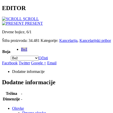
EDITOR
SCROLL
PRESENT
Drvene bojice, 6/1
Šifra proizvoda:
34.481
Kategorije:
Kancelarija
,
Kancelarijski pribor
Bež
Boja
Očisti
Facebook
Twitter
Google +
Email
Dodatne informacije
Dodatne informacije
Težina
-
Dimenzije
-
Olovke
Drvene olovke