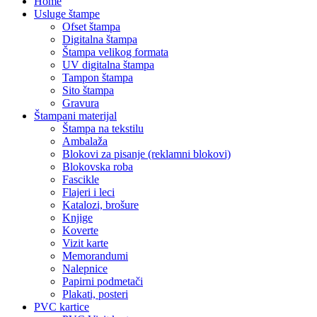
Home
Usluge štampe
Ofset štampa
Digitalna štampa
Štampa velikog formata
UV digitalna štampa
Tampon štampa
Sito štampa
Gravura
Štampani materijal
Štampa na tekstilu
Ambalaža
Blokovi za pisanje (reklamni blokovi)
Blokovska roba
Fascikle
Flajeri i leci
Katalozi, brošure
Knjige
Koverte
Vizit karte
Memorandumi
Nalepnice
Papirni podmetači
Plakati, posteri
PVC kartice