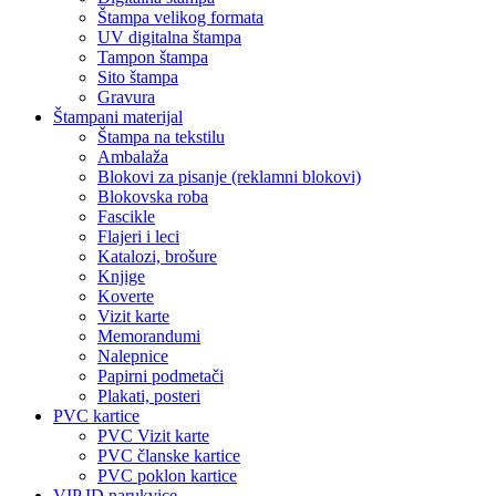
Štampa velikog formata
UV digitalna štampa
Tampon štampa
Sito štampa
Gravura
Štampani materijal
Štampa na tekstilu
Ambalaža
Blokovi za pisanje (reklamni blokovi)
Blokovska roba
Fascikle
Flajeri i leci
Katalozi, brošure
Knjige
Koverte
Vizit karte
Memorandumi
Nalepnice
Papirni podmetači
Plakati, posteri
PVC kartice
PVC Vizit karte
PVC članske kartice
PVC poklon kartice
VIP ID narukvice