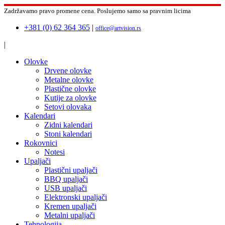
Zadržavamo pravo promene cena.
Poslujemo samo sa pravnim licima
+381 (0) 62 364 365
|
office@artvision.rs
|
Olovke
Drvene olovke
Metalne olovke
Plastične olovke
Kutije za olovke
Setovi olovaka
Kalendari
Zidni kalendari
Stoni kalendari
Rokovnici
Notesi
Upaljači
Plastični upaljači
BBQ upaljači
USB upaljači
Elektronski upaljači
Kremen upaljači
Metalni upaljači
Tehnologija