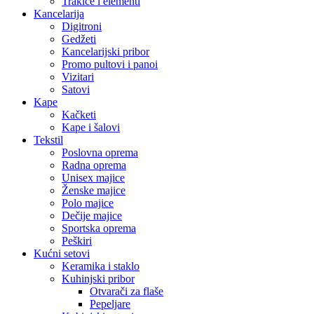
Trakice i elementi
Kancelarija
Digitroni
Gedžeti
Kancelarijski pribor
Promo pultovi i panoi
Vizitari
Satovi
Kape
Kačketi
Kape i šalovi
Tekstil
Poslovna oprema
Radna oprema
Unisex majice
Ženske majice
Polo majice
Dečije majice
Sportska oprema
Peškiri
Kućni setovi
Keramika i staklo
Kuhinjski pribor
Otvarači za flaše
Pepeljare