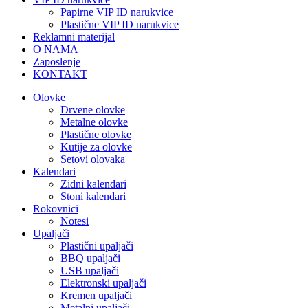
Papirne VIP ID narukvice
Plastične VIP ID narukvice
Reklamni materijal
O NAMA
Zaposlenje
KONTAKT
Olovke
Drvene olovke
Metalne olovke
Plastične olovke
Kutije za olovke
Setovi olovaka
Kalendari
Zidni kalendari
Stoni kalendari
Rokovnici
Notesi
Upaljači
Plastični upaljači
BBQ upaljači
USB upaljači
Elektronski upaljači
Kremen upaljači
Metalni upaljači