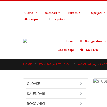
Olovke
Kalendari
Rokovnici
Upaljači
Alati i oprema
Lepota
Home
Usluge štampe
Zaposlenje
KONTAKT
HOME
ŠTAMPARIJA ART VISION
KANCELARIJA
,
KANCEL
OLOVKE
KALENDARI
ROKOVNICI