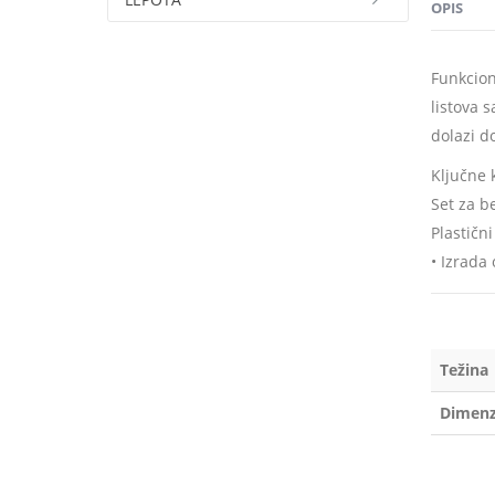
OPIS
Funkcion
listova 
dolazi d
Ključne 
Set za be
Plastični
• Izrada
Težina
Dimenz