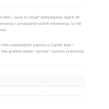
n školi i „back to school“ kampanjama. Sadrži 40
ganizaciju i označavanje važnih informacija. Uz set
ente.
5 mini samolepljivih papirića u 5 jarkih boja •
a • Dve grafitne olovke • Zarezač • Gumica za brisanje
-
-