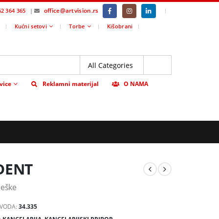
office@artvision.rs
|
62 364 365
|
Kućni setovi
Torbe
Kišobrani
vice
Reklamni materijal
O NAMA
DENT
leške
ZVODA:
34.335