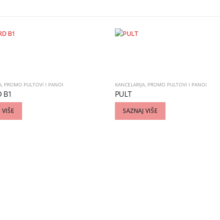
A
,
PROMO PULTOVI I PANOI
KANCELARIJA
,
PROMO PULTOVI I PANOI
 B1
PULT
 VIŠE
SAZNAJ VIŠE