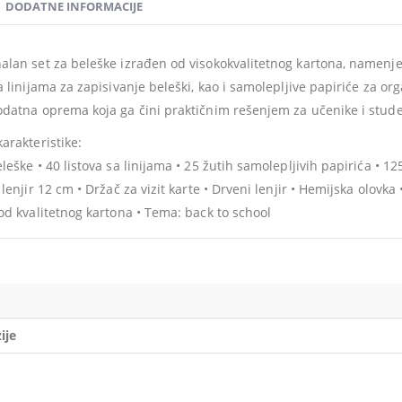
DODATNE INFORMACIJE
alan set za beleške izrađen od visokokvalitetnog kartona, namenje
sa linijama za zapisivanje beleški, kao i samolepljive papiriće za or
odatna oprema koja ga čini praktičnim rešenjem za učenike i stud
karakteristike:
leške • 40 listova sa linijama • 25 žutih samolepljivih papirića • 12
 lenjir 12 cm • Držač za vizit karte • Drveni lenjir • Hemijska olovk
 od kvalitetnog kartona • Tema: back to school
ije