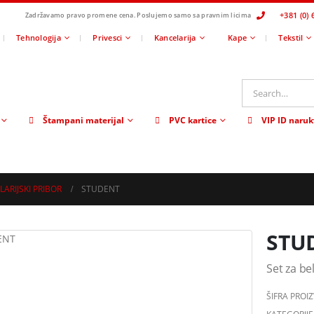
+381 (0) 
Zadržavamo pravo promene cena.
Poslujemo samo sa pravnim licima
Tehnologija
Privesci
Kancelarija
Kape
Tekstil
Štampani materijal
PVC kartice
VIP ID naruk
ARIJSKI PRIBOR
STUDENT
STU
Set za be
ŠIFRA PROI