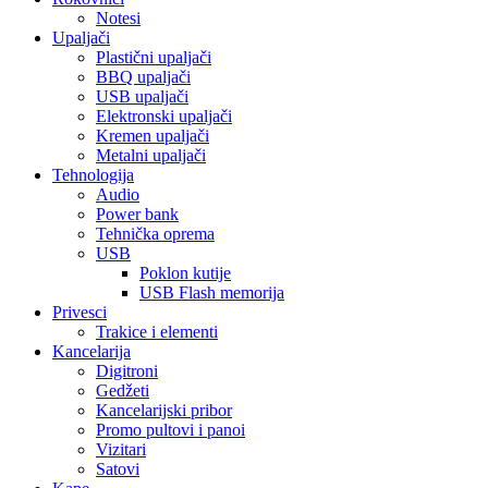
Notesi
Upaljači
Plastični upaljači
BBQ upaljači
USB upaljači
Elektronski upaljači
Kremen upaljači
Metalni upaljači
Tehnologija
Audio
Power bank
Tehnička oprema
USB
Poklon kutije
USB Flash memorija
Privesci
Trakice i elementi
Kancelarija
Digitroni
Gedžeti
Kancelarijski pribor
Promo pultovi i panoi
Vizitari
Satovi