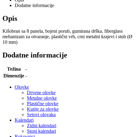
Dodatne informacije
Opis
Kišobran sa 8 panela, bojeni porub, gumirana drška, fiberglass
mehanizam za otvaranje, plastični vrh, crni metalni krajevi i stub (Ø
10 mm)
Dodatne informacije
Težina
-
Dimenzije
-
Olovke
Drvene olovke
Metalne olovke
Plastične olovke
Kutije za olovke
Setovi olovaka
Kalendari
Zidni kalendari
Stoni kalendari
Rokovnici