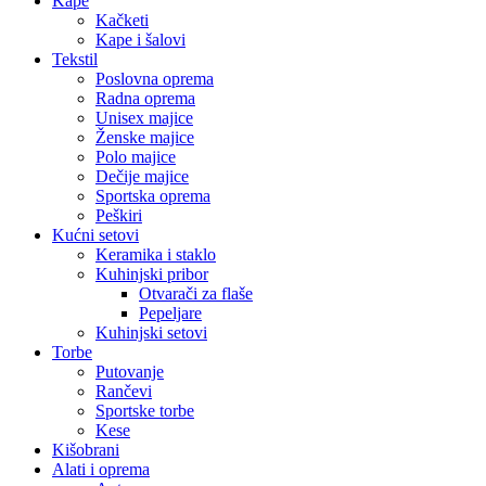
Kape
Kačketi
Kape i šalovi
Tekstil
Poslovna oprema
Radna oprema
Unisex majice
Ženske majice
Polo majice
Dečije majice
Sportska oprema
Peškiri
Kućni setovi
Keramika i staklo
Kuhinjski pribor
Otvarači za flaše
Pepeljare
Kuhinjski setovi
Torbe
Putovanje
Rančevi
Sportske torbe
Kese
Kišobrani
Alati i oprema