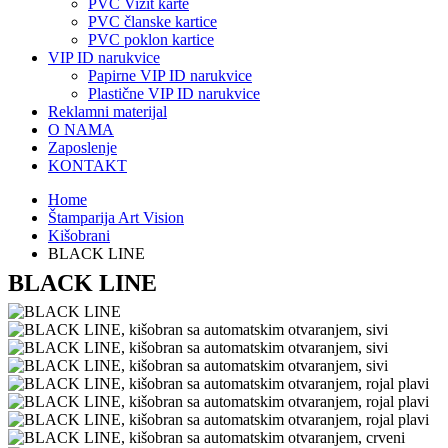
PVC Vizit karte
PVC članske kartice
PVC poklon kartice
VIP ID narukvice
Papirne VIP ID narukvice
Plastične VIP ID narukvice
Reklamni materijal
O NAMA
Zaposlenje
KONTAKT
Home
Štamparija Art Vision
Kišobrani
BLACK LINE
BLACK LINE