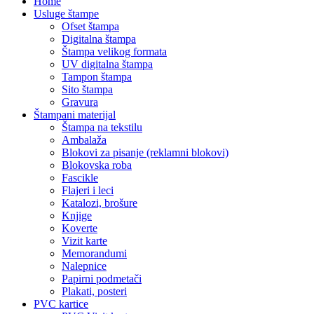
Home
Usluge štampe
Ofset štampa
Digitalna štampa
Štampa velikog formata
UV digitalna štampa
Tampon štampa
Sito štampa
Gravura
Štampani materijal
Štampa na tekstilu
Ambalaža
Blokovi za pisanje (reklamni blokovi)
Blokovska roba
Fascikle
Flajeri i leci
Katalozi, brošure
Knjige
Koverte
Vizit karte
Memorandumi
Nalepnice
Papirni podmetači
Plakati, posteri
PVC kartice