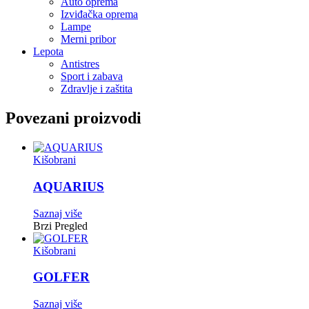
Auto oprema
Izviđačka oprema
Lampe
Merni pribor
Lepota
Antistres
Sport i zabava
Zdravlje i zaštita
Povezani proizvodi
Kišobrani
AQUARIUS
Saznaj više
Brzi Pregled
Kišobrani
GOLFER
Saznaj više