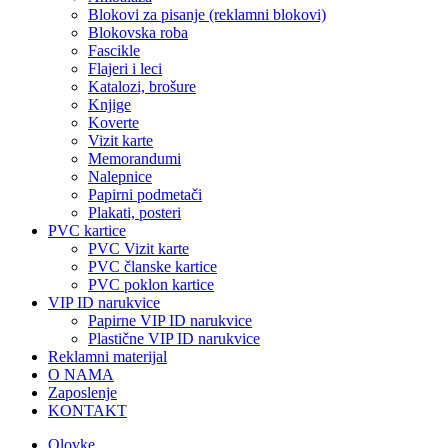
Blokovi za pisanje (reklamni blokovi)
Blokovska roba
Fascikle
Flajeri i leci
Katalozi, brošure
Knjige
Koverte
Vizit karte
Memorandumi
Nalepnice
Papirni podmetači
Plakati, posteri
PVC kartice
PVC Vizit karte
PVC članske kartice
PVC poklon kartice
VIP ID narukvice
Papirne VIP ID narukvice
Plastične VIP ID narukvice
Reklamni materijal
O NAMA
Zaposlenje
KONTAKT
Olovke