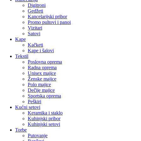
Digitroni
Gedžeti
Kancelarijski pribor
Promo pultovi i panoi
Vizitari
Satovi
Kape
Kačketi
Kape i šalovi
Tekstil
Poslovna oprema
Radna oprema
Unisex majice
Ženske majice
Polo majice
Dečije majice
Sportska oprema
Peškiri
Kućni setovi
Keramika i staklo
Kuhinjski pribor
Kuhinjski setovi
Torbe
Putovanje