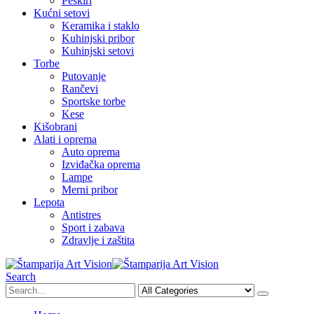
Peškiri
Kućni setovi
Keramika i staklo
Kuhinjski pribor
Kuhinjski setovi
Torbe
Putovanje
Rančevi
Sportske torbe
Kese
Kišobrani
Alati i oprema
Auto oprema
Izviđačka oprema
Lampe
Merni pribor
Lepota
Antistres
Sport i zabava
Zdravlje i zaštita
Search