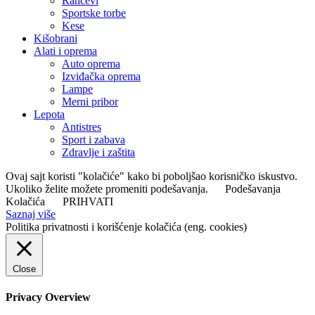
Rančevi
Sportske torbe
Kese
Kišobrani
Alati i oprema
Auto oprema
Izviđačka oprema
Lampe
Merni pribor
Lepota
Antistres
Sport i zabava
Zdravlje i zaštita
Ovaj sajt koristi "kolačiće" kako bi poboljšao korisničko iskustvo.
Ukoliko želite možete promeniti podešavanja.
Podešavanja
Kolačića
PRIHVATI
Saznaj više
Politika privatnosti i korišćenje kolačića (eng. cookies)
Close
Privacy Overview