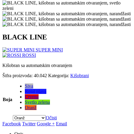
BLACK LINE
SUPER MINI
ROSSI
Kišobran sa automatskim otvaranjem
Šifra proizvoda:
40.042
Kategorija:
Kišobrani
Siva
Rojal plava
Crvena
Boja
Svetlo zelena
Oranž
Očisti
Facebook
Twitter
Google +
Email
Opis