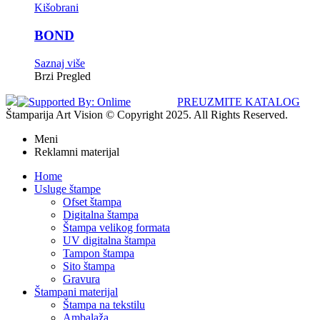
Kišobrani
BOND
Saznaj više
Brzi Pregled
PREUZMITE KATALOG
Štamparija Art Vision © Copyright 2025. All Rights Reserved.
Meni
Reklamni materijal
Home
Usluge štampe
Ofset štampa
Digitalna štampa
Štampa velikog formata
UV digitalna štampa
Tampon štampa
Sito štampa
Gravura
Štampani materijal
Štampa na tekstilu
Ambalaža