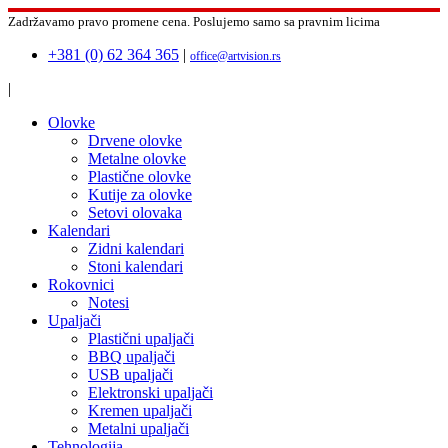
Zadržavamo pravo promene cena.
Poslujemo samo sa pravnim licima
+381 (0) 62 364 365
|
office@artvision.rs
|
Olovke
Drvene olovke
Metalne olovke
Plastične olovke
Kutije za olovke
Setovi olovaka
Kalendari
Zidni kalendari
Stoni kalendari
Rokovnici
Notesi
Upaljači
Plastični upaljači
BBQ upaljači
USB upaljači
Elektronski upaljači
Kremen upaljači
Metalni upaljači
Tehnologija