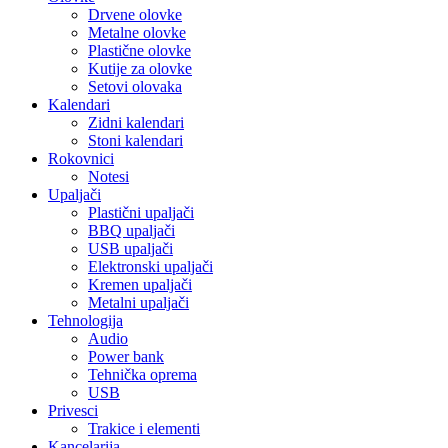
Drvene olovke
Metalne olovke
Plastične olovke
Kutije za olovke
Setovi olovaka
Kalendari
Zidni kalendari
Stoni kalendari
Rokovnici
Notesi
Upaljači
Plastični upaljači
BBQ upaljači
USB upaljači
Elektronski upaljači
Kremen upaljači
Metalni upaljači
Tehnologija
Audio
Power bank
Tehnička oprema
USB
Privesci
Trakice i elementi
Kancelarija