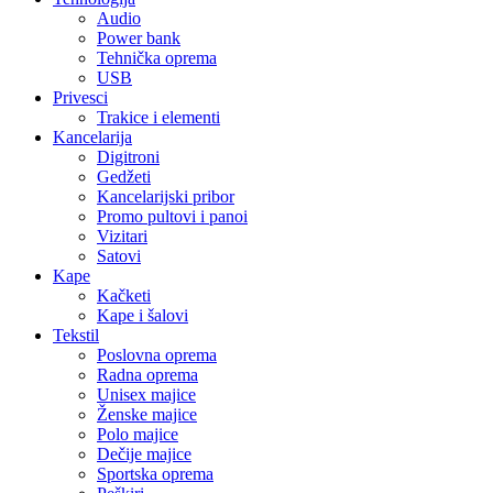
Audio
Power bank
Tehnička oprema
USB
Privesci
Trakice i elementi
Kancelarija
Digitroni
Gedžeti
Kancelarijski pribor
Promo pultovi i panoi
Vizitari
Satovi
Kape
Kačketi
Kape i šalovi
Tekstil
Poslovna oprema
Radna oprema
Unisex majice
Ženske majice
Polo majice
Dečije majice
Sportska oprema