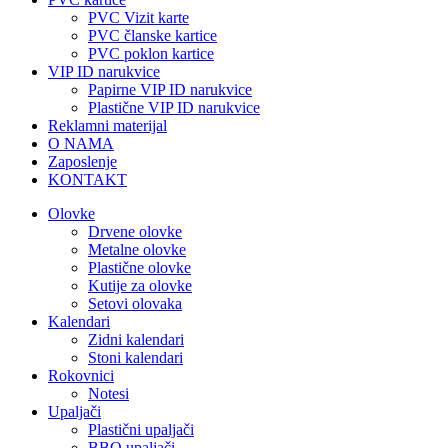
PVC Vizit karte
PVC članske kartice
PVC poklon kartice
VIP ID narukvice
Papirne VIP ID narukvice
Plastične VIP ID narukvice
Reklamni materijal
O NAMA
Zaposlenje
KONTAKT
Olovke
Drvene olovke
Metalne olovke
Plastične olovke
Kutije za olovke
Setovi olovaka
Kalendari
Zidni kalendari
Stoni kalendari
Rokovnici
Notesi
Upaljači
Plastični upaljači
BBQ upaljači