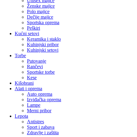
Unisex majice
Ženske majice
Polo majice
Dečije majice
Sportska oprema
Peškiri
Kućni setovi
Keramika i staklo
Kuhinjski pribor
Kuhinjski setovi
Torbe
Putovanje
Rančevi
Sportske torbe
Kese
Kišobrani
Alati i oprema
Auto oprema
Izviđačka oprema
Lampe
Merni pribor
Lepota
Antistres
Sport i zabava
Zdravlje i zaštita