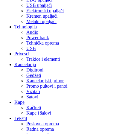
USB upaljači
Elektronski upaljači
Kremen upaljači
Metalni upaljači
Tehnologija
Audio
Power bank
Tehnička oprema
USB
Privesci
Trakice i elementi
Kancelarija
Digitroni
Gedžeti
Kancelarijski pribor
Promo pultovi i panoi
Vizitari
Satovi
Kape
Kačketi
Kape i šalovi
Tekstil
Poslovna oprema
Radna oprema