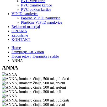
PVC Vizit karte
PVC članske kartice
PVC poklon kartice
VIP ID narukvice
Papirne VIP ID narukvice
Plastične VIP ID narukvice
Reklamni materijal
O NAMA
Zaposlenje
KONTAKT
Home
Štamparija Art Vision
Kućni setovi
,
Keramika i staklo
ANNA
ANNA