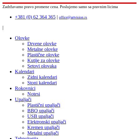
Zadržavamo pravo promene cena.
Poslujemo samo sa pravnim licima
+381 (0) 62 364 365
|
office@artvision.rs
|
Olovke
Drvene olovke
Metalne olovke
Plastične olovke
Kutije za olovke
Setovi olovaka
Kalendari
Zidni kalendari
Stoni kalendari
Rokovnici
Notesi
Upaljači
Plastični upaljači
BBQ upaljači
USB upaljači
Elektronski upaljači
Kremen upaljači
Metalni upaljači
Tehnologija