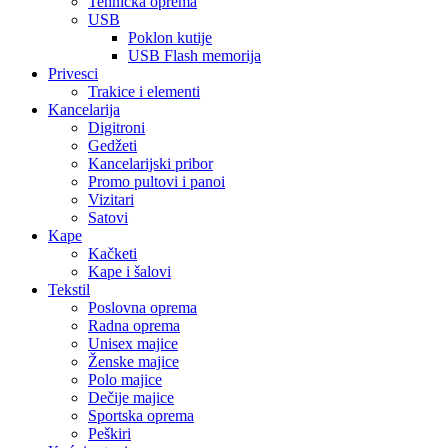
Tehnička oprema
USB
Poklon kutije
USB Flash memorija
Privesci
Trakice i elementi
Kancelarija
Digitroni
Gedžeti
Kancelarijski pribor
Promo pultovi i panoi
Vizitari
Satovi
Kape
Kačketi
Kape i šalovi
Tekstil
Poslovna oprema
Radna oprema
Unisex majice
Ženske majice
Polo majice
Dečije majice
Sportska oprema
Peškiri