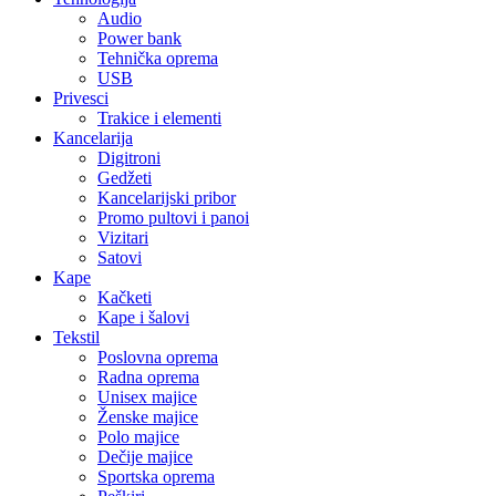
Audio
Power bank
Tehnička oprema
USB
Privesci
Trakice i elementi
Kancelarija
Digitroni
Gedžeti
Kancelarijski pribor
Promo pultovi i panoi
Vizitari
Satovi
Kape
Kačketi
Kape i šalovi
Tekstil
Poslovna oprema
Radna oprema
Unisex majice
Ženske majice
Polo majice
Dečije majice
Sportska oprema