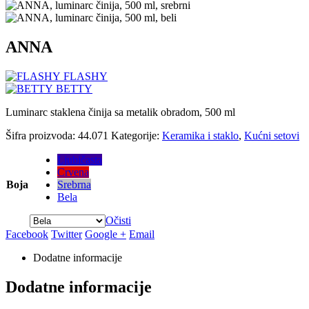
ANNA
FLASHY
BETTY
Luminarc staklena činija sa metalik obradom, 500 ml
Šifra proizvoda:
44.071
Kategorije:
Keramika i staklo
,
Kućni setovi
Ljubičasta
Crvena
Boja
Srebrna
Bela
Očisti
Facebook
Twitter
Google +
Email
Dodatne informacije
Dodatne informacije