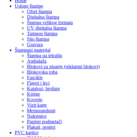
Home
Usluge štampe
Ofset štampa
Digitalna štampa
Štampa velikog formata
UV digitalna štampa
Tampon štampa
Sito štampa
Gravura
Štampani materijal
Štampa na tekstilu
Ambalaža
Blokovi za pisanje (reklamni blokovi)
Blokovska roba
Fascikle
Flajeri i leci
Katalozi, brošure
Knjige
Koverte
Vizit karte
Memorandumi
Nalepnice
Papirni podmetači
Plakati, posteri
PVC kartice