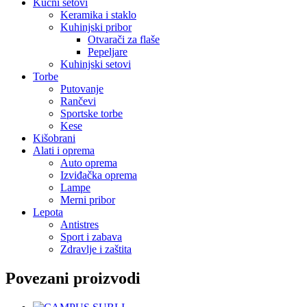
Kućni setovi
Keramika i staklo
Kuhinjski pribor
Otvarači za flaše
Pepeljare
Kuhinjski setovi
Torbe
Putovanje
Rančevi
Sportske torbe
Kese
Kišobrani
Alati i oprema
Auto oprema
Izviđačka oprema
Lampe
Merni pribor
Lepota
Antistres
Sport i zabava
Zdravlje i zaštita
Povezani proizvodi