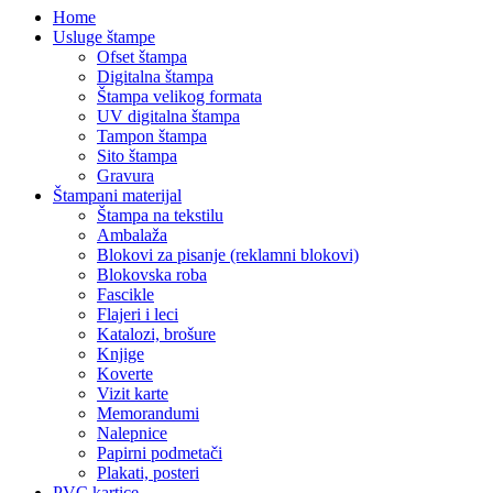
Home
Usluge štampe
Ofset štampa
Digitalna štampa
Štampa velikog formata
UV digitalna štampa
Tampon štampa
Sito štampa
Gravura
Štampani materijal
Štampa na tekstilu
Ambalaža
Blokovi za pisanje (reklamni blokovi)
Blokovska roba
Fascikle
Flajeri i leci
Katalozi, brošure
Knjige
Koverte
Vizit karte
Memorandumi
Nalepnice
Papirni podmetači
Plakati, posteri
PVC kartice