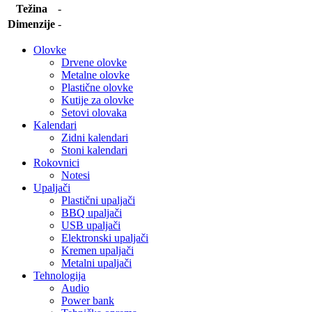
Težina
-
Dimenzije
-
Olovke
Drvene olovke
Metalne olovke
Plastične olovke
Kutije za olovke
Setovi olovaka
Kalendari
Zidni kalendari
Stoni kalendari
Rokovnici
Notesi
Upaljači
Plastični upaljači
BBQ upaljači
USB upaljači
Elektronski upaljači
Kremen upaljači
Metalni upaljači
Tehnologija
Audio
Power bank