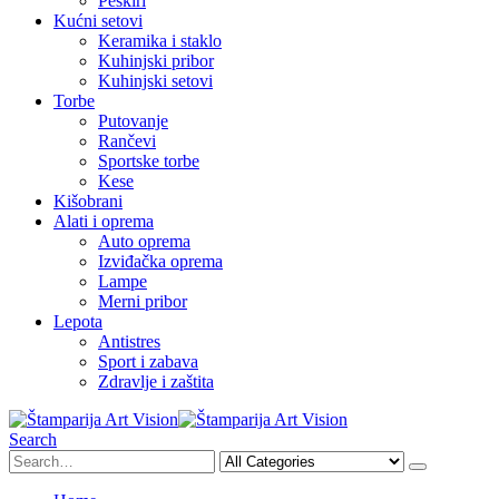
Peškiri
Kućni setovi
Keramika i staklo
Kuhinjski pribor
Kuhinjski setovi
Torbe
Putovanje
Rančevi
Sportske torbe
Kese
Kišobrani
Alati i oprema
Auto oprema
Izviđačka oprema
Lampe
Merni pribor
Lepota
Antistres
Sport i zabava
Zdravlje i zaštita
Search