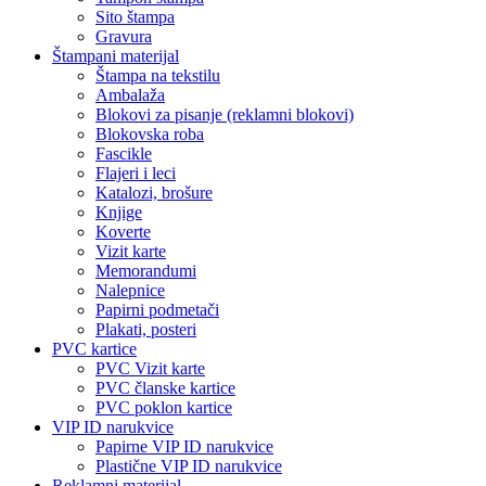
Sito štampa
Gravura
Štampani materijal
Štampa na tekstilu
Ambalaža
Blokovi za pisanje (reklamni blokovi)
Blokovska roba
Fascikle
Flajeri i leci
Katalozi, brošure
Knjige
Koverte
Vizit karte
Memorandumi
Nalepnice
Papirni podmetači
Plakati, posteri
PVC kartice
PVC Vizit karte
PVC članske kartice
PVC poklon kartice
VIP ID narukvice
Papirne VIP ID narukvice
Plastične VIP ID narukvice
Reklamni materijal