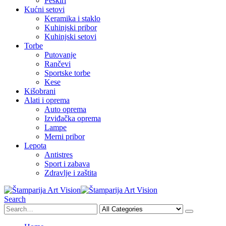
Peškiri
Kućni setovi
Keramika i staklo
Kuhinjski pribor
Kuhinjski setovi
Torbe
Putovanje
Rančevi
Sportske torbe
Kese
Kišobrani
Alati i oprema
Auto oprema
Izviđačka oprema
Lampe
Merni pribor
Lepota
Antistres
Sport i zabava
Zdravlje i zaštita
Search