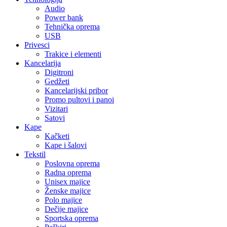
Audio
Power bank
Tehnička oprema
USB
Privesci
Trakice i elementi
Kancelarija
Digitroni
Gedžeti
Kancelarijski pribor
Promo pultovi i panoi
Vizitari
Satovi
Kape
Kačketi
Kape i šalovi
Tekstil
Poslovna oprema
Radna oprema
Unisex majice
Ženske majice
Polo majice
Dečije majice
Sportska oprema