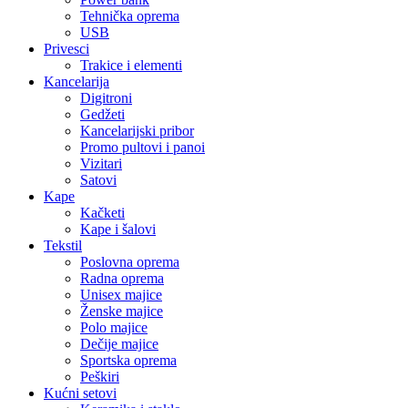
Tehnička oprema
USB
Privesci
Trakice i elementi
Kancelarija
Digitroni
Gedžeti
Kancelarijski pribor
Promo pultovi i panoi
Vizitari
Satovi
Kape
Kačketi
Kape i šalovi
Tekstil
Poslovna oprema
Radna oprema
Unisex majice
Ženske majice
Polo majice
Dečije majice
Sportska oprema
Peškiri
Kućni setovi