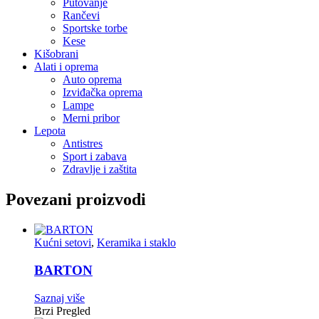
Putovanje
Rančevi
Sportske torbe
Kese
Kišobrani
Alati i oprema
Auto oprema
Izviđačka oprema
Lampe
Merni pribor
Lepota
Antistres
Sport i zabava
Zdravlje i zaštita
Povezani proizvodi
Kućni setovi
,
Keramika i staklo
BARTON
Saznaj više
Brzi Pregled