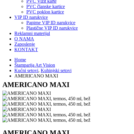
PVC Vizit karte
PVC članske kartice
PVC poklon kartice
VIP ID narukvice
Papirne VIP ID narukvice
Plastične VIP ID narukvice
Reklamni materijal
O NAMA
Zaposlenje
KONTAKT
Home
Štamparija Art Vision
Kućni setovi
,
Kuhinjski setovi
AMERICANO MAXI
AMERICANO MAXI
AMERICANO MAXI