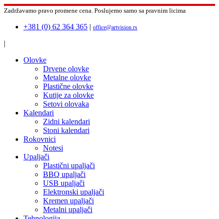
Zadržavamo pravo promene cena.
Poslujemo samo sa pravnim licima
+381 (0) 62 364 365
|
office@artvision.rs
|
Olovke
Drvene olovke
Metalne olovke
Plastične olovke
Kutije za olovke
Setovi olovaka
Kalendari
Zidni kalendari
Stoni kalendari
Rokovnici
Notesi
Upaljači
Plastični upaljači
BBQ upaljači
USB upaljači
Elektronski upaljači
Kremen upaljači
Metalni upaljači
Tehnologija