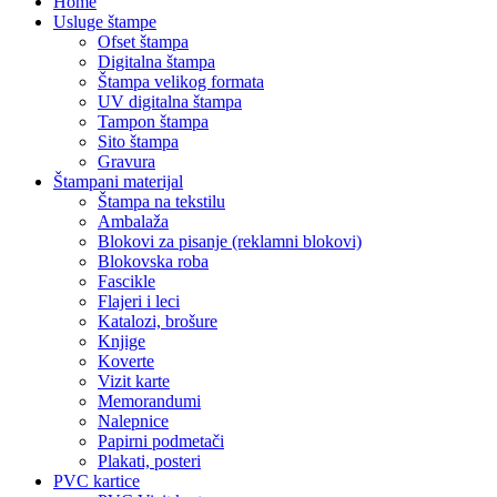
Home
Usluge štampe
Ofset štampa
Digitalna štampa
Štampa velikog formata
UV digitalna štampa
Tampon štampa
Sito štampa
Gravura
Štampani materijal
Štampa na tekstilu
Ambalaža
Blokovi za pisanje (reklamni blokovi)
Blokovska roba
Fascikle
Flajeri i leci
Katalozi, brošure
Knjige
Koverte
Vizit karte
Memorandumi
Nalepnice
Papirni podmetači
Plakati, posteri
PVC kartice