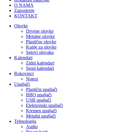
O NAMA
Zaposlenje
KONTAKT
Olovke
Drvene olovke
Metalne olovke
Plastične olovke
Kutije za olovke
Setovi olovaka
Kalendari
Zidni kalendari
Stoni kalendari
Rokovnici
Notesi
Upaljači
Plastični upaljači
BBQ upaljači
USB upaljači
Elektronski upaljači
Kremen upaljači
Metalni upaljači
Tehnologija
Audio
Power bank