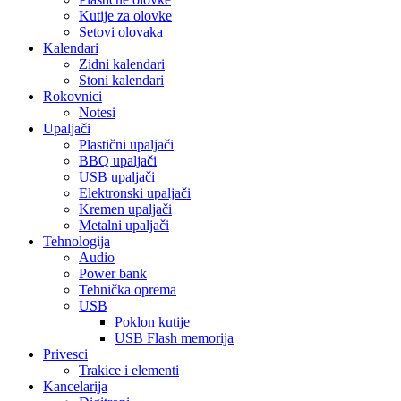
Kutije za olovke
Setovi olovaka
Kalendari
Zidni kalendari
Stoni kalendari
Rokovnici
Notesi
Upaljači
Plastični upaljači
BBQ upaljači
USB upaljači
Elektronski upaljači
Kremen upaljači
Metalni upaljači
Tehnologija
Audio
Power bank
Tehnička oprema
USB
Poklon kutije
USB Flash memorija
Privesci
Trakice i elementi
Kancelarija