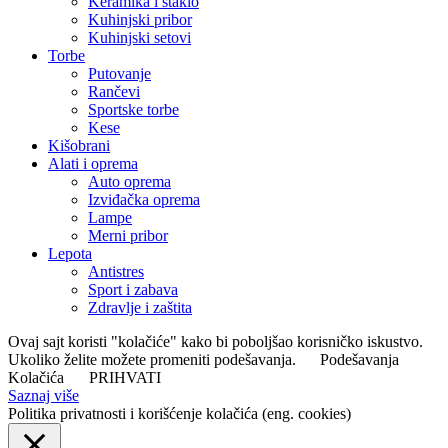
Keramika i staklo
Kuhinjski pribor
Kuhinjski setovi
Torbe
Putovanje
Rančevi
Sportske torbe
Kese
Kišobrani
Alati i oprema
Auto oprema
Izviđačka oprema
Lampe
Merni pribor
Lepota
Antistres
Sport i zabava
Zdravlje i zaštita
Ovaj sajt koristi "kolačiće" kako bi poboljšao korisničko iskustvo.
Ukoliko želite možete promeniti podešavanja.
Podešavanja
Kolačića
PRIHVATI
Saznaj više
Politika privatnosti i korišćenje kolačića (eng. cookies)