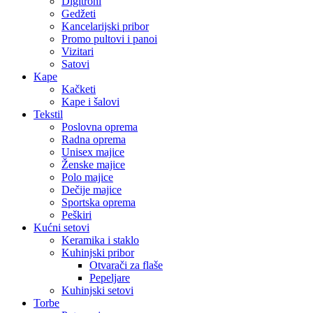
Digitroni
Gedžeti
Kancelarijski pribor
Promo pultovi i panoi
Vizitari
Satovi
Kape
Kačketi
Kape i šalovi
Tekstil
Poslovna oprema
Radna oprema
Unisex majice
Ženske majice
Polo majice
Dečije majice
Sportska oprema
Peškiri
Kućni setovi
Keramika i staklo
Kuhinjski pribor
Otvarači za flaše
Pepeljare
Kuhinjski setovi
Torbe