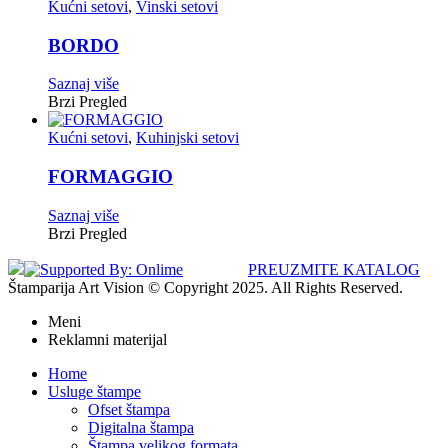
Kućni setovi
,
Vinski setovi
BORDO
Saznaj više
Brzi Pregled
Kućni setovi
,
Kuhinjski setovi
FORMAGGIO
Saznaj više
Brzi Pregled
PREUZMITE KATALOG
Štamparija Art Vision © Copyright 2025. All Rights Reserved.
Meni
Reklamni materijal
Home
Usluge štampe
Ofset štampa
Digitalna štampa
Štampa velikog formata