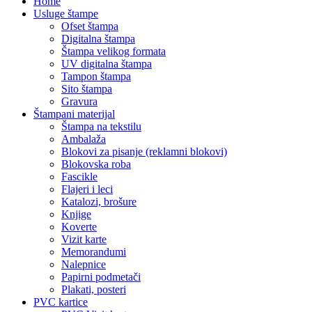
Home
Usluge štampe
Ofset štampa
Digitalna štampa
Štampa velikog formata
UV digitalna štampa
Tampon štampa
Sito štampa
Gravura
Štampani materijal
Štampa na tekstilu
Ambalaža
Blokovi za pisanje (reklamni blokovi)
Blokovska roba
Fascikle
Flajeri i leci
Katalozi, brošure
Knjige
Koverte
Vizit karte
Memorandumi
Nalepnice
Papirni podmetači
Plakati, posteri
PVC kartice