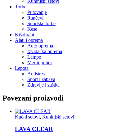
Kuhinjski setovi
Torbe
Putovanje
Rančevi
Sportske torbe
Kese
Kišobrani
Alati i oprema
Auto oprema
Izviđačka oprema
Lampe
Merni pribor
Lepota
Antistres
Sport i zabava
Zdravlje i zaštita
Povezani proizvodi
Kućni setovi
,
Kuhinjski setovi
LAVA CLEAR