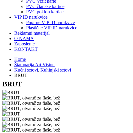
PVC Vizit karte
PVC članske kartice
PVC poklon kartice
VIP ID narukvice
Papirne VIP ID narukvice
Plastične VIP ID narukvice
Reklamni materijal
O NAMA
Zaposlenje
KONTAKT
Home
Štamparija Art Vision
Kućni setovi
,
Kuhinjski setovi
BRUT
BRUT