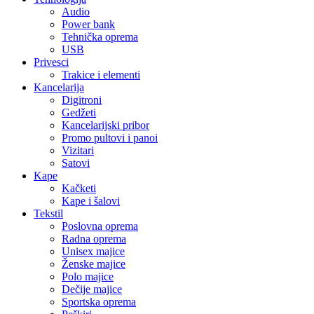
Audio
Power bank
Tehnička oprema
USB
Privesci
Trakice i elementi
Kancelarija
Digitroni
Gedžeti
Kancelarijski pribor
Promo pultovi i panoi
Vizitari
Satovi
Kape
Kačketi
Kape i šalovi
Tekstil
Poslovna oprema
Radna oprema
Unisex majice
Ženske majice
Polo majice
Dečije majice
Sportska oprema