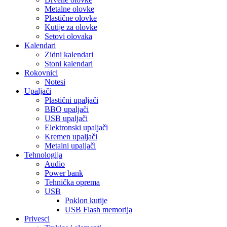
Metalne olovke
Plastične olovke
Kutije za olovke
Setovi olovaka
Kalendari
Zidni kalendari
Stoni kalendari
Rokovnici
Notesi
Upaljači
Plastični upaljači
BBQ upaljači
USB upaljači
Elektronski upaljači
Kremen upaljači
Metalni upaljači
Tehnologija
Audio
Power bank
Tehnička oprema
USB
Poklon kutije
USB Flash memorija
Privesci