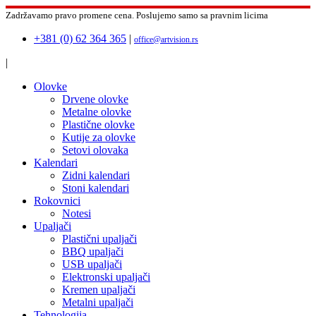
Zadržavamo pravo promene cena.
Poslujemo samo sa pravnim licima
+381 (0) 62 364 365
|
office@artvision.rs
|
Olovke
Drvene olovke
Metalne olovke
Plastične olovke
Kutije za olovke
Setovi olovaka
Kalendari
Zidni kalendari
Stoni kalendari
Rokovnici
Notesi
Upaljači
Plastični upaljači
BBQ upaljači
USB upaljači
Elektronski upaljači
Kremen upaljači
Metalni upaljači
Tehnologija