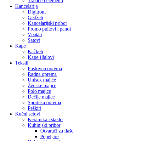
Trakice i elementi
Kancelarija
Digitroni
Gedžeti
Kancelarijski pribor
Promo pultovi i panoi
Vizitari
Satovi
Kape
Kačketi
Kape i šalovi
Tekstil
Poslovna oprema
Radna oprema
Unisex majice
Ženske majice
Polo majice
Dečije majice
Sportska oprema
Peškiri
Kućni setovi
Keramika i staklo
Kuhinjski pribor
Otvarači za flaše
Pepeljare