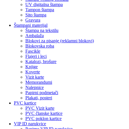
UV digitalna štampa
Tampon štampa
Sito štampa
Gravura
Štampani materijal
Štampa na tekstilu
Ambalaža
Blokovi za pisanje (reklamni blokovi)
Blokovska roba
Fascikle
Flajeri i leci
Katalozi, brošure
Knjige
Koverte
Vizit karte
Memorandumi
Nalepnice
Papirni podmetači
Plakati, posteri
PVC kartice
PVC Vizit karte
PVC članske kartice
PVC poklon kartice
VIP ID narukvice
Papirne VIP ID narukvice