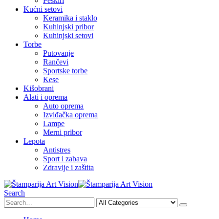
Peškiri
Kućni setovi
Keramika i staklo
Kuhinjski pribor
Kuhinjski setovi
Torbe
Putovanje
Rančevi
Sportske torbe
Kese
Kišobrani
Alati i oprema
Auto oprema
Izviđačka oprema
Lampe
Merni pribor
Lepota
Antistres
Sport i zabava
Zdravlje i zaštita
Search