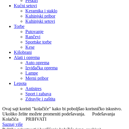
Peškiri
Kućni setovi
Keramika i staklo
Kuhinjski pribor
Kuhinjski setovi
Torbe
Putovanje
Rančevi
Sportske torbe
Kese
Kišobrani
Alati i oprema
Auto oprema
Izviđačka oprema
Lampe
Merni pribor
Lepota
Antistres
Sport i zabava
Zdravlje i zaštita
Ovaj sajt koristi "kolačiće" kako bi poboljšao korisničko iskustvo.
Ukoliko želite možete promeniti podešavanja.
Podešavanja
Kolačića
PRIHVATI
Saznaj više