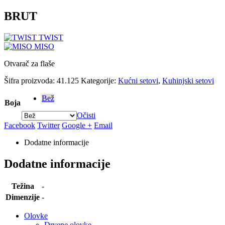
BRUT
TWIST
MISO
Otvarač za flaše
Šifra proizvoda:
41.125
Kategorije:
Kućni setovi
,
Kuhinjski setovi
Bež
Boja
Očisti
Facebook
Twitter
Google +
Email
Dodatne informacije
Dodatne informacije
Težina
-
Dimenzije
-
Olovke
Drvene olovke