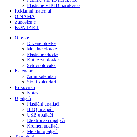
Plastične VIP ID narukvice
Reklamni materijal
O NAMA
Zaposlenje
KONTAKT
Olovke
Drvene olovke
Metalne olovke
Plastične olovke
Kutije za olovke
Setovi olovaka
Kalendari
Zidni kalendari
Stoni kalendari
Rokovnici
Notesi
Upaljači
Plastični upaljači
BBQ upaljači
USB upaljači
Elektronski upaljači
Kremen upaljači
Metalni upaljači
Tehnologija