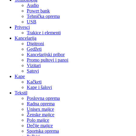
Audio
Power bank
Tehnička oprema
USB
Privesci
Trakice i elementi
Kancelarija
Digitroni
Gedžeti
Kancelarijski pribor
Promo pultovi i panoi
Vizitari
Satovi
Kape
Kačketi
Kape i šalovi
Tekstil
Poslovna oprema
Radna oprema
Unisex majice
Ženske majice
Polo majice
Dečije majice
Sportska oprema