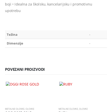
boji • Idealna za školsku, kancelarijsku i promotivnu
upotrebu
Težina
-
Dimenzije
-
POVEZANI PROIZVODI
METALNE OLOVKE
,
OLOVKE
METALNE OLOVKE
,
OLOVKE