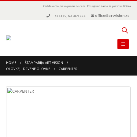
Zadržavamo pravo promene cena.
Poslujemo samo sa pravnim licima
office@artvision.rs
+381 (0) 62 364 365
|
HOME
ŠTAMPARIJA ART VISION
OLOVKE
,
DRVENE OLOVKE
CARPENTER