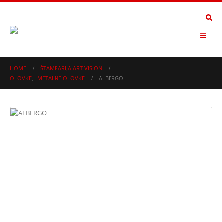
HOME
ŠTAMPARIJA ART VISION
OLOVKE
,
METALNE OLOVKE
ALBERGO