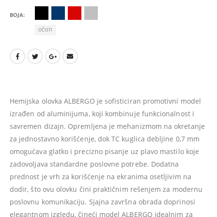
BOJA
OČISTI
Hemijska olovka ALBERGO je sofisticiran promotivni model
izrađen od aluminijuma, koji kombinuje funkcionalnost i
savremen dizajn. Opremljena je mehanizmom na okretanje
za jednostavno korišćenje, dok TC kuglica debljine 0,7 mm
omogućava glatko i precizno pisanje uz plavo mastilo koje
zadovoljava standardne poslovne potrebe. Dodatna
prednost je vrh za korišćenje na ekranima osetljivim na
dodir, što ovu olovku čini praktičnim rešenjem za modernu
poslovnu komunikaciju. Sjajna završna obrada doprinosi
elegantnom izgledu, čineći model ALBERGO idealnim za