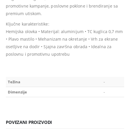
promotivne kampanje, poslovne poklone i brendiranje sa
premium utiskom.
Ključne karakteristike:
Hemijska olovka • Materijal: aluminijum • TC kuglica 0,7 mm
• Plavo mastilo • Mehanizam na okretanje • Vrh za ekrane
osetljive na dodir • Sjajna završna obrada • Idealna za
poslovnu i promotivnu upotrebu
Težina
-
Dimenzije
-
POVEZANI PROIZVODI