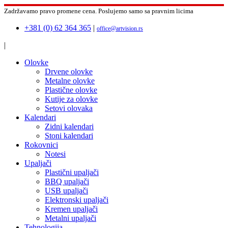
Zadržavamo pravo promene cena.
Poslujemo samo sa pravnim licima
+381 (0) 62 364 365
|
office@artvision.rs
|
Olovke
Drvene olovke
Metalne olovke
Plastične olovke
Kutije za olovke
Setovi olovaka
Kalendari
Zidni kalendari
Stoni kalendari
Rokovnici
Notesi
Upaljači
Plastični upaljači
BBQ upaljači
USB upaljači
Elektronski upaljači
Kremen upaljači
Metalni upaljači
Tehnologija