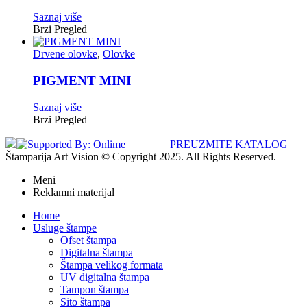
Saznaj više
Brzi Pregled
Drvene olovke
,
Olovke
PIGMENT MINI
Saznaj više
Brzi Pregled
PREUZMITE KATALOG
Štamparija Art Vision © Copyright 2025. All Rights Reserved.
Meni
Reklamni materijal
Home
Usluge štampe
Ofset štampa
Digitalna štampa
Štampa velikog formata
UV digitalna štampa
Tampon štampa
Sito štampa