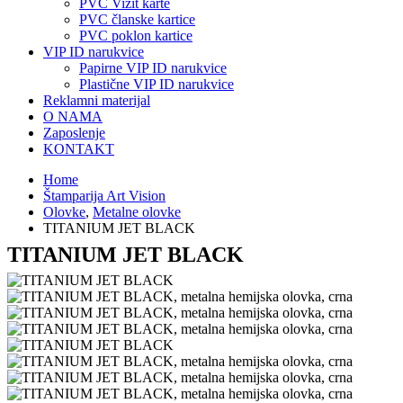
PVC Vizit karte
PVC članske kartice
PVC poklon kartice
VIP ID narukvice
Papirne VIP ID narukvice
Plastične VIP ID narukvice
Reklamni materijal
O NAMA
Zaposlenje
KONTAKT
Home
Štamparija Art Vision
Olovke
,
Metalne olovke
TITANIUM JET BLACK
TITANIUM JET BLACK