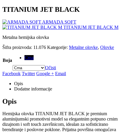
TITANIUM JET BLACK
ARMADA SOFT
TITANIUM JET BLACK M
Metalna hemijska olovka
Šifra proizvoda:
11.076
Kategorije:
Metalne olovke
,
Olovke
Crna
Boja
Očisti
Facebook
Twitter
Google +
Email
Opis
Dodatne informacije
Opis
Hemijska olovka TITANIUM JET BLACK je premium
aluminijumski promotivni model sa elegantnim potpuno crnim
dizajnom i soft touch završnicom, idealan za sofisticirano
brendiranje i poslovne poklone. Prijatna površina omogućava