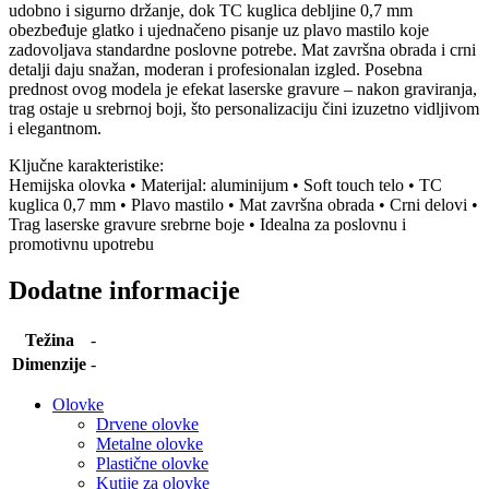
udobno i sigurno držanje, dok TC kuglica debljine 0,7 mm
obezbeđuje glatko i ujednačeno pisanje uz plavo mastilo koje
zadovoljava standardne poslovne potrebe. Mat završna obrada i crni
detalji daju snažan, moderan i profesionalan izgled. Posebna
prednost ovog modela je efekat laserske gravure – nakon graviranja,
trag ostaje u srebrnoj boji, što personalizaciju čini izuzetno vidljivom
i elegantnom.
Ključne karakteristike:
Hemijska olovka • Materijal: aluminijum • Soft touch telo • TC
kuglica 0,7 mm • Plavo mastilo • Mat završna obrada • Crni delovi •
Trag laserske gravure srebrne boje • Idealna za poslovnu i
promotivnu upotrebu
Dodatne informacije
Težina
-
Dimenzije
-
Olovke
Drvene olovke
Metalne olovke
Plastične olovke
Kutije za olovke