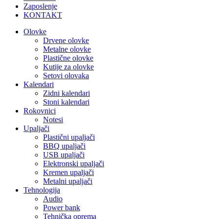
Zaposlenje
KONTAKT
Olovke
Drvene olovke
Metalne olovke
Plastične olovke
Kutije za olovke
Setovi olovaka
Kalendari
Zidni kalendari
Stoni kalendari
Rokovnici
Notesi
Upaljači
Plastični upaljači
BBQ upaljači
USB upaljači
Elektronski upaljači
Kremen upaljači
Metalni upaljači
Tehnologija
Audio
Power bank
Tehnička oprema