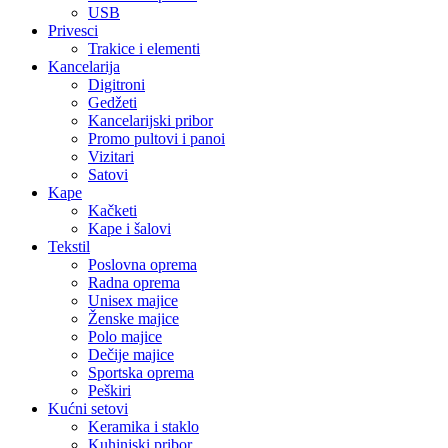
USB
Privesci
Trakice i elementi
Kancelarija
Digitroni
Gedžeti
Kancelarijski pribor
Promo pultovi i panoi
Vizitari
Satovi
Kape
Kačketi
Kape i šalovi
Tekstil
Poslovna oprema
Radna oprema
Unisex majice
Ženske majice
Polo majice
Dečije majice
Sportska oprema
Peškiri
Kućni setovi
Keramika i staklo
Kuhinjski pribor