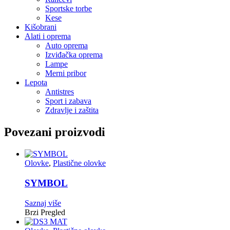
Sportske torbe
Kese
Kišobrani
Alati i oprema
Auto oprema
Izviđačka oprema
Lampe
Merni pribor
Lepota
Antistres
Sport i zabava
Zdravlje i zaštita
Povezani proizvodi
Olovke
,
Plastične olovke
SYMBOL
Saznaj više
Brzi Pregled