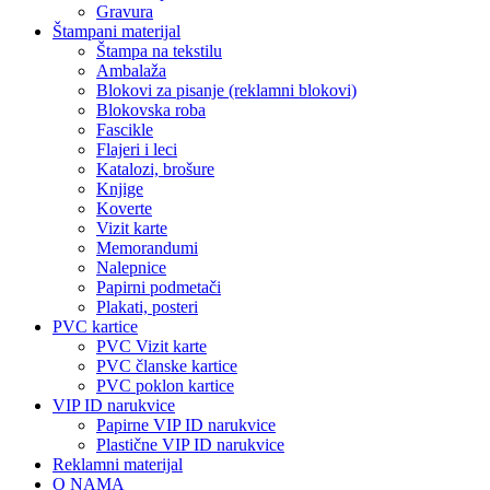
Gravura
Štampani materijal
Štampa na tekstilu
Ambalaža
Blokovi za pisanje (reklamni blokovi)
Blokovska roba
Fascikle
Flajeri i leci
Katalozi, brošure
Knjige
Koverte
Vizit karte
Memorandumi
Nalepnice
Papirni podmetači
Plakati, posteri
PVC kartice
PVC Vizit karte
PVC članske kartice
PVC poklon kartice
VIP ID narukvice
Papirne VIP ID narukvice
Plastične VIP ID narukvice
Reklamni materijal
O NAMA