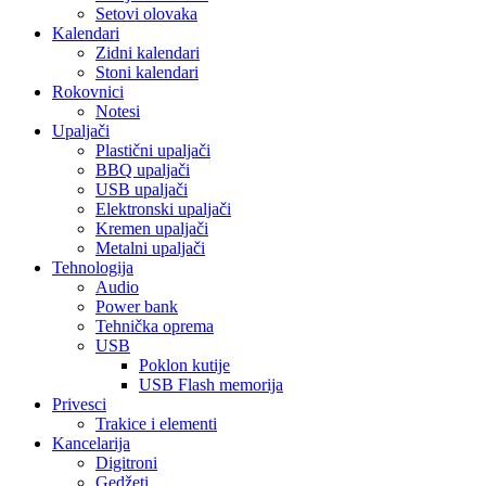
Setovi olovaka
Kalendari
Zidni kalendari
Stoni kalendari
Rokovnici
Notesi
Upaljači
Plastični upaljači
BBQ upaljači
USB upaljači
Elektronski upaljači
Kremen upaljači
Metalni upaljači
Tehnologija
Audio
Power bank
Tehnička oprema
USB
Poklon kutije
USB Flash memorija
Privesci
Trakice i elementi
Kancelarija
Digitroni
Gedžeti