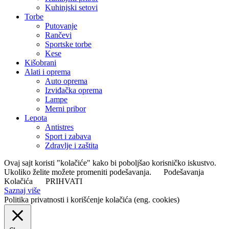
Kuhinjski setovi
Torbe
Putovanje
Rančevi
Sportske torbe
Kese
Kišobrani
Alati i oprema
Auto oprema
Izviđačka oprema
Lampe
Merni pribor
Lepota
Antistres
Sport i zabava
Zdravlje i zaštita
Ovaj sajt koristi "kolačiće" kako bi poboljšao korisničko iskustvo.
Ukoliko želite možete promeniti podešavanja.
Podešavanja
Kolačića
PRIHVATI
Saznaj više
Politika privatnosti i korišćenje kolačića (eng. cookies)