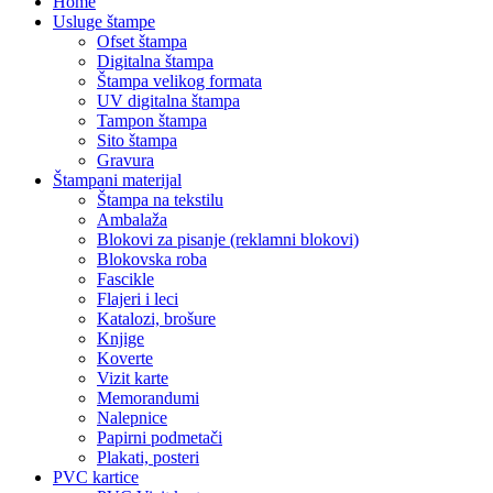
Home
Usluge štampe
Ofset štampa
Digitalna štampa
Štampa velikog formata
UV digitalna štampa
Tampon štampa
Sito štampa
Gravura
Štampani materijal
Štampa na tekstilu
Ambalaža
Blokovi za pisanje (reklamni blokovi)
Blokovska roba
Fascikle
Flajeri i leci
Katalozi, brošure
Knjige
Koverte
Vizit karte
Memorandumi
Nalepnice
Papirni podmetači
Plakati, posteri
PVC kartice