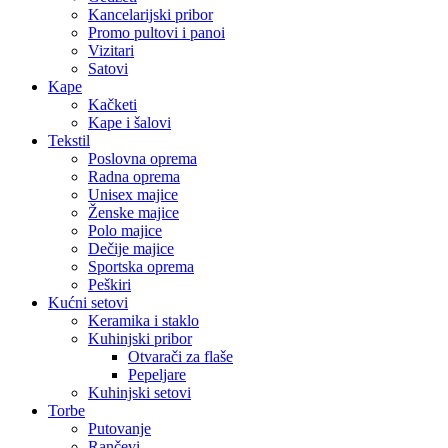
Kancelarijski pribor
Promo pultovi i panoi
Vizitari
Satovi
Kape
Kačketi
Kape i šalovi
Tekstil
Poslovna oprema
Radna oprema
Unisex majice
Ženske majice
Polo majice
Dečije majice
Sportska oprema
Peškiri
Kućni setovi
Keramika i staklo
Kuhinjski pribor
Otvarači za flaše
Pepeljare
Kuhinjski setovi
Torbe
Putovanje
Rančevi