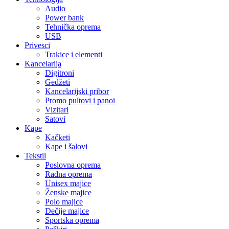
Audio
Power bank
Tehnička oprema
USB
Privesci
Trakice i elementi
Kancelarija
Digitroni
Gedžeti
Kancelarijski pribor
Promo pultovi i panoi
Vizitari
Satovi
Kape
Kačketi
Kape i šalovi
Tekstil
Poslovna oprema
Radna oprema
Unisex majice
Ženske majice
Polo majice
Dečije majice
Sportska oprema