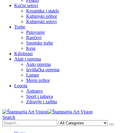
Peškiri
Kućni setovi
Keramika i staklo
Kuhinjski pribor
Kuhinjski setovi
Torbe
Putovanje
Rančevi
Sportske torbe
Kese
Kišobrani
Alati i oprema
Auto oprema
Izviđačka oprema
Lampe
Merni pribor
Lepota
Antistres
Sport i zabava
Zdravlje i zaštita
Search