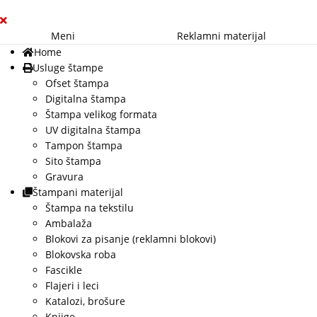
Meni
Reklamni materijal
Home
Usluge štampe
Ofset štampa
Digitalna štampa
Štampa velikog formata
UV digitalna štampa
Tampon štampa
Sito štampa
Gravura
Štampani materijal
Štampa na tekstilu
Ambalaža
Blokovi za pisanje (reklamni blokovi)
Blokovska roba
Fascikle
Flajeri i leci
Katalozi, brošure
Knjige