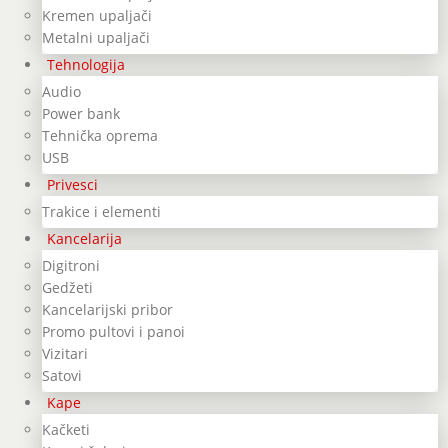
Kremen upaljači
Metalni upaljači
Tehnologija
Audio
Power bank
Tehnička oprema
USB
Privesci
Trakice i elementi
Kancelarija
Digitroni
Gedžeti
Kancelarijski pribor
Promo pultovi i panoi
Vizitari
Satovi
Kape
Kačketi