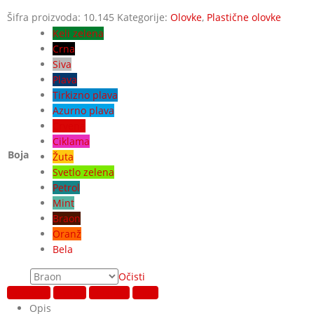
Šifra proizvoda:
10.145
Kategorije:
Olovke
,
Plastične olovke
Keli zelena
Crna
Siva
Plava
Tirkizno plava
Azurno plava
Crvena
Ciklama
Boja
Žuta
Svetlo zelena
Petrol
Mint
Braon
Oranž
Bela
Očisti
Facebook
Twitter
Google +
Email
Opis