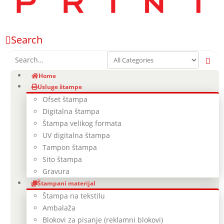
Search
Home
Usluge štampe
Ofset štampa
Digitalna štampa
Štampa velikog formata
UV digitalna štampa
Tampon štampa
Sito štampa
Gravura
Štampani materijal
Štampa na tekstilu
Ambalaža
Blokovi za pisanje (reklamni blokovi)