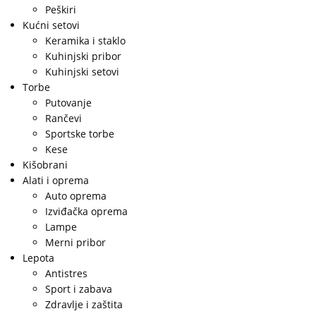
Peškiri
Kućni setovi
Keramika i staklo
Kuhinjski pribor
Kuhinjski setovi
Torbe
Putovanje
Rančevi
Sportske torbe
Kese
Kišobrani
Alati i oprema
Auto oprema
Izviđačka oprema
Lampe
Merni pribor
Lepota
Antistres
Sport i zabava
Zdravlje i zaštita