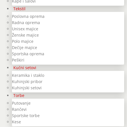
Kape i šalovi
Tekstil
Poslovna oprema
Radna oprema
Unisex majice
Ženske majice
Polo majice
Dečije majice
Sportska oprema
Peškiri
Kućni setovi
Keramika i staklo
Kuhinjski pribor
Kuhinjski setovi
Torbe
Putovanje
Rančevi
Sportske torbe
Kese