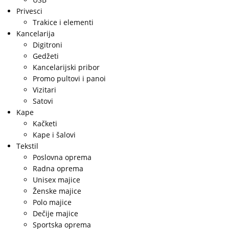
Privesci
Trakice i elementi
Kancelarija
Digitroni
Gedžeti
Kancelarijski pribor
Promo pultovi i panoi
Vizitari
Satovi
Kape
Kačketi
Kape i šalovi
Tekstil
Poslovna oprema
Radna oprema
Unisex majice
Ženske majice
Polo majice
Dečije majice
Sportska oprema