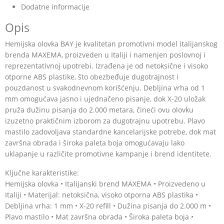
Dodatne informacije
Opis
Hemijska olovka BAY je kvalitetan promotivni model italijanskog
brenda MAXEMA, proizveden u Italiji i namenjen poslovnoj i
reprezentativnoj upotrebi. Izrađena je od netoksične i visoko
otporne ABS plastike, što obezbeđuje dugotrajnost i
pouzdanost u svakodnevnom korišćenju. Debljina vrha od 1
mm omogućava jasno i ujednačeno pisanje, dok X-20 uložak
pruža dužinu pisanja do 2.000 metara, čineći ovu olovku
izuzetno praktičnim izborom za dugotrajnu upotrebu. Plavo
mastilo zadovoljava standardne kancelarijske potrebe, dok mat
završna obrada i široka paleta boja omogućavaju lako
uklapanje u različite promotivne kampanje i brend identitete.
Ključne karakteristike:
Hemijska olovka • Italijanski brend MAXEMA • Proizvedeno u
Italiji • Materijal: netoksična, visoko otporna ABS plastika •
Debljina vrha: 1 mm • X-20 refill • Dužina pisanja do 2.000 m •
Plavo mastilo • Mat završna obrada • Široka paleta boja •