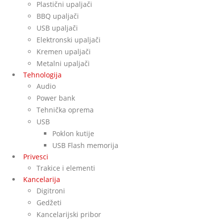
Plastični upaljači
BBQ upaljači
USB upaljači
Elektronski upaljači
Kremen upaljači
Metalni upaljači
Tehnologija
Audio
Power bank
Tehnička oprema
USB
Poklon kutije
USB Flash memorija
Privesci
Trakice i elementi
Kancelarija
Digitroni
Gedžeti
Kancelarijski pribor