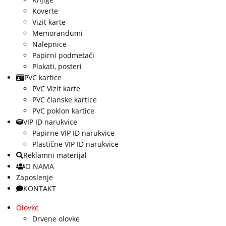
Koverte
Vizit karte
Memorandumi
Nalepnice
Papirni podmetači
Plakati, posteri
PVC kartice
PVC Vizit karte
PVC članske kartice
PVC poklon kartice
VIP ID narukvice
Papirne VIP ID narukvice
Plastične VIP ID narukvice
Reklamni materijal
O NAMA
Zaposlenje
KONTAKT
Olovke
Drvene olovke