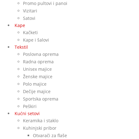
Promo pultovi i panoi
Vizitari
Satovi
Kape
Kačketi
Kape i šalovi
Tekstil
Poslovna oprema
Radna oprema
Unisex majice
Ženske majice
Polo majice
Dečije majice
Sportska oprema
Peškiri
Kućni setovi
Keramika i staklo
Kuhinjski pribor
Otvarači za flaše