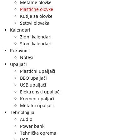
Metalne olovke
Plastične olovke
Kutije za olovke
Setovi olovaka
Kalendari
Zidni kalendari
Stoni kalendari
Rokovnici
Notesi
Upaljači
Plastični upaljači
BBQ upaljači
USB upaljači
Elektronski upaljači
Kremen upaljači
Metalni upaljači
Tehnologija
Audio
Power bank
Tehnička oprema
USB