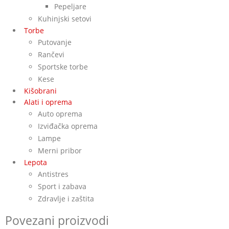
Pepeljare
Kuhinjski setovi
Torbe
Putovanje
Rančevi
Sportske torbe
Kese
Kišobrani
Alati i oprema
Auto oprema
Izviđačka oprema
Lampe
Merni pribor
Lepota
Antistres
Sport i zabava
Zdravlje i zaštita
Povezani proizvodi