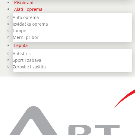
Kišobrani
Alati i oprema
Auto oprema
Izviđačka oprema
Lampe
Merni pribor
Lepota
Antistres
Sport i zabava
Zdravlje i zaštita