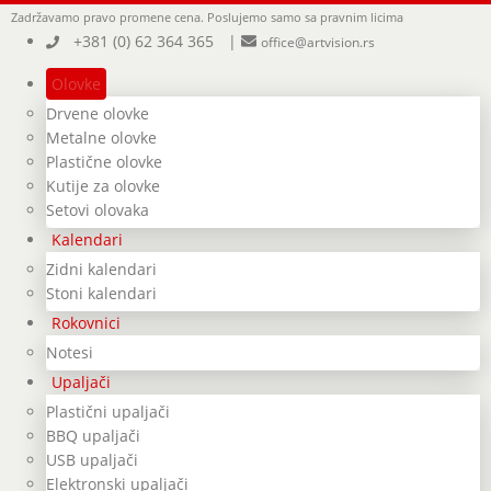
Zadržavamo pravo promene cena.
Poslujemo samo sa pravnim licima
+381 (0) 62 364 365
|
office@artvision.rs
Olovke
Drvene olovke
Metalne olovke
Plastične olovke
Kutije za olovke
Setovi olovaka
Kalendari
Zidni kalendari
Stoni kalendari
Rokovnici
Notesi
Upaljači
Plastični upaljači
BBQ upaljači
USB upaljači
Elektronski upaljači