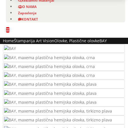
Reklamni materijal
O NAMA
Zaposlenje
KONTAKT
Home
Štamparija Art Vision
Olovke
,
Plastične olovke
BAY