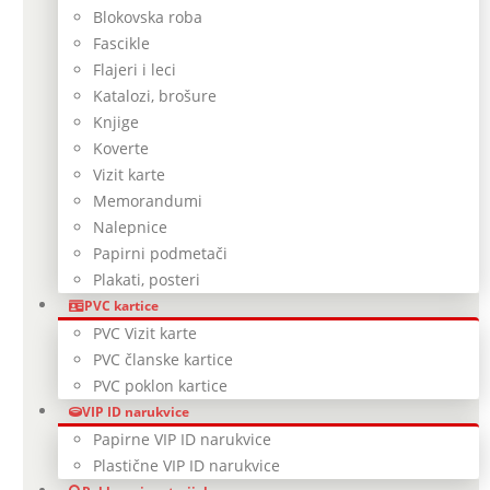
Blokovska roba
Fascikle
Flajeri i leci
Katalozi, brošure
Knjige
Koverte
Vizit karte
Memorandumi
Nalepnice
Papirni podmetači
Plakati, posteri
PVC kartice
PVC Vizit karte
PVC članske kartice
PVC poklon kartice
VIP ID narukvice
Papirne VIP ID narukvice
Plastične VIP ID narukvice