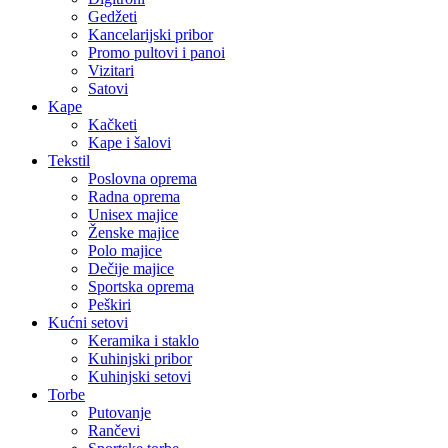
Gedžeti
Kancelarijski pribor
Promo pultovi i panoi
Vizitari
Satovi
Kape
Kačketi
Kape i šalovi
Tekstil
Poslovna oprema
Radna oprema
Unisex majice
Ženske majice
Polo majice
Dečije majice
Sportska oprema
Peškiri
Kućni setovi
Keramika i staklo
Kuhinjski pribor
Kuhinjski setovi
Torbe
Putovanje
Rančevi