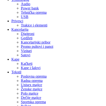
Audio
Power bank
Tehnička oprema
USB
Privesci
Trakice i elementi
Kancelarija
Digitroni
Gedžeti
Kancelarijski pribor
Promo pultovi i panoi
Vizitari
Satovi
Kape
Kačketi
Kape i šalovi
Tekstil
Poslovna oprema
Radna oprema
Unisex majice
Ženske majice
Polo majice
Dečije majice
Sportska oprema