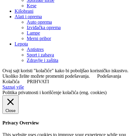
Sportske torbe
Kese
Kišobrani
Alati i oprema
Auto oprema
Izviđačka oprema
Lampe
Merni pribor
Lepota
Antistres
Sport i zabava
Zdravlje i zaštita
Ovaj sajt koristi "kolačiće" kako bi poboljšao korisničko iskustvo.
Ukoliko želite možete promeniti podešavanja.
Podešavanja
Kolačića
PRIHVATI
Saznaj više
Politika privatnosti i korišćenje kolačića (eng. cookies)
Close
Privacy Overview
This website uses cookies to improve your experience while you