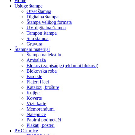
Home
Usluge štampe
Ofset štampa
Digitalna štampa
Štampa velikog formata
UV digitalna štampa
Tampon štampa
Sito štampa
Gravura
Štampani materijal
Štampa na tekstilu
Ambalaža
Blokovi za pisanje (reklamni blokovi)
Blokovska roba
Fascikle
Flajeri i leci
Katalozi, brošure
Knjige
Koverte
Vizit karte
Memorandumi
Nalepnice
Papirni podmetači
Plakati, posteri
PVC kartice