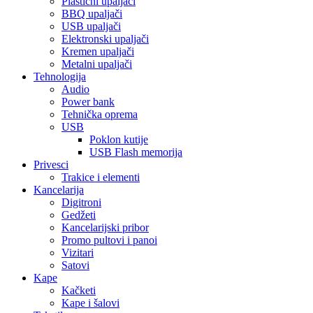
Plastični upaljači
BBQ upaljači
USB upaljači
Elektronski upaljači
Kremen upaljači
Metalni upaljači
Tehnologija
Audio
Power bank
Tehnička oprema
USB
Poklon kutije
USB Flash memorija
Privesci
Trakice i elementi
Kancelarija
Digitroni
Gedžeti
Kancelarijski pribor
Promo pultovi i panoi
Vizitari
Satovi
Kape
Kačketi
Kape i šalovi