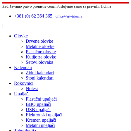
Zadržavamo pravo promene cena.
Poslujemo samo sa pravnim licima
+381 (0) 62 364 365
|
office@artvision.rs
|
Olovke
Drvene olovke
Metalne olovke
Plastične olovke
Kutije za olovke
Setovi olovaka
Kalendari
Zidni kalendari
Stoni kalendari
Rokovnici
Notesi
Upaljači
Plastični upaljači
BBQ upaljači
USB upaljači
Elektronski upaljači
Kremen upaljači
Metalni upaljači
Tehnologija