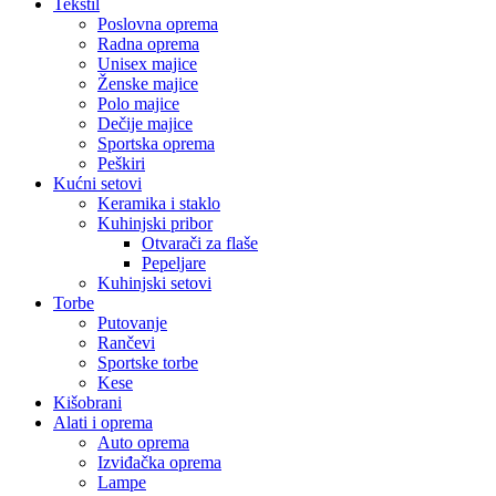
Tekstil
Poslovna oprema
Radna oprema
Unisex majice
Ženske majice
Polo majice
Dečije majice
Sportska oprema
Peškiri
Kućni setovi
Keramika i staklo
Kuhinjski pribor
Otvarači za flaše
Pepeljare
Kuhinjski setovi
Torbe
Putovanje
Rančevi
Sportske torbe
Kese
Kišobrani
Alati i oprema
Auto oprema
Izviđačka oprema
Lampe