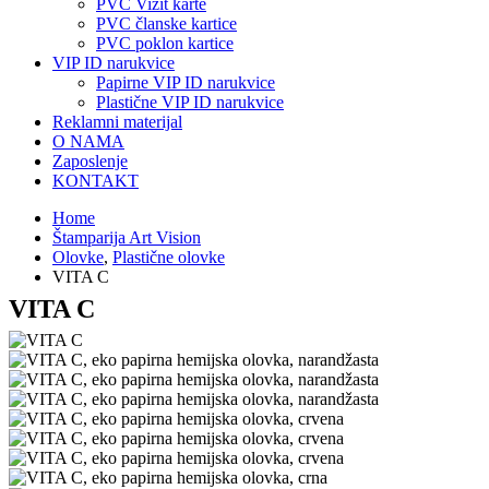
PVC Vizit karte
PVC članske kartice
PVC poklon kartice
VIP ID narukvice
Papirne VIP ID narukvice
Plastične VIP ID narukvice
Reklamni materijal
O NAMA
Zaposlenje
KONTAKT
Home
Štamparija Art Vision
Olovke
,
Plastične olovke
VITA C
VITA C