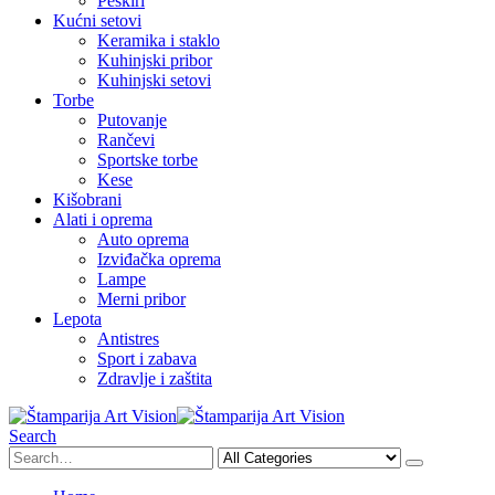
Peškiri
Kućni setovi
Keramika i staklo
Kuhinjski pribor
Kuhinjski setovi
Torbe
Putovanje
Rančevi
Sportske torbe
Kese
Kišobrani
Alati i oprema
Auto oprema
Izviđačka oprema
Lampe
Merni pribor
Lepota
Antistres
Sport i zabava
Zdravlje i zaštita
Search