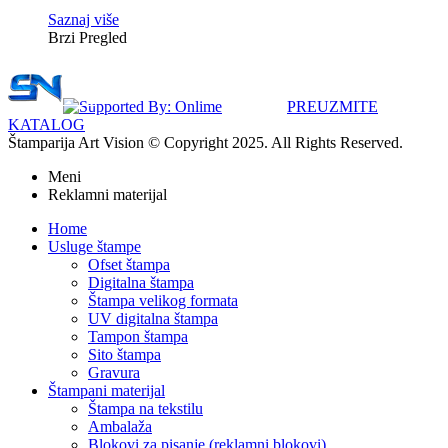
Saznaj više
Brzi Pregled
PREUZMITE
KATALOG
Štamparija Art Vision © Copyright 2025. All Rights Reserved.
Meni
Reklamni materijal
Home
Usluge štampe
Ofset štampa
Digitalna štampa
Štampa velikog formata
UV digitalna štampa
Tampon štampa
Sito štampa
Gravura
Štampani materijal
Štampa na tekstilu
Ambalaža
Blokovi za pisanje (reklamni blokovi)