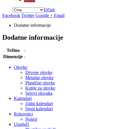
Očisti
Facebook
Twitter
Google +
Email
Dodatne informacije
Dodatne informacije
Težina
-
Dimenzije
-
Olovke
Drvene olovke
Metalne olovke
Plastične olovke
Kutije za olovke
Setovi olovaka
Kalendari
Zidni kalendari
Stoni kalendari
Rokovnici
Notesi
Upaljači