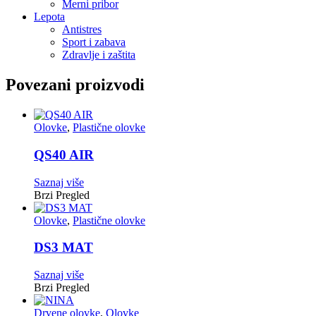
Merni pribor
Lepota
Antistres
Sport i zabava
Zdravlje i zaštita
Povezani proizvodi
Olovke
,
Plastične olovke
QS40 AIR
Saznaj više
Brzi Pregled
Olovke
,
Plastične olovke
DS3 MAT
Saznaj više
Brzi Pregled
Drvene olovke
,
Olovke