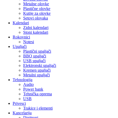
Metalne olovke
Plastične olovke
Kutije za olovke
Setovi olovaka
Kalendari
Zidni kalendari
Stoni kalendari
Rokovnici
Notesi
Upaljači
Plastični upaljači
BBQ upaljači
USB upaljači
Elektronski upaljači
Kremen upaljači
Metalni upaljači
Tehnologija
Audio
Power bank
Tehnička oprema
USB
Privesci
Trakice i elementi
Kancelarija
Digitroni