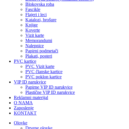
Blokovska roba
Fascikle
Flajeri i leci
Katalozi, brošure
Knjige
Koverte
Vizit karte
Memorandumi
Nalepnice
Papirni podmetači
Plakati, posteri
PVC kartice
PVC Vizit karte
PVC članske kartice
PVC poklon kartice
VIP ID narukvice
Papirne VIP ID narukvice
Plastične VIP ID narukvice
Reklamni materijal
O NAMA
Zaposlenje
KONTAKT
Olovke
Drvene olovke