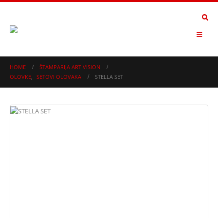
HOME
ŠTAMPARIJA ART VISION
OLOVKE
,
SETOVI OLOVAKA
STELLA SET