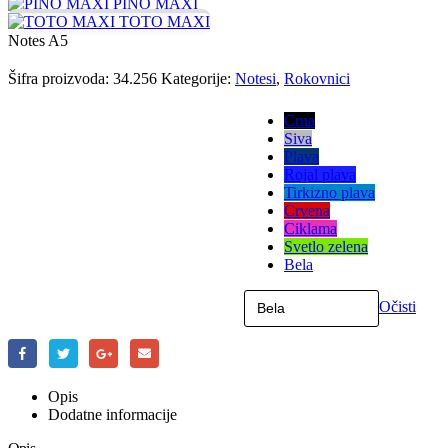
PINO MAXI
TOTO MAXI
Notes A5
Šifra proizvoda:
34.256
Kategorije:
Notesi
,
Rokovnici
Boja
Crna
Siva
Plava
Rojal plava
Tirkizno plava
Crvena
Ciklama
Svetlo zelena
Bela
Očisti
Opis
Dodatne informacije