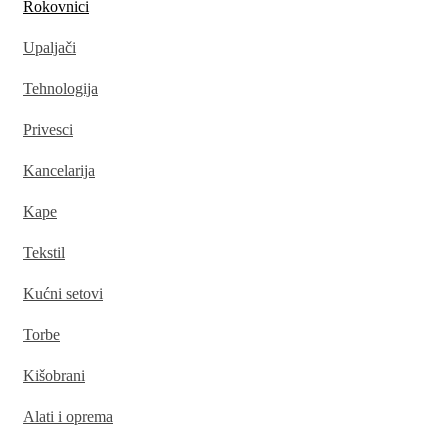
Rokovnici
Upaljači
Tehnologija
Privesci
Kancelarija
Kape
Tekstil
Kućni setovi
Torbe
Kišobrani
Alati i oprema