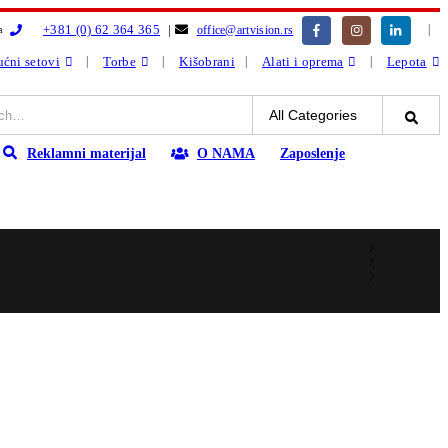
|
+381 (0) 62 364 365
|
office@artvision.rs
a
ćni setovi
Torbe
Kišobrani
Alati i oprema
Lepota
Reklamni materijal
O NAMA
Zaposlenje