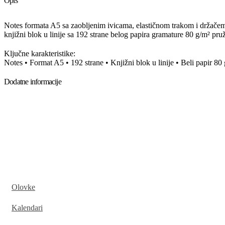
Opis
Notes formata A5 sa zaobljenim ivicama, elastičnom trakom i držače
knjižni blok u linije sa 192 strane belog papira gramature 80 g/m² pr
Ključne karakteristike:
Notes • Format A5 • 192 strane • Knjižni blok u linije • Beli papir 8
Dodatne informacije
Olovke
Kalendari