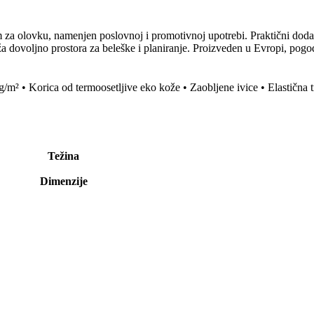
m za olovku, namenjen poslovnoj i promotivnoj upotrebi. Praktični do
uža dovoljno prostora za beleške i planiranje. Proizveden u Evropi, pog
0 g/m² • Korica od termoosetljive eko kože • Zaobljene ivice • Elastična
Težina
Dimenzije