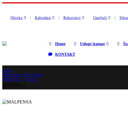
Olovke
Kalendari
Rokovnici
Upaljači
Tehn
Home
Usluge štampe
Št
KONTAKT
HOME
ŠTAMPARIJA ART VISION
ROKOVNICI
,
NOTESI
MALPENSA
MALPENSA