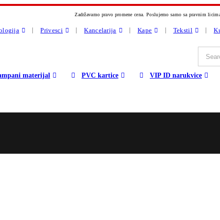
Zadržavamo pravo promene cena.
Poslujemo samo sa pravnim licim
ologija
Privesci
Kancelarija
Kape
Tekstil
Ku
ampani materijal
PVC kartice
VIP ID narukvice