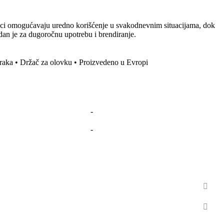
daci omogućavaju uredno korišćenje u svakodnevnim situacijama, dok
odan je za dugoročnu upotrebu i brendiranje.
 traka • Držač za olovku • Proizvedeno u Evropi
-
-