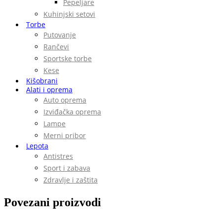
Pepeljare
Kuhinjski setovi
Torbe
Putovanje
Rančevi
Sportske torbe
Kese
Kišobrani
Alati i oprema
Auto oprema
Izviđačka oprema
Lampe
Merni pribor
Lepota
Antistres
Sport i zabava
Zdravlje i zaštita
Povezani proizvodi