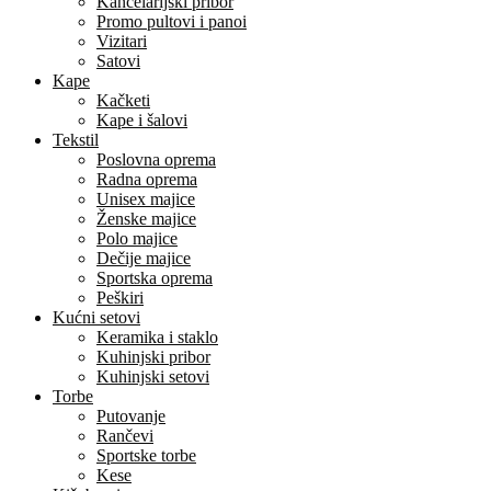
Kancelarijski pribor
Promo pultovi i panoi
Vizitari
Satovi
Kape
Kačketi
Kape i šalovi
Tekstil
Poslovna oprema
Radna oprema
Unisex majice
Ženske majice
Polo majice
Dečije majice
Sportska oprema
Peškiri
Kućni setovi
Keramika i staklo
Kuhinjski pribor
Kuhinjski setovi
Torbe
Putovanje
Rančevi
Sportske torbe
Kese