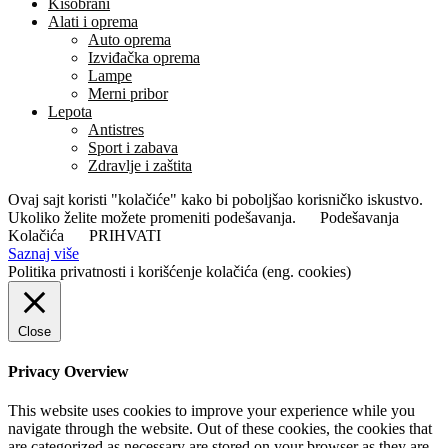
Kišobrani
Alati i oprema
Auto oprema
Izviđačka oprema
Lampe
Merni pribor
Lepota
Antistres
Sport i zabava
Zdravlje i zaštita
Ovaj sajt koristi "kolačiće" kako bi poboljšao korisničko iskustvo.
Ukoliko želite možete promeniti podešavanja.
Podešavanja
Kolačića
PRIHVATI
Saznaj više
Politika privatnosti i korišćenje kolačića (eng. cookies)
Close
Privacy Overview
This website uses cookies to improve your experience while you
navigate through the website. Out of these cookies, the cookies that
are categorized as necessary are stored on your browser as they are