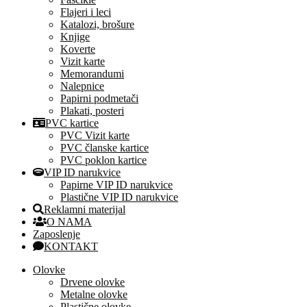
Flajeri i leci
Katalozi, brošure
Knjige
Koverte
Vizit karte
Memorandumi
Nalepnice
Papirni podmetači
Plakati, posteri
PVC kartice
PVC Vizit karte
PVC članske kartice
PVC poklon kartice
VIP ID narukvice
Papirne VIP ID narukvice
Plastične VIP ID narukvice
Reklamni materijal
O NAMA
Zaposlenje
KONTAKT
Olovke
Drvene olovke
Metalne olovke
Plastične olovke