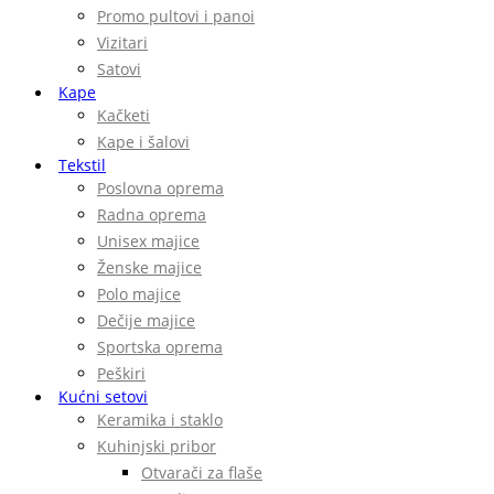
Promo pultovi i panoi
Vizitari
Satovi
Kape
Kačketi
Kape i šalovi
Tekstil
Poslovna oprema
Radna oprema
Unisex majice
Ženske majice
Polo majice
Dečije majice
Sportska oprema
Peškiri
Kućni setovi
Keramika i staklo
Kuhinjski pribor
Otvarači za flaše