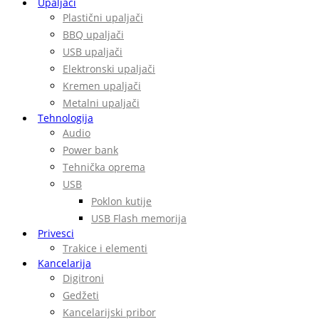
Upaljači
Plastični upaljači
BBQ upaljači
USB upaljači
Elektronski upaljači
Kremen upaljači
Metalni upaljači
Tehnologija
Audio
Power bank
Tehnička oprema
USB
Poklon kutije
USB Flash memorija
Privesci
Trakice i elementi
Kancelarija
Digitroni
Gedžeti
Kancelarijski pribor