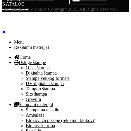
KATALOG
Štamparija Art Vision © Copyright 2025. All Rights Reserved.
Meni
Reklamni materijal
Home
Usluge štampe
Ofset štampa
Digitalna štampa
Štampa velikog formata
UV digitalna štampa
Tampon štampa
Sito štampa
Gravura
Štampani materijal
Štampa na tekstilu
Ambalaža
Blokovi za pisanje (reklamni blokovi)
Blokovska roba
Fascikle