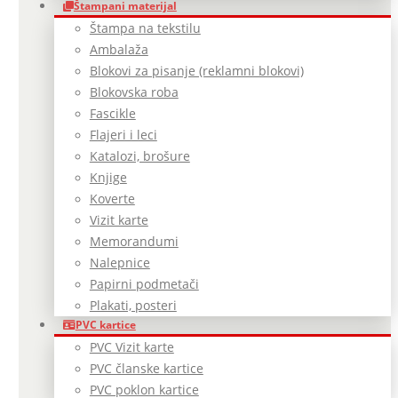
Štampani materijal
Štampa na tekstilu
Ambalaža
Blokovi za pisanje (reklamni blokovi)
Blokovska roba
Fascikle
Flajeri i leci
Katalozi, brošure
Knjige
Koverte
Vizit karte
Memorandumi
Nalepnice
Papirni podmetači
Plakati, posteri
PVC kartice
PVC Vizit karte
PVC članske kartice
PVC poklon kartice