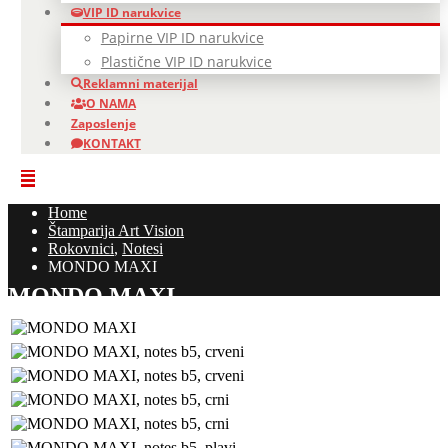
VIP ID narukvice
Papirne VIP ID narukvice
Plastične VIP ID narukvice
Reklamni materijal
O NAMA
Zaposlenje
KONTAKT
Home
Štamparija Art Vision
Rokovnici
,
Notesi
MONDO MAXI
MONDO MAXI