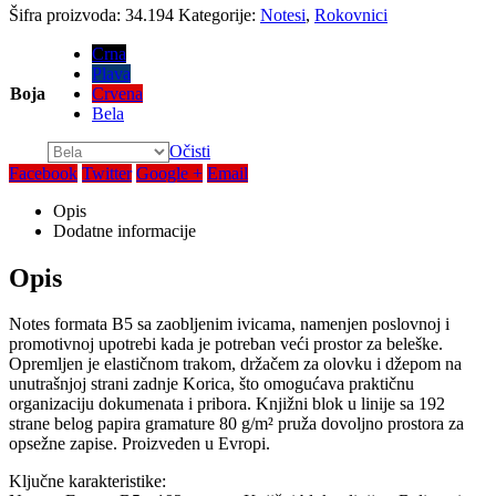
Šifra proizvoda:
34.194
Kategorije:
Notesi
,
Rokovnici
Crna
Plava
Boja
Crvena
Bela
Očisti
Facebook
Twitter
Google +
Email
Opis
Dodatne informacije
Opis
Notes formata B5 sa zaobljenim ivicama, namenjen poslovnoj i
promotivnoj upotrebi kada je potreban veći prostor za beleške.
Opremljen je elastičnom trakom, držačem za olovku i džepom na
unutrašnjoj strani zadnje Korica, što omogućava praktičnu
organizaciju dokumenata i pribora. Knjižni blok u linije sa 192
strane belog papira gramature 80 g/m² pruža dovoljno prostora za
opsežne zapise. Proizveden u Evropi.
Ključne karakteristike: