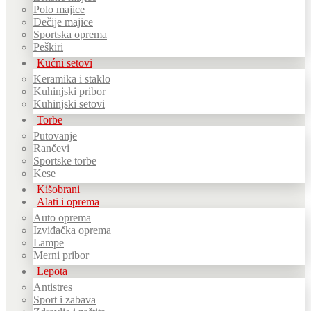
Polo majice
Dečije majice
Sportska oprema
Peškiri
Kućni setovi
Keramika i staklo
Kuhinjski pribor
Kuhinjski setovi
Torbe
Putovanje
Rančevi
Sportske torbe
Kese
Kišobrani
Alati i oprema
Auto oprema
Izviđačka oprema
Lampe
Merni pribor
Lepota
Antistres
Sport i zabava