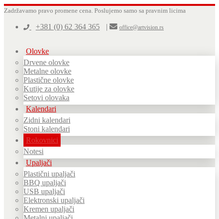
Zadržavamo pravo promene cena.
Poslujemo samo sa pravnim licima
+381 (0) 62 364 365
|
office@artvision.rs
Olovke
Drvene olovke
Metalne olovke
Plastične olovke
Kutije za olovke
Setovi olovaka
Kalendari
Zidni kalendari
Stoni kalendari
Rokovnici
Notesi
Upaljači
Plastični upaljači
BBQ upaljači
USB upaljači
Elektronski upaljači
Kremen upaljači
Metalni upaljači