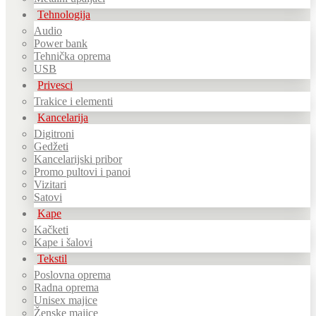
Tehnologija
Audio
Power bank
Tehnička oprema
USB
Privesci
Trakice i elementi
Kancelarija
Digitroni
Gedžeti
Kancelarijski pribor
Promo pultovi i panoi
Vizitari
Satovi
Kape
Kačketi
Kape i šalovi
Tekstil
Poslovna oprema
Radna oprema
Unisex majice
Ženske majice