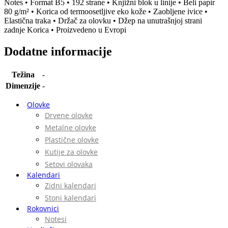
Notes • Format B5 • 192 strane • Knjižni blok u linije • Beli papir
80 g/m² • Korica od termoosetljive eko kože • Zaobljene ivice •
Elastična traka • Držač za olovku • Džep na unutrašnjoj strani
zadnje Korica • Proizvedeno u Evropi
Dodatne informacije
Težina
-
Dimenzije
-
Olovke
Drvene olovke
Metalne olovke
Plastične olovke
Kutije za olovke
Setovi olovaka
Kalendari
Zidni kalendari
Stoni kalendari
Rokovnici
Notesi