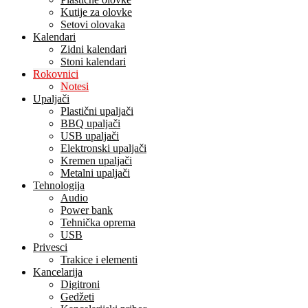
Kutije za olovke
Setovi olovaka
Kalendari
Zidni kalendari
Stoni kalendari
Rokovnici
Notesi
Upaljači
Plastični upaljači
BBQ upaljači
USB upaljači
Elektronski upaljači
Kremen upaljači
Metalni upaljači
Tehnologija
Audio
Power bank
Tehnička oprema
USB
Privesci
Trakice i elementi
Kancelarija
Digitroni
Gedžeti