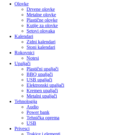
Olovke
Drvene olovke
Metalne olovke
Plastične olovke
Kutije za olovke
Setovi olovaka
Kalendari
Zidni kalendari
Stoni kalendari
Rokovnici
Notesi
Upaljači
Plastični upaljači
BBQ upaljači
USB upaljači
Elektronski upaljači
Kremen upaljači
Metalni upaljači
Tehnologija
Audio
Power bank
Tehnička oprema
USB
Privesci
Trakice i elementi