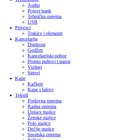
Audio
Power bank
Tehnička oprema
USB
Privesci
Trakice i elementi
Kancelarija
Digitroni
Gedžeti
Kancelarijski pribor
Promo pultovi i panoi
Vizitari
Satovi
Kape
Kačketi
Kape i šalovi
Tekstil
Poslovna oprema
Radna oprema
Unisex majice
Ženske majice
Polo majice
Dečije majice
Sportska oprema