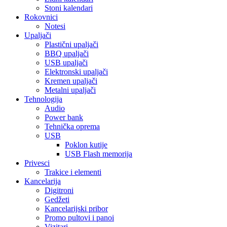
Stoni kalendari
Rokovnici
Notesi
Upaljači
Plastični upaljači
BBQ upaljači
USB upaljači
Elektronski upaljači
Kremen upaljači
Metalni upaljači
Tehnologija
Audio
Power bank
Tehnička oprema
USB
Poklon kutije
USB Flash memorija
Privesci
Trakice i elementi
Kancelarija
Digitroni
Gedžeti
Kancelarijski pribor
Promo pultovi i panoi
Vizitari