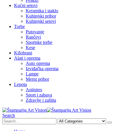
Peškiri
Kućni setovi
Keramika i staklo
Kuhinjski pribor
Kuhinjski setovi
Torbe
Putovanje
Rančevi
Sportske torbe
Kese
Kišobrani
Alati i oprema
Auto oprema
Izviđačka oprema
Lampe
Merni pribor
Lepota
Antistres
Sport i zabava
Zdravlje i zaštita
Search