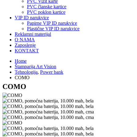
PVC Vizit karte
PVC članske kartice
PVC poklon kartice
VIP ID narukvice
Papirne VIP ID narukvice
Plastične VIP ID narukvice
Reklamni materijal
O NAMA
Zaposlenje
KONTAKT
Home
Štamparija Art Vision
Tehnologija
,
Power bank
COMO
COMO