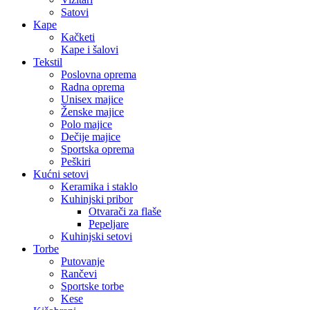
Satovi
Kape
Kačketi
Kape i šalovi
Tekstil
Poslovna oprema
Radna oprema
Unisex majice
Ženske majice
Polo majice
Dečije majice
Sportska oprema
Peškiri
Kućni setovi
Keramika i staklo
Kuhinjski pribor
Otvarači za flaše
Pepeljare
Kuhinjski setovi
Torbe
Putovanje
Rančevi
Sportske torbe
Kese