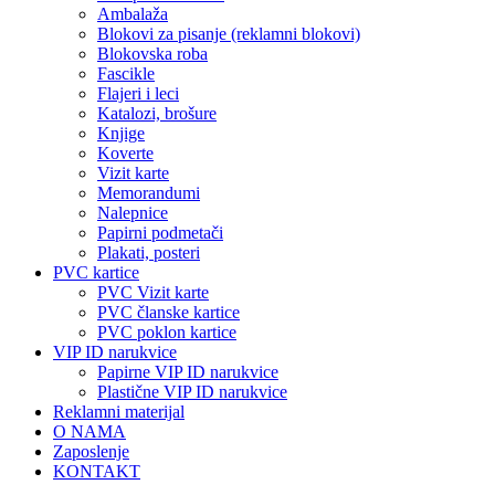
Ambalaža
Blokovi za pisanje (reklamni blokovi)
Blokovska roba
Fascikle
Flajeri i leci
Katalozi, brošure
Knjige
Koverte
Vizit karte
Memorandumi
Nalepnice
Papirni podmetači
Plakati, posteri
PVC kartice
PVC Vizit karte
PVC članske kartice
PVC poklon kartice
VIP ID narukvice
Papirne VIP ID narukvice
Plastične VIP ID narukvice
Reklamni materijal
O NAMA
Zaposlenje
KONTAKT