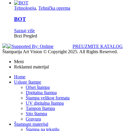
Tehnologija
,
Tehnička oprema
BOT
Saznaj više
Brzi Pregled
PREUZMITE KATALOG
Štamparija Art Vision © Copyright 2025. All Rights Reserved.
Meni
Reklamni materijal
Home
Usluge štampe
Ofset štampa
Digitalna štampa
Štampa velikog formata
UV digitalna štampa
Tampon štampa
Sito štampa
Gravura
Štampani materijal
Štampa na tekstilu