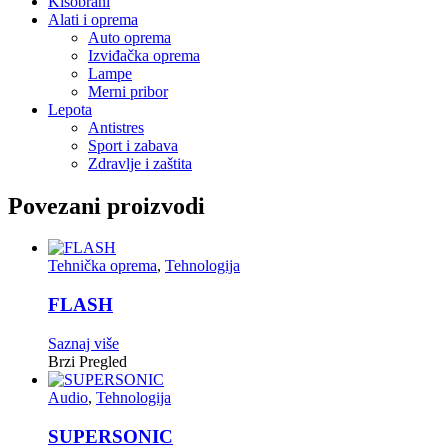
Kišobrani
Alati i oprema
Auto oprema
Izviđačka oprema
Lampe
Merni pribor
Lepota
Antistres
Sport i zabava
Zdravlje i zaštita
Povezani proizvodi
Tehnička oprema
,
Tehnologija
FLASH
Saznaj više
Brzi Pregled
Audio
,
Tehnologija
SUPERSONIC