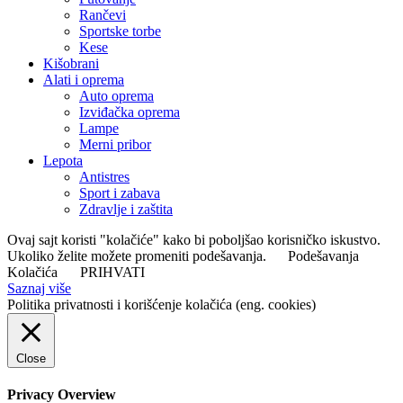
Rančevi
Sportske torbe
Kese
Kišobrani
Alati i oprema
Auto oprema
Izviđačka oprema
Lampe
Merni pribor
Lepota
Antistres
Sport i zabava
Zdravlje i zaštita
Ovaj sajt koristi "kolačiće" kako bi poboljšao korisničko iskustvo.
Ukoliko želite možete promeniti podešavanja.
Podešavanja
Kolačića
PRIHVATI
Saznaj više
Politika privatnosti i korišćenje kolačića (eng. cookies)
Close
Privacy Overview