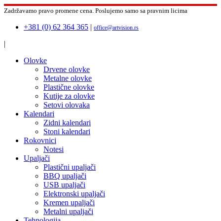
Zadržavamo pravo promene cena.
Poslujemo samo sa pravnim licima
+381 (0) 62 364 365
|
office@artvision.rs
|
Olovke
Drvene olovke
Metalne olovke
Plastične olovke
Kutije za olovke
Setovi olovaka
Kalendari
Zidni kalendari
Stoni kalendari
Rokovnici
Notesi
Upaljači
Plastični upaljači
BBQ upaljači
USB upaljači
Elektronski upaljači
Kremen upaljači
Metalni upaljači
Tehnologija