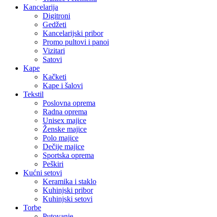
Kancelarija
Digitroni
Gedžeti
Kancelarijski pribor
Promo pultovi i panoi
Vizitari
Satovi
Kape
Kačketi
Kape i šalovi
Tekstil
Poslovna oprema
Radna oprema
Unisex majice
Ženske majice
Polo majice
Dečije majice
Sportska oprema
Peškiri
Kućni setovi
Keramika i staklo
Kuhinjski pribor
Kuhinjski setovi
Torbe
Putovanje