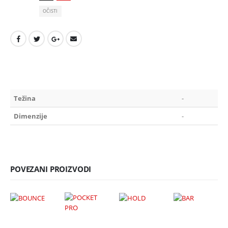
OČISTI
Težina
-
Dimenzije
-
POVEZANI PROIZVODI