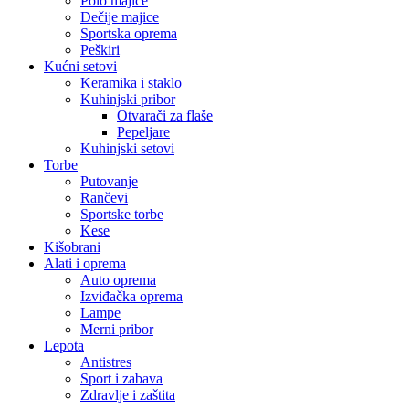
Polo majice
Dečije majice
Sportska oprema
Peškiri
Kućni setovi
Keramika i staklo
Kuhinjski pribor
Otvarači za flaše
Pepeljare
Kuhinjski setovi
Torbe
Putovanje
Rančevi
Sportske torbe
Kese
Kišobrani
Alati i oprema
Auto oprema
Izviđačka oprema
Lampe
Merni pribor
Lepota
Antistres
Sport i zabava
Zdravlje i zaštita