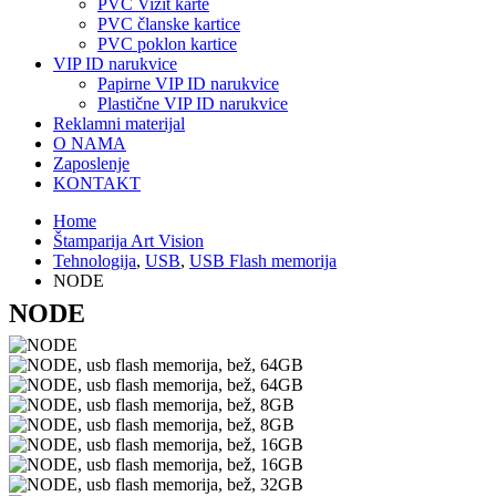
PVC Vizit karte
PVC članske kartice
PVC poklon kartice
VIP ID narukvice
Papirne VIP ID narukvice
Plastične VIP ID narukvice
Reklamni materijal
O NAMA
Zaposlenje
KONTAKT
Home
Štamparija Art Vision
Tehnologija
,
USB
,
USB Flash memorija
NODE
NODE