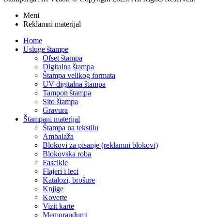
Meni
Reklamni materijal
Home
Usluge štampe
Ofset štampa
Digitalna štampa
Štampa velikog formata
UV digitalna štampa
Tampon štampa
Sito štampa
Gravura
Štampani materijal
Štampa na tekstilu
Ambalaža
Blokovi za pisanje (reklamni blokovi)
Blokovska roba
Fascikle
Flajeri i leci
Katalozi, brošure
Knjige
Koverte
Vizit karte
Memorandumi