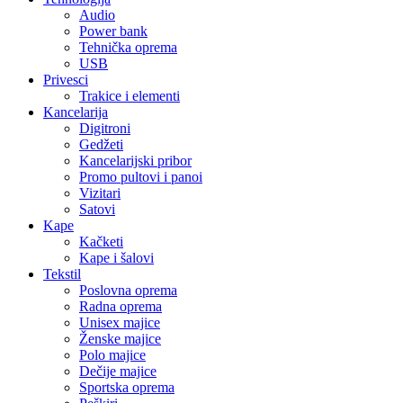
Audio
Power bank
Tehnička oprema
USB
Privesci
Trakice i elementi
Kancelarija
Digitroni
Gedžeti
Kancelarijski pribor
Promo pultovi i panoi
Vizitari
Satovi
Kape
Kačketi
Kape i šalovi
Tekstil
Poslovna oprema
Radna oprema
Unisex majice
Ženske majice
Polo majice
Dečije majice
Sportska oprema