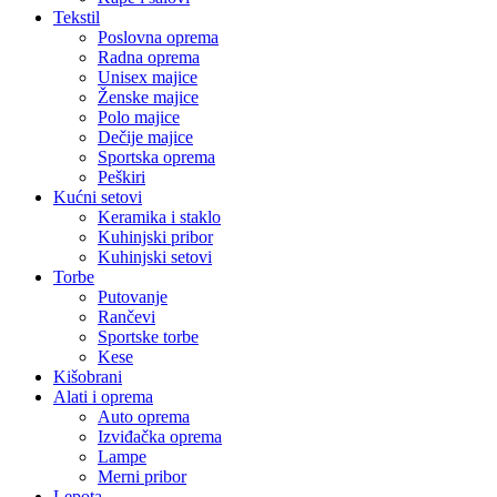
Tekstil
Poslovna oprema
Radna oprema
Unisex majice
Ženske majice
Polo majice
Dečije majice
Sportska oprema
Peškiri
Kućni setovi
Keramika i staklo
Kuhinjski pribor
Kuhinjski setovi
Torbe
Putovanje
Rančevi
Sportske torbe
Kese
Kišobrani
Alati i oprema
Auto oprema
Izviđačka oprema
Lampe
Merni pribor
Lepota