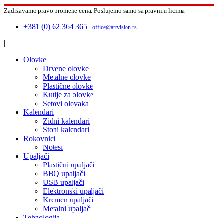
Zadržavamo pravo promene cena.
Poslujemo samo sa pravnim licima
+381 (0) 62 364 365
|
office@artvision.rs
|
Olovke
Drvene olovke
Metalne olovke
Plastične olovke
Kutije za olovke
Setovi olovaka
Kalendari
Zidni kalendari
Stoni kalendari
Rokovnici
Notesi
Upaljači
Plastični upaljači
BBQ upaljači
USB upaljači
Elektronski upaljači
Kremen upaljači
Metalni upaljači
Tehnologija