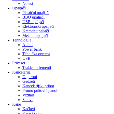
Notesi
Upaljači
Plastični upaljači
BBQ upaljači
USB upaljači
Elektronski upaljači
Kremen upaljači
Metalni upaljači
Tehnologija
Audio
Power bank
Tehnička oprema
USB
Privesci
Trakice i elementi
Kancelarija
Digitroni
Gedžeti
Kancelarijski pribor
Promo pultovi i panoi
Vizitari
Satovi
Kape
Kačketi
Kape i šalovi