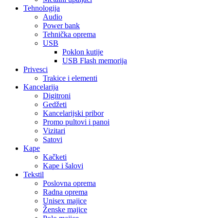
Tehnologija
Audio
Power bank
Tehnička oprema
USB
Poklon kutije
USB Flash memorija
Privesci
Trakice i elementi
Kancelarija
Digitroni
Gedžeti
Kancelarijski pribor
Promo pultovi i panoi
Vizitari
Satovi
Kape
Kačketi
Kape i šalovi
Tekstil
Poslovna oprema
Radna oprema
Unisex majice
Ženske majice