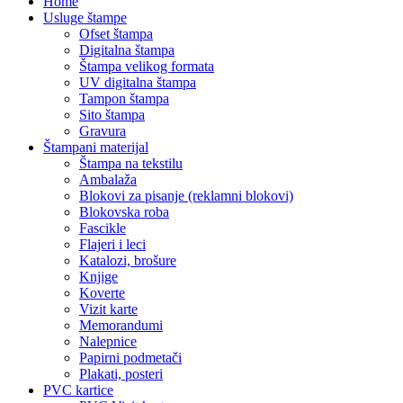
Home
Usluge štampe
Ofset štampa
Digitalna štampa
Štampa velikog formata
UV digitalna štampa
Tampon štampa
Sito štampa
Gravura
Štampani materijal
Štampa na tekstilu
Ambalaža
Blokovi za pisanje (reklamni blokovi)
Blokovska roba
Fascikle
Flajeri i leci
Katalozi, brošure
Knjige
Koverte
Vizit karte
Memorandumi
Nalepnice
Papirni podmetači
Plakati, posteri
PVC kartice