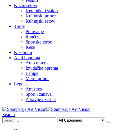
Peškiri
Kućni setovi
Keramika i staklo
Kuhinjski pribor
Kuhinjski setovi
Torbe
Putovanje
Rančevi
Sportske torbe
Kese
Kišobrani
Alati i oprema
Auto oprema
Izviđačka oprema
Lampe
Merni pribor
Lepota
Antistres
Sport i zabava
Zdravlje i zaštita
Search