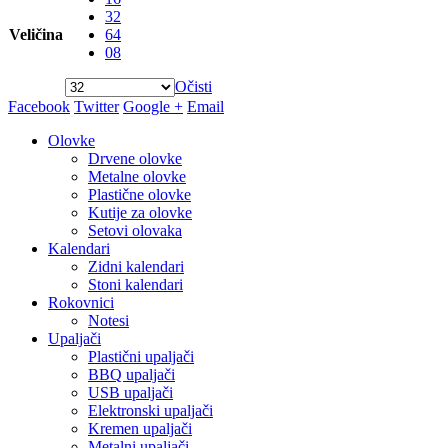
32
Veličina
64
08
Očisti
Facebook
Twitter
Google +
Email
Olovke
Drvene olovke
Metalne olovke
Plastične olovke
Kutije za olovke
Setovi olovaka
Kalendari
Zidni kalendari
Stoni kalendari
Rokovnici
Notesi
Upaljači
Plastični upaljači
BBQ upaljači
USB upaljači
Elektronski upaljači
Kremen upaljači
Metalni upaljači