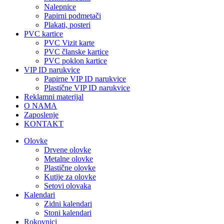
Nalepnice
Papirni podmetači
Plakati, posteri
PVC kartice
PVC Vizit karte
PVC članske kartice
PVC poklon kartice
VIP ID narukvice
Papirne VIP ID narukvice
Plastične VIP ID narukvice
Reklamni materijal
O NAMA
Zaposlenje
KONTAKT
Olovke
Drvene olovke
Metalne olovke
Plastične olovke
Kutije za olovke
Setovi olovaka
Kalendari
Zidni kalendari
Stoni kalendari
Rokovnici