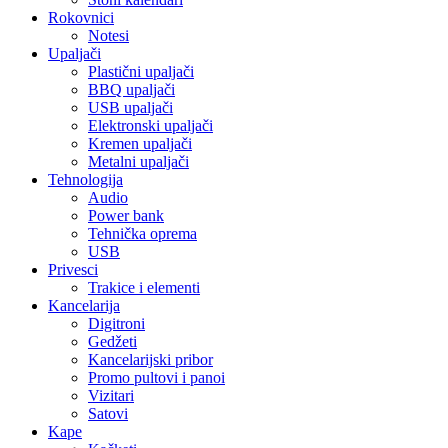
Rokovnici
Notesi
Upaljači
Plastični upaljači
BBQ upaljači
USB upaljači
Elektronski upaljači
Kremen upaljači
Metalni upaljači
Tehnologija
Audio
Power bank
Tehnička oprema
USB
Privesci
Trakice i elementi
Kancelarija
Digitroni
Gedžeti
Kancelarijski pribor
Promo pultovi i panoi
Vizitari
Satovi
Kape