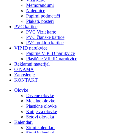
Memorandumi
Nalepnice
Papirni podmetači
Plakati, posteri
PVC kartice
PVC Vizit karte
PVC članske kartice
PVC poklon kartice
VIP ID narukvice
Papirne VIP ID narukvice
Plastične VIP ID narukvice
Reklamni materijal
O NAMA
Zaposlenje
KONTAKT
Olovke
Drvene olovke
Metalne olovke
Plastične olovke
Kutije za olovke
Setovi olovaka
Kalendari
Zidni kalendari
Stoni kalendari