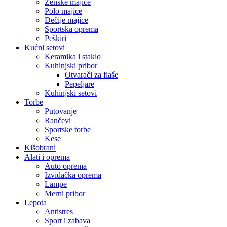
Ženske majice
Polo majice
Dečije majice
Sportska oprema
Peškiri
Kućni setovi
Keramika i staklo
Kuhinjski pribor
Otvarači za flaše
Pepeljare
Kuhinjski setovi
Torbe
Putovanje
Rančevi
Sportske torbe
Kese
Kišobrani
Alati i oprema
Auto oprema
Izviđačka oprema
Lampe
Merni pribor
Lepota
Antistres
Sport i zabava