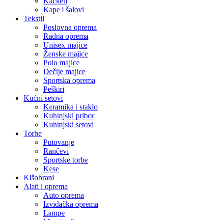
Kačketi
Kape i šalovi
Tekstil
Poslovna oprema
Radna oprema
Unisex majice
Ženske majice
Polo majice
Dečije majice
Sportska oprema
Peškiri
Kućni setovi
Keramika i staklo
Kuhinjski pribor
Kuhinjski setovi
Torbe
Putovanje
Rančevi
Sportske torbe
Kese
Kišobrani
Alati i oprema
Auto oprema
Izviđačka oprema
Lampe