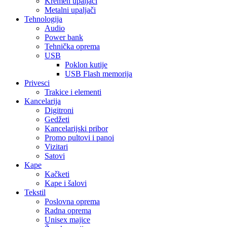
Kremen upaljači
Metalni upaljači
Tehnologija
Audio
Power bank
Tehnička oprema
USB
Poklon kutije
USB Flash memorija
Privesci
Trakice i elementi
Kancelarija
Digitroni
Gedžeti
Kancelarijski pribor
Promo pultovi i panoi
Vizitari
Satovi
Kape
Kačketi
Kape i šalovi
Tekstil
Poslovna oprema
Radna oprema
Unisex majice