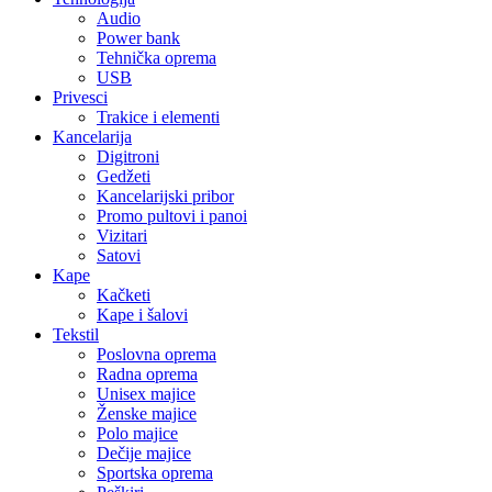
Audio
Power bank
Tehnička oprema
USB
Privesci
Trakice i elementi
Kancelarija
Digitroni
Gedžeti
Kancelarijski pribor
Promo pultovi i panoi
Vizitari
Satovi
Kape
Kačketi
Kape i šalovi
Tekstil
Poslovna oprema
Radna oprema
Unisex majice
Ženske majice
Polo majice
Dečije majice
Sportska oprema