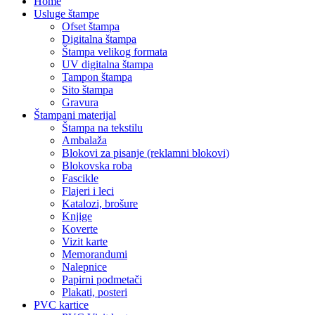
Home
Usluge štampe
Ofset štampa
Digitalna štampa
Štampa velikog formata
UV digitalna štampa
Tampon štampa
Sito štampa
Gravura
Štampani materijal
Štampa na tekstilu
Ambalaža
Blokovi za pisanje (reklamni blokovi)
Blokovska roba
Fascikle
Flajeri i leci
Katalozi, brošure
Knjige
Koverte
Vizit karte
Memorandumi
Nalepnice
Papirni podmetači
Plakati, posteri
PVC kartice