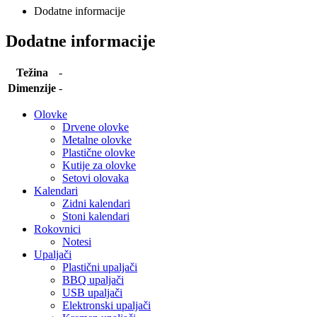
Dodatne informacije
Dodatne informacije
Težina
-
Dimenzije
-
Olovke
Drvene olovke
Metalne olovke
Plastične olovke
Kutije za olovke
Setovi olovaka
Kalendari
Zidni kalendari
Stoni kalendari
Rokovnici
Notesi
Upaljači
Plastični upaljači
BBQ upaljači
USB upaljači
Elektronski upaljači