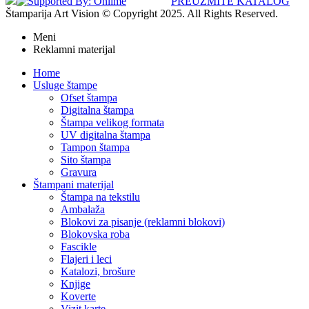
PREUZMITE KATALOG
Štamparija Art Vision © Copyright 2025. All Rights Reserved.
Meni
Reklamni materijal
Home
Usluge štampe
Ofset štampa
Digitalna štampa
Štampa velikog formata
UV digitalna štampa
Tampon štampa
Sito štampa
Gravura
Štampani materijal
Štampa na tekstilu
Ambalaža
Blokovi za pisanje (reklamni blokovi)
Blokovska roba
Fascikle
Flajeri i leci
Katalozi, brošure
Knjige
Koverte
Vizit karte