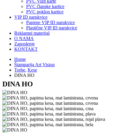
PVC Vizit karte
PVC članske kartice
PVC poklon kartice
VIP ID narukvice
Papirne VIP ID narukvice
Plastične VIP ID narukvice
Reklamni materijal
O NAMA
Zaposlenje
KONTAKT
Home
Štamparija Art Vision
Torbe
,
Kese
DINA HO
DINA HO