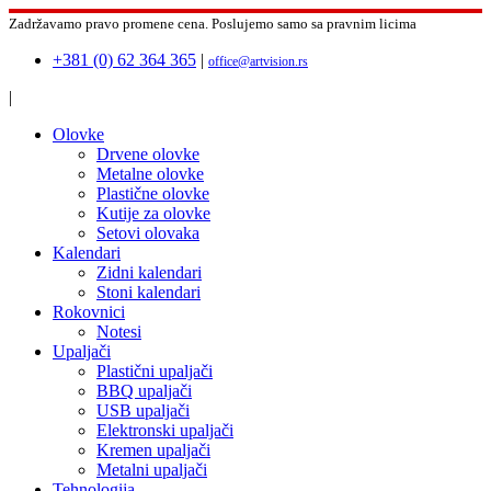
Zadržavamo pravo promene cena.
Poslujemo samo sa pravnim licima
+381 (0) 62 364 365
|
office@artvision.rs
|
Olovke
Drvene olovke
Metalne olovke
Plastične olovke
Kutije za olovke
Setovi olovaka
Kalendari
Zidni kalendari
Stoni kalendari
Rokovnici
Notesi
Upaljači
Plastični upaljači
BBQ upaljači
USB upaljači
Elektronski upaljači
Kremen upaljači
Metalni upaljači
Tehnologija