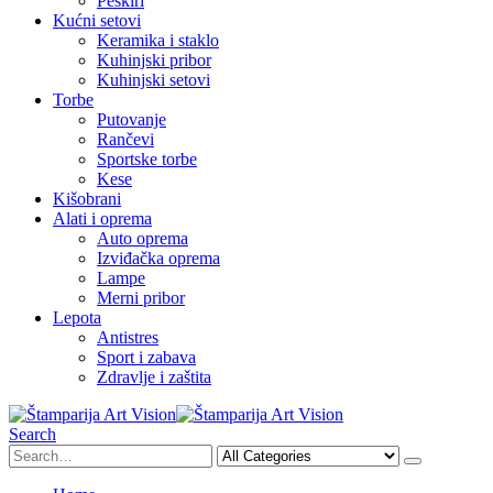
Peškiri
Kućni setovi
Keramika i staklo
Kuhinjski pribor
Kuhinjski setovi
Torbe
Putovanje
Rančevi
Sportske torbe
Kese
Kišobrani
Alati i oprema
Auto oprema
Izviđačka oprema
Lampe
Merni pribor
Lepota
Antistres
Sport i zabava
Zdravlje i zaštita
Search