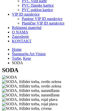
PVC Vizit karte
PVC članske kartice
PVC poklon kartice
VIP ID narukvice
Papirne VIP ID narukvice
Plastične VIP ID narukvice
Reklamni materijal
O NAMA
Zaposlenje
KONTAKT
Home
Štamparija Art Vision
Torbe
,
Kese
SODA
SODA