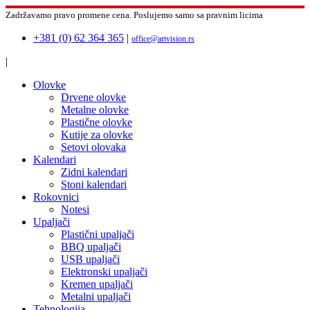
Zadržavamo pravo promene cena.
Poslujemo samo sa pravnim licima
+381 (0) 62 364 365
|
office@artvision.rs
|
Olovke
Drvene olovke
Metalne olovke
Plastične olovke
Kutije za olovke
Setovi olovaka
Kalendari
Zidni kalendari
Stoni kalendari
Rokovnici
Notesi
Upaljači
Plastični upaljači
BBQ upaljači
USB upaljači
Elektronski upaljači
Kremen upaljači
Metalni upaljači
Tehnologija