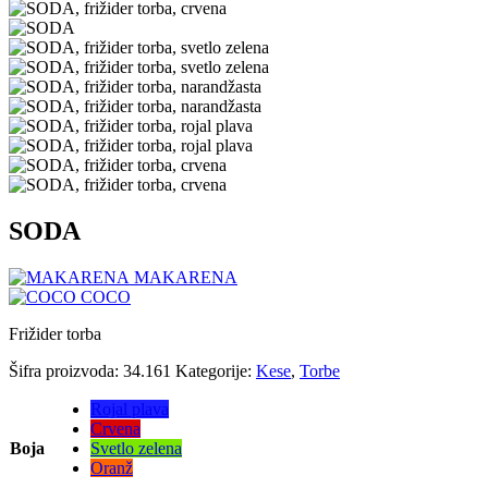
SODA
MAKARENA
COCO
Frižider torba
Šifra proizvoda:
34.161
Kategorije:
Kese
,
Torbe
Rojal plava
Crvena
Boja
Svetlo zelena
Oranž