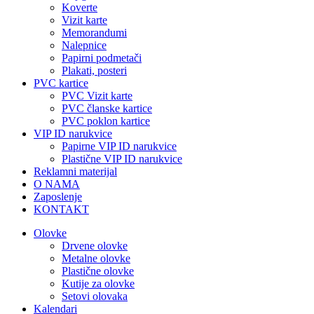
Koverte
Vizit karte
Memorandumi
Nalepnice
Papirni podmetači
Plakati, posteri
PVC kartice
PVC Vizit karte
PVC članske kartice
PVC poklon kartice
VIP ID narukvice
Papirne VIP ID narukvice
Plastične VIP ID narukvice
Reklamni materijal
O NAMA
Zaposlenje
KONTAKT
Olovke
Drvene olovke
Metalne olovke
Plastične olovke
Kutije za olovke
Setovi olovaka
Kalendari