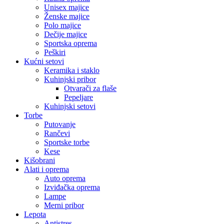
Unisex majice
Ženske majice
Polo majice
Dečije majice
Sportska oprema
Peškiri
Kućni setovi
Keramika i staklo
Kuhinjski pribor
Otvarači za flaše
Pepeljare
Kuhinjski setovi
Torbe
Putovanje
Rančevi
Sportske torbe
Kese
Kišobrani
Alati i oprema
Auto oprema
Izviđačka oprema
Lampe
Merni pribor
Lepota
Antistres