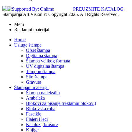
PREUZMITE KATALOG
Štamparija Art Vision © Copyright 2025. All Rights Reserved.
Meni
Reklamni materijal
Home
Usluge štampe
Ofset štampa
Digitalna štampa
Štampa velikog formata
UV digitalna štampa
Tampon štampa
Sito štampa
Gravura
Štampani materijal
Štampa na tekstilu
Ambalaža
Blokovi za pisanje (reklamni blokovi)
Blokovska roba
Fascikle
Flajeri i leci
Katalozi, brošure
Knjige