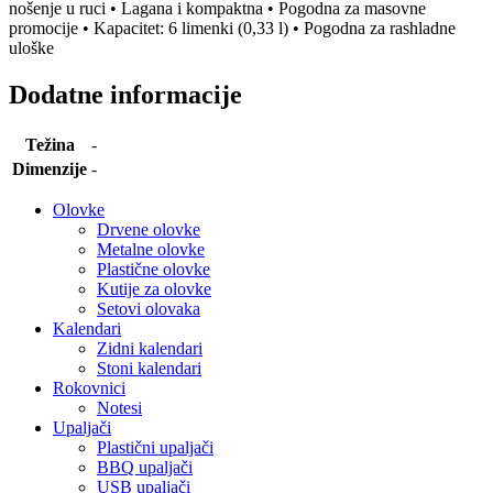
nošenje u ruci • Lagana i kompaktna • Pogodna za masovne
promocije • Kapacitet: 6 limenki (0,33 l) • Pogodna za rashladne
uloške
Dodatne informacije
Težina
-
Dimenzije
-
Olovke
Drvene olovke
Metalne olovke
Plastične olovke
Kutije za olovke
Setovi olovaka
Kalendari
Zidni kalendari
Stoni kalendari
Rokovnici
Notesi
Upaljači
Plastični upaljači
BBQ upaljači
USB upaljači