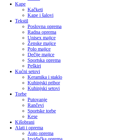
Kape
Kačketi
Kape i šalovi
Tekstil
Poslovna oprema
Radna oprema
Unisex majice
Ženske majice
Polo majice
Dečije majice
Sportska oprema
Peškiri
Kućni setovi
Keramika i staklo
Kuhinjski pribor
Kuhinjski setovi
Torbe
Putovanje
Rančevi
Sportske torbe
Kese
Kišobrani
Alati i oprema
Auto oprema
Izviđačka oprema