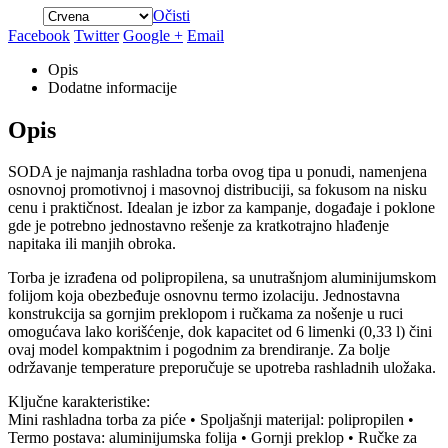
Očisti
Facebook
Twitter
Google +
Email
Opis
Dodatne informacije
Opis
SODA je najmanja rashladna torba ovog tipa u ponudi, namenjena
osnovnoj promotivnoj i masovnoj distribuciji, sa fokusom na nisku
cenu i praktičnost. Idealan je izbor za kampanje, događaje i poklone
gde je potrebno jednostavno rešenje za kratkotrajno hlađenje
napitaka ili manjih obroka.
Torba je izrađena od polipropilena, sa unutrašnjom aluminijumskom
folijom koja obezbeđuje osnovnu termo izolaciju. Jednostavna
konstrukcija sa gornjim preklopom i ručkama za nošenje u ruci
omogućava lako korišćenje, dok kapacitet od 6 limenki (0,33 l) čini
ovaj model kompaktnim i pogodnim za brendiranje. Za bolje
održavanje temperature preporučuje se upotreba rashladnih uložaka.
Ključne karakteristike:
Mini rashladna torba za piće • Spoljašnji materijal: polipropilen •
Termo postava: aluminijumska folija • Gornji preklop • Ručke za