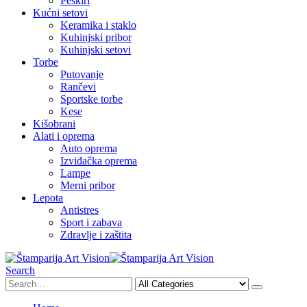
Peškiri
Kućni setovi
Keramika i staklo
Kuhinjski pribor
Kuhinjski setovi
Torbe
Putovanje
Rančevi
Sportske torbe
Kese
Kišobrani
Alati i oprema
Auto oprema
Izviđačka oprema
Lampe
Merni pribor
Lepota
Antistres
Sport i zabava
Zdravlje i zaštita
Search