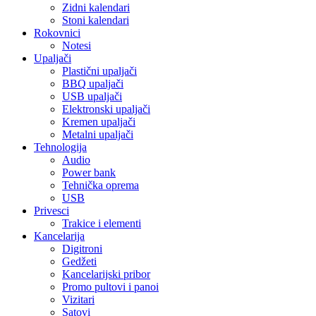
Zidni kalendari
Stoni kalendari
Rokovnici
Notesi
Upaljači
Plastični upaljači
BBQ upaljači
USB upaljači
Elektronski upaljači
Kremen upaljači
Metalni upaljači
Tehnologija
Audio
Power bank
Tehnička oprema
USB
Privesci
Trakice i elementi
Kancelarija
Digitroni
Gedžeti
Kancelarijski pribor
Promo pultovi i panoi
Vizitari
Satovi