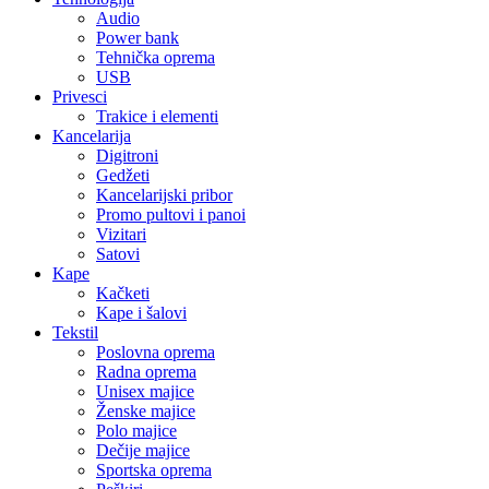
Audio
Power bank
Tehnička oprema
USB
Privesci
Trakice i elementi
Kancelarija
Digitroni
Gedžeti
Kancelarijski pribor
Promo pultovi i panoi
Vizitari
Satovi
Kape
Kačketi
Kape i šalovi
Tekstil
Poslovna oprema
Radna oprema
Unisex majice
Ženske majice
Polo majice
Dečije majice
Sportska oprema