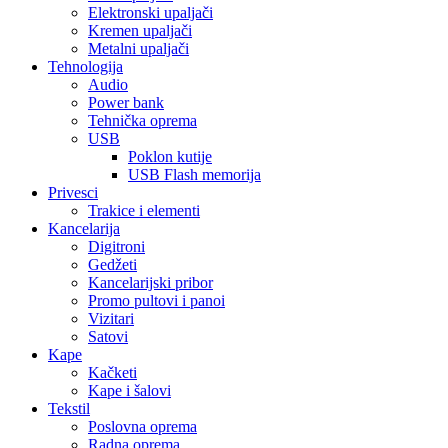
Elektronski upaljači
Kremen upaljači
Metalni upaljači
Tehnologija
Audio
Power bank
Tehnička oprema
USB
Poklon kutije
USB Flash memorija
Privesci
Trakice i elementi
Kancelarija
Digitroni
Gedžeti
Kancelarijski pribor
Promo pultovi i panoi
Vizitari
Satovi
Kape
Kačketi
Kape i šalovi
Tekstil
Poslovna oprema
Radna oprema