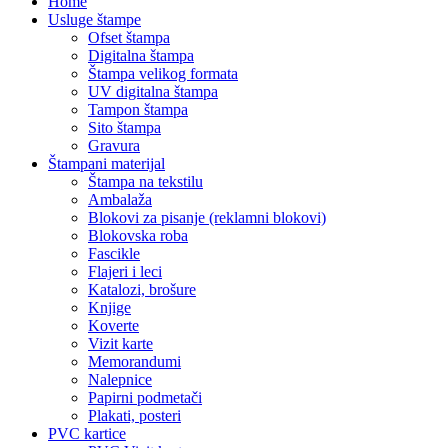
Home
Usluge štampe
Ofset štampa
Digitalna štampa
Štampa velikog formata
UV digitalna štampa
Tampon štampa
Sito štampa
Gravura
Štampani materijal
Štampa na tekstilu
Ambalaža
Blokovi za pisanje (reklamni blokovi)
Blokovska roba
Fascikle
Flajeri i leci
Katalozi, brošure
Knjige
Koverte
Vizit karte
Memorandumi
Nalepnice
Papirni podmetači
Plakati, posteri
PVC kartice