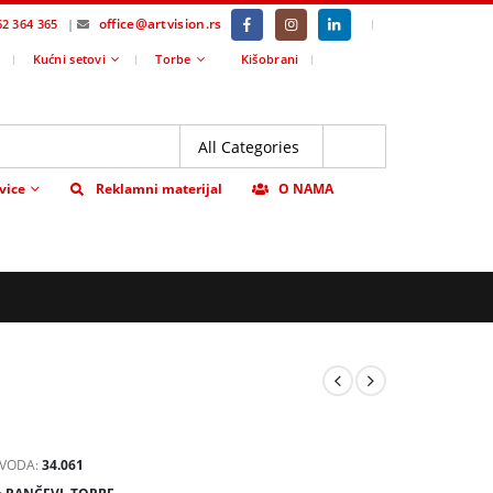
office@artvision.rs
|
62 364 365
|
Kućni setovi
Torbe
Kišobrani
vice
Reklamni materijal
O NAMA
ZVODA:
34.061