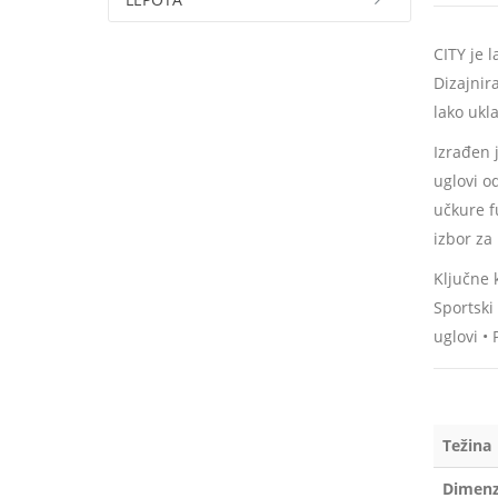
CITY je 
Dizajnir
lako ukl
Izrađen 
uglovi o
učkure f
izbor z
Ključne 
Sportski
uglovi •
Težina
Dimenz