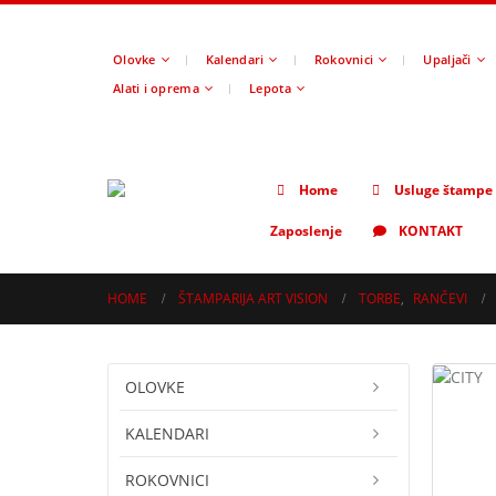
Olovke
Kalendari
Rokovnici
Upaljači
Alati i oprema
Lepota
Home
Usluge štampe
Zaposlenje
KONTAKT
HOME
ŠTAMPARIJA ART VISION
TORBE
,
RANČEVI
OLOVKE
KALENDARI
ROKOVNICI