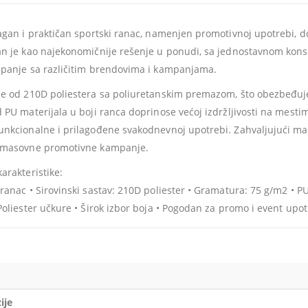
lagan i praktičan sportski ranac, namenjen promotivnoj upotrebi,
an je kao najekonomičnije rešenje u ponudi, sa jednostavnom kons
apanje sa različitim brendovima i kampanjama.
je od 210D poliestera sa poliuretanskim premazom, što obezbeđuje
d PU materijala u boji ranca doprinose većoj izdržljivosti na mest
unkcionalne i prilagođene svakodnevnoj upotrebi. Zahvaljujući malo
a masovne promotivne kampanje.
karakteristike:
 ranac • Sirovinski sastav: 210D poliester • Gramatura: 75 g/m2 • 
 Poliester učkure • Širok izbor boja • Pogodan za promo i event upo
ije