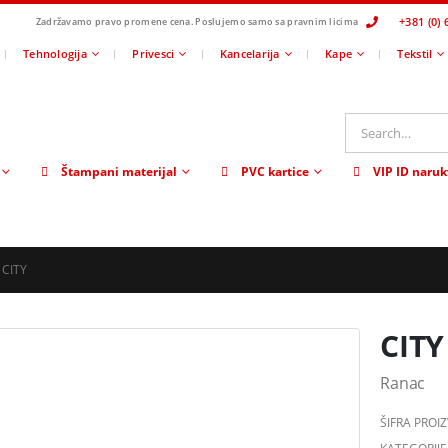
+381 (0) 
Zadržavamo pravo promene cena.
Poslujemo samo sa pravnim licima
Tehnologija
Privesci
Kancelarija
Kape
Tekstil
Štampani materijal
PVC kartice
VIP ID naruk
CITY
CITY
Ranac
ŠIFRA PROI