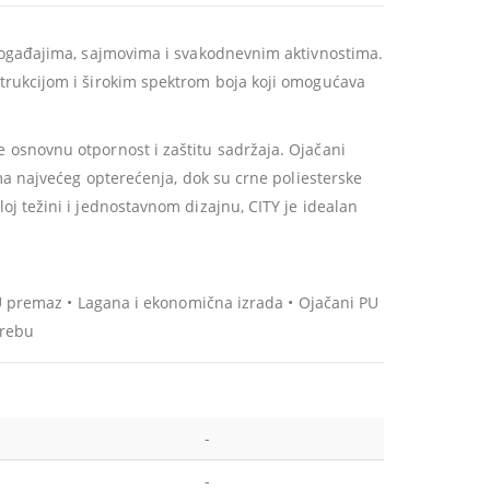
 događajima, sajmovima i svakodnevnim aktivnostima.
trukcijom i širokim spektrom boja koji omogućava
 osnovnu otpornost i zaštitu sadržaja. Ojačani
ima najvećeg opterećenja, dok su crne poliesterske
j težini i jednostavnom dizajnu, CITY je idealan
PU premaz • Lagana i ekonomična izrada • Ojačani PU
trebu
-
-