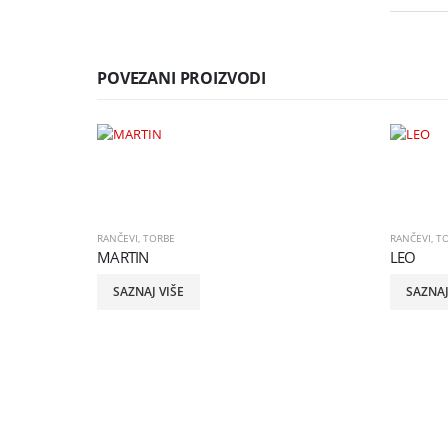
POVEZANI PROIZVODI
RANČEVI
,
TORBE
RANČEVI
,
T
MARTIN
LEO
SAZNAJ VIŠE
SAZNAJ