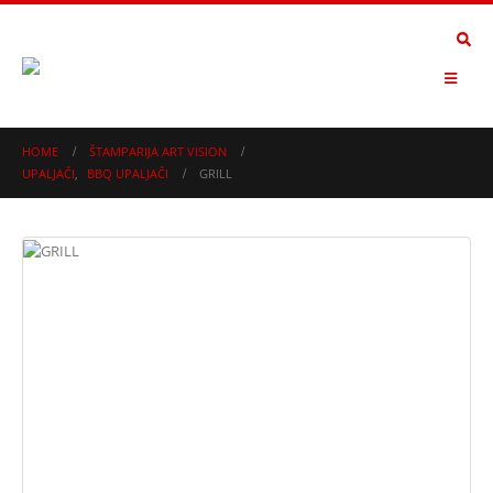
HOME
ŠTAMPARIJA ART VISION
UPALJAČI
,
BBQ UPALJAČI
GRILL