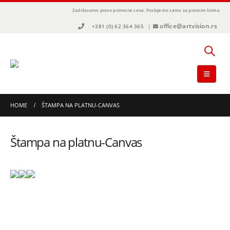
Zadržavamo pravo promene cena.
Poslujemo samo sa pravnim licima
office@artvision.rs
+381 (0) 62 364 365
|
HOME
ŠTAMPA NA PLATNU-CANVAS
Štampa na platnu-Canvas