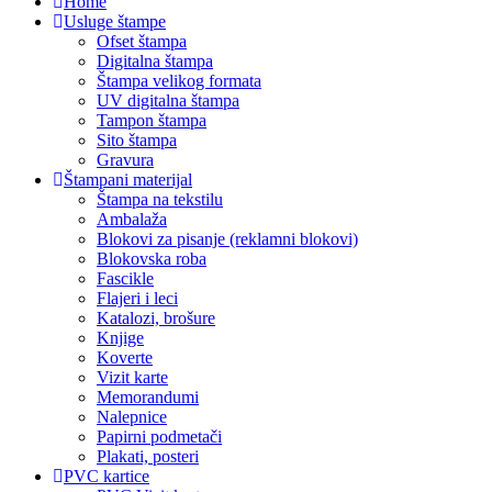
Home
Usluge štampe
Ofset štampa
Digitalna štampa
Štampa velikog formata
UV digitalna štampa
Tampon štampa
Sito štampa
Gravura
Štampani materijal
Štampa na tekstilu
Ambalaža
Blokovi za pisanje (reklamni blokovi)
Blokovska roba
Fascikle
Flajeri i leci
Katalozi, brošure
Knjige
Koverte
Vizit karte
Memorandumi
Nalepnice
Papirni podmetači
Plakati, posteri
PVC kartice