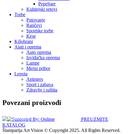
Pepeljare
Kuhinjski setovi
Torbe
Putovanje
Rančevi
Sportske torbe
Kese
Kišobrani
Alati i oprema
Auto oprema
Izviđačka oprema
Lampe
Merni pribor
Lepota
Antistres
Sport i zabava
Zdravlje i zaštita
Povezani proizvodi
PREUZMITE
KATALOG
Štamparija Art Vision © Copyright 2025. All Rights Reserved.