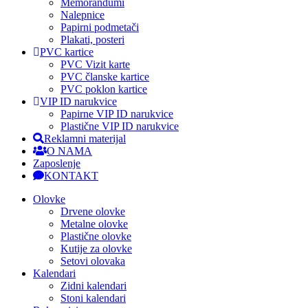
Memorandumi
Nalepnice
Papirni podmetači
Plakati, posteri
PVC kartice
PVC Vizit karte
PVC članske kartice
PVC poklon kartice
VIP ID narukvice
Papirne VIP ID narukvice
Plastične VIP ID narukvice
Reklamni materijal
O NAMA
Zaposlenje
KONTAKT
Olovke
Drvene olovke
Metalne olovke
Plastične olovke
Kutije za olovke
Setovi olovaka
Kalendari
Zidni kalendari
Stoni kalendari