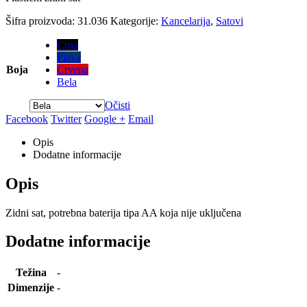
Šifra proizvoda:
31.036
Kategorije:
Kancelarija
,
Satovi
Crna
Plava
Boja
Crvena
Bela
Očisti
Facebook
Twitter
Google +
Email
Opis
Dodatne informacije
Opis
Zidni sat, potrebna baterija tipa AA koja nije uključena
Dodatne informacije
Težina
-
Dimenzije
-