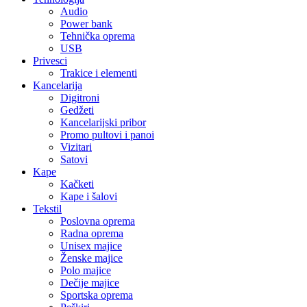
Audio
Power bank
Tehnička oprema
USB
Privesci
Trakice i elementi
Kancelarija
Digitroni
Gedžeti
Kancelarijski pribor
Promo pultovi i panoi
Vizitari
Satovi
Kape
Kačketi
Kape i šalovi
Tekstil
Poslovna oprema
Radna oprema
Unisex majice
Ženske majice
Polo majice
Dečije majice
Sportska oprema