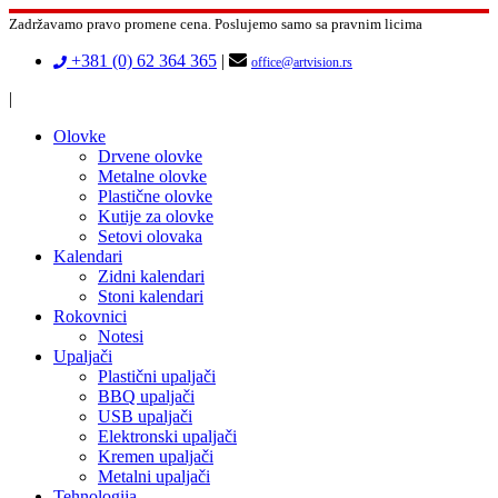
Zadržavamo pravo promene cena.
Poslujemo samo sa pravnim licima
+381 (0) 62 364 365
|
office@artvision.rs
|
Olovke
Drvene olovke
Metalne olovke
Plastične olovke
Kutije za olovke
Setovi olovaka
Kalendari
Zidni kalendari
Stoni kalendari
Rokovnici
Notesi
Upaljači
Plastični upaljači
BBQ upaljači
USB upaljači
Elektronski upaljači
Kremen upaljači
Metalni upaljači
Tehnologija