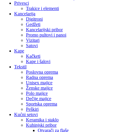
Privesci
Trakice i elementi
Kancelarija
Digitroni
Gedžeti
Kancelarijski pribor
Promo pultovi i panoi
Vizitari
Satovi
Kape
Kačketi
Kape i šalovi
Tekstil
Poslovna oprema
Radna oprema
Unisex majice
Ženske majice
Polo majice
Dečije majice
Sportska oprema
Peškiri
Kućni setovi
Keramika i staklo
Kuhinjski pribor
Otvarači za flaše