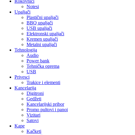
Rokovnici
Notesi
Upaljači
Plastični upaljači
BBQ upaljači
USB upaljači
Elektronski upaljači
Kremen upaljači
Metalni upaljači
Tehnologija
Audio
Power bank
Tehnička oprema
USB
Privesci
Trakice i elementi
Kancelarija
Digitroni
Gedžeti
Kancelarijski pribor
Promo pultovi i panoi
Vizitari
Satovi
Kape
Kačketi