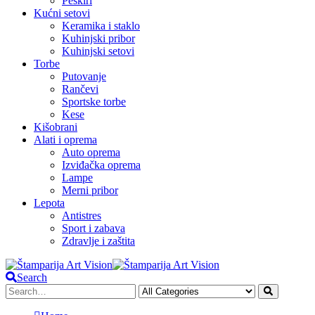
Peškiri
Kućni setovi
Keramika i staklo
Kuhinjski pribor
Kuhinjski setovi
Torbe
Putovanje
Rančevi
Sportske torbe
Kese
Kišobrani
Alati i oprema
Auto oprema
Izviđačka oprema
Lampe
Merni pribor
Lepota
Antistres
Sport i zabava
Zdravlje i zaštita
Search