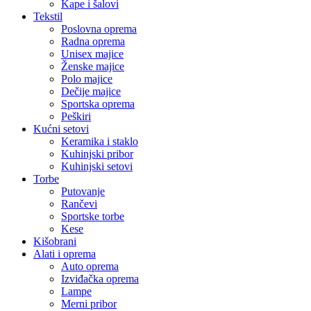
Kape i šalovi
Tekstil
Poslovna oprema
Radna oprema
Unisex majice
Ženske majice
Polo majice
Dečije majice
Sportska oprema
Peškiri
Kućni setovi
Keramika i staklo
Kuhinjski pribor
Kuhinjski setovi
Torbe
Putovanje
Rančevi
Sportske torbe
Kese
Kišobrani
Alati i oprema
Auto oprema
Izviđačka oprema
Lampe
Merni pribor