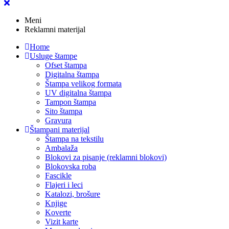
Meni
Reklamni materijal
Home
Usluge štampe
Ofset štampa
Digitalna štampa
Štampa velikog formata
UV digitalna štampa
Tampon štampa
Sito štampa
Gravura
Štampani materijal
Štampa na tekstilu
Ambalaža
Blokovi za pisanje (reklamni blokovi)
Blokovska roba
Fascikle
Flajeri i leci
Katalozi, brošure
Knjige
Koverte
Vizit karte