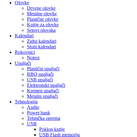
Olovke
Drvene olovke
Metalne olovke
Plastične olovke
Kutije za olovke
Setovi olovaka
Kalendari
Zidni kalendari
Stoni kalendari
Rokovnici
Notesi
Upaljači
Plastični upaljači
BBQ upaljači
USB upaljači
Elektronski upaljači
Kremen upaljači
Metalni upaljači
Tehnologija
Audio
Power bank
Tehnička oprema
USB
Poklon kutije
USB Flash memorija