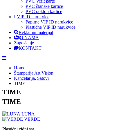
PVC Vizit karte
PVC članske kartice
PVC poklon kartice
VIP ID narukvice
Papirne VIP ID narukvice
Plastične VIP ID narukvice
Reklamni materijal
O NAMA
Zaposlenje
KONTAKT
Home
Štamparija Art Vision
Kancelarija
,
Satovi
TIME
TIME
TIME
LUNA
VERDE
Plastični zidni sat