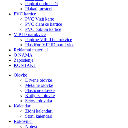
Papirni podmetači
Plakati, posteri
PVC kartice
PVC Vizit karte
PVC članske kartice
PVC poklon kartice
VIP ID narukvice
Papirne VIP ID narukvice
Plastične VIP ID narukvice
Reklamni materijal
O NAMA
Zaposlenje
KONTAKT
Olovke
Drvene olovke
Metalne olovke
Plastične olovke
Kutije za olovke
Setovi olovaka
Kalendari
Zidni kalendari
Stoni kalendari
Rokovnici
Notesi