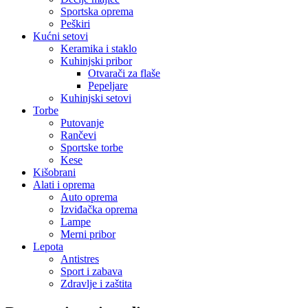
Sportska oprema
Peškiri
Kućni setovi
Keramika i staklo
Kuhinjski pribor
Otvarači za flaše
Pepeljare
Kuhinjski setovi
Torbe
Putovanje
Rančevi
Sportske torbe
Kese
Kišobrani
Alati i oprema
Auto oprema
Izviđačka oprema
Lampe
Merni pribor
Lepota
Antistres
Sport i zabava
Zdravlje i zaštita