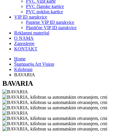
PVC Vizit karte
PVC članske kartice
PVC poklon kartice
VIP ID narukvice
Papirne VIP ID narukvice
Plastične VIP ID narukvice
Reklamni materijal
O NAMA
Zaposlenje
KONTAKT
Home
Štamparija Art Vision
Kišobrani
BAVARIA
BAVARIA