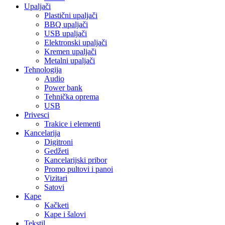
Upaljači
Plastični upaljači
BBQ upaljači
USB upaljači
Elektronski upaljači
Kremen upaljači
Metalni upaljači
Tehnologija
Audio
Power bank
Tehnička oprema
USB
Privesci
Trakice i elementi
Kancelarija
Digitroni
Gedžeti
Kancelarijski pribor
Promo pultovi i panoi
Vizitari
Satovi
Kape
Kačketi
Kape i šalovi
Tekstil