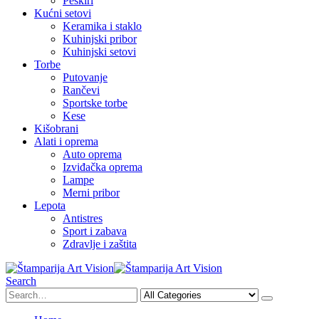
Peškiri
Kućni setovi
Keramika i staklo
Kuhinjski pribor
Kuhinjski setovi
Torbe
Putovanje
Rančevi
Sportske torbe
Kese
Kišobrani
Alati i oprema
Auto oprema
Izviđačka oprema
Lampe
Merni pribor
Lepota
Antistres
Sport i zabava
Zdravlje i zaštita
Search