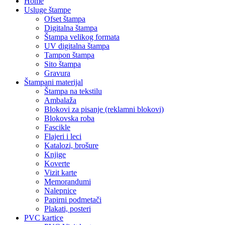
Home
Usluge štampe
Ofset štampa
Digitalna štampa
Štampa velikog formata
UV digitalna štampa
Tampon štampa
Sito štampa
Gravura
Štampani materijal
Štampa na tekstilu
Ambalaža
Blokovi za pisanje (reklamni blokovi)
Blokovska roba
Fascikle
Flajeri i leci
Katalozi, brošure
Knjige
Koverte
Vizit karte
Memorandumi
Nalepnice
Papirni podmetači
Plakati, posteri
PVC kartice