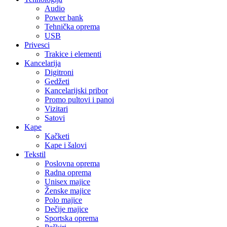
Audio
Power bank
Tehnička oprema
USB
Privesci
Trakice i elementi
Kancelarija
Digitroni
Gedžeti
Kancelarijski pribor
Promo pultovi i panoi
Vizitari
Satovi
Kape
Kačketi
Kape i šalovi
Tekstil
Poslovna oprema
Radna oprema
Unisex majice
Ženske majice
Polo majice
Dečije majice
Sportska oprema