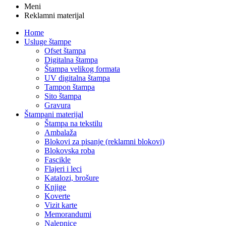
Meni
Reklamni materijal
Home
Usluge štampe
Ofset štampa
Digitalna štampa
Štampa velikog formata
UV digitalna štampa
Tampon štampa
Sito štampa
Gravura
Štampani materijal
Štampa na tekstilu
Ambalaža
Blokovi za pisanje (reklamni blokovi)
Blokovska roba
Fascikle
Flajeri i leci
Katalozi, brošure
Knjige
Koverte
Vizit karte
Memorandumi
Nalepnice