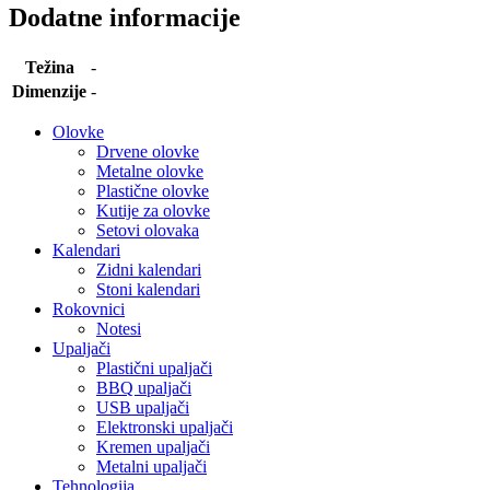
Dodatne informacije
Težina
-
Dimenzije
-
Olovke
Drvene olovke
Metalne olovke
Plastične olovke
Kutije za olovke
Setovi olovaka
Kalendari
Zidni kalendari
Stoni kalendari
Rokovnici
Notesi
Upaljači
Plastični upaljači
BBQ upaljači
USB upaljači
Elektronski upaljači
Kremen upaljači
Metalni upaljači
Tehnologija