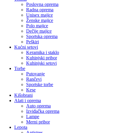
Poslovna oprema
Radna oprema
Unisex majice
Ženske majice
Polo majice
Dečije majice
Sportska oprema
Peškiri
Kućni setovi
Keramika i staklo
Kuhinjski pribor
Kuhinjski setovi
Torbe
Putovanje
Rančevi
Sportske torbe
Kese
Kišobrani
Alati i oprema
Auto oprema
Izviđačka oprema
Lampe
Merni pribor
Lepota
Antistres