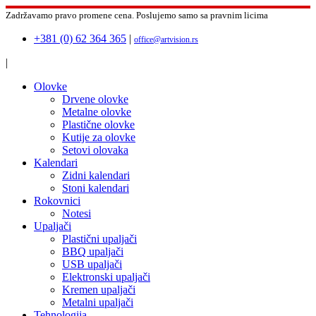
Zadržavamo pravo promene cena.
Poslujemo samo sa pravnim licima
+381 (0) 62 364 365
|
office@artvision.rs
|
Olovke
Drvene olovke
Metalne olovke
Plastične olovke
Kutije za olovke
Setovi olovaka
Kalendari
Zidni kalendari
Stoni kalendari
Rokovnici
Notesi
Upaljači
Plastični upaljači
BBQ upaljači
USB upaljači
Elektronski upaljači
Kremen upaljači
Metalni upaljači
Tehnologija