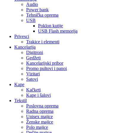
Audio
Power bank
Tehnička oprema
USB
Poklon kutije
USB Flash memorija
Privesci
Trakice i elementi
Kancelarija
Digitroni
Gedžeti
Kancelarijski pribor
Promo pultovi i panoi
Vizitari
Satovi
Kape
Kačketi
Kape i šalovi
Tekstil
Poslovna oprema
Radna oprema
Unisex majice
Ženske majice
Polo majice
Dečije majice