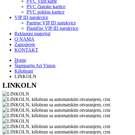
PVC Vizit karte
PVC članske kartice
PVC poklon kartice
VIP ID narukvice
Papirne VIP ID narukvice
Plastične VIP ID narukvice
Reklamni materijal
O NAMA
Zaposlenje
KONTAKT
Home
Štamparija Art Vision
Kišobrani
LINKOLN
LINKOLN