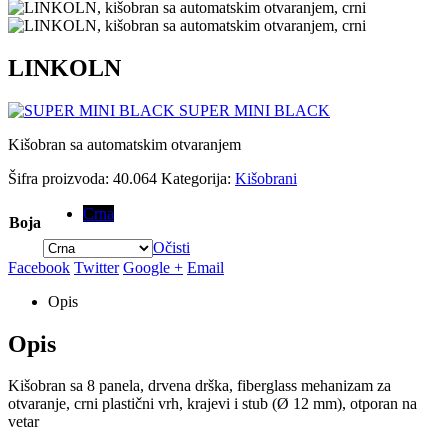
LINKOLN
SUPER MINI BLACK
Kišobran sa automatskim otvaranjem
Šifra proizvoda:
40.064
Kategorija:
Kišobrani
Crna
Boja
Očisti
Facebook
Twitter
Google +
Email
Opis
Opis
Kišobran sa 8 panela, drvena drška, fiberglass mehanizam za
otvaranje, crni plastični vrh, krajevi i stub (Ø 12 mm), otporan na
vetar