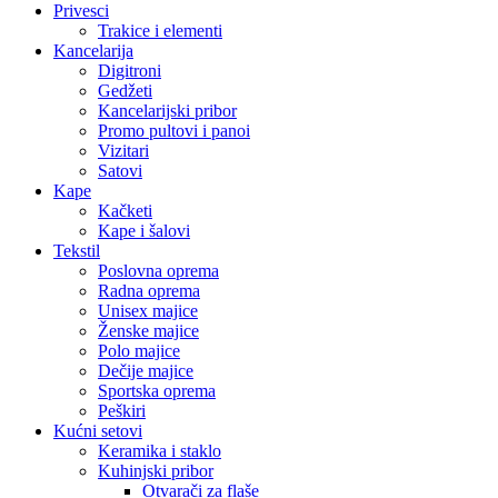
Privesci
Trakice i elementi
Kancelarija
Digitroni
Gedžeti
Kancelarijski pribor
Promo pultovi i panoi
Vizitari
Satovi
Kape
Kačketi
Kape i šalovi
Tekstil
Poslovna oprema
Radna oprema
Unisex majice
Ženske majice
Polo majice
Dečije majice
Sportska oprema
Peškiri
Kućni setovi
Keramika i staklo
Kuhinjski pribor
Otvarači za flaše