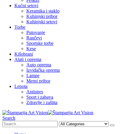
Peškiri
Kućni setovi
Keramika i staklo
Kuhinjski pribor
Kuhinjski setovi
Torbe
Putovanje
Rančevi
Sportske torbe
Kese
Kišobrani
Alati i oprema
Auto oprema
Izviđačka oprema
Lampe
Merni pribor
Lepota
Antistres
Sport i zabava
Zdravlje i zaštita
Search