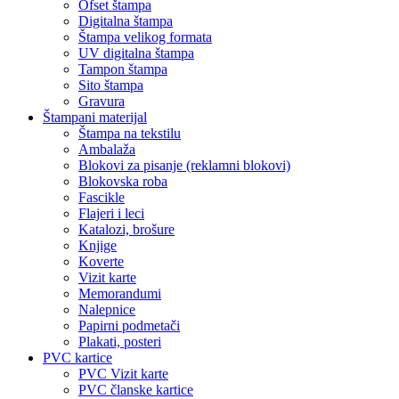
Ofset štampa
Digitalna štampa
Štampa velikog formata
UV digitalna štampa
Tampon štampa
Sito štampa
Gravura
Štampani materijal
Štampa na tekstilu
Ambalaža
Blokovi za pisanje (reklamni blokovi)
Blokovska roba
Fascikle
Flajeri i leci
Katalozi, brošure
Knjige
Koverte
Vizit karte
Memorandumi
Nalepnice
Papirni podmetači
Plakati, posteri
PVC kartice
PVC Vizit karte
PVC članske kartice