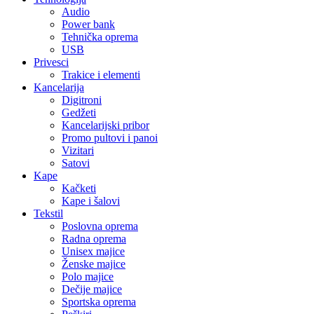
Audio
Power bank
Tehnička oprema
USB
Privesci
Trakice i elementi
Kancelarija
Digitroni
Gedžeti
Kancelarijski pribor
Promo pultovi i panoi
Vizitari
Satovi
Kape
Kačketi
Kape i šalovi
Tekstil
Poslovna oprema
Radna oprema
Unisex majice
Ženske majice
Polo majice
Dečije majice
Sportska oprema