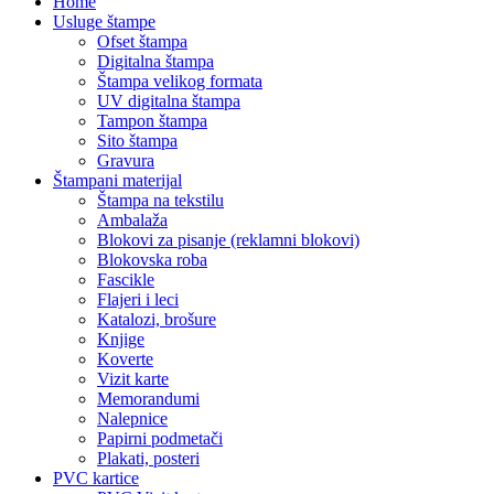
Home
Usluge štampe
Ofset štampa
Digitalna štampa
Štampa velikog formata
UV digitalna štampa
Tampon štampa
Sito štampa
Gravura
Štampani materijal
Štampa na tekstilu
Ambalaža
Blokovi za pisanje (reklamni blokovi)
Blokovska roba
Fascikle
Flajeri i leci
Katalozi, brošure
Knjige
Koverte
Vizit karte
Memorandumi
Nalepnice
Papirni podmetači
Plakati, posteri
PVC kartice