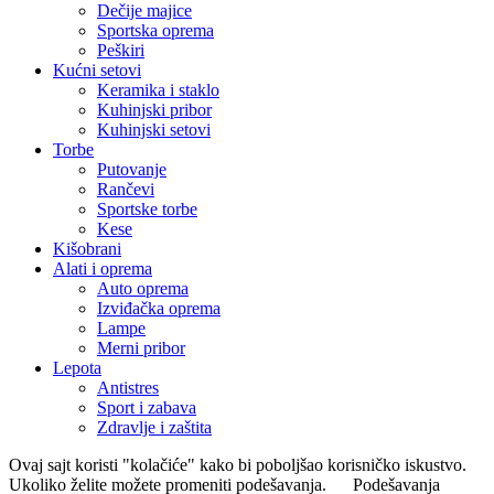
Dečije majice
Sportska oprema
Peškiri
Kućni setovi
Keramika i staklo
Kuhinjski pribor
Kuhinjski setovi
Torbe
Putovanje
Rančevi
Sportske torbe
Kese
Kišobrani
Alati i oprema
Auto oprema
Izviđačka oprema
Lampe
Merni pribor
Lepota
Antistres
Sport i zabava
Zdravlje i zaštita
Ovaj sajt koristi "kolačiće" kako bi poboljšao korisničko iskustvo.
Ukoliko želite možete promeniti podešavanja.
Podešavanja