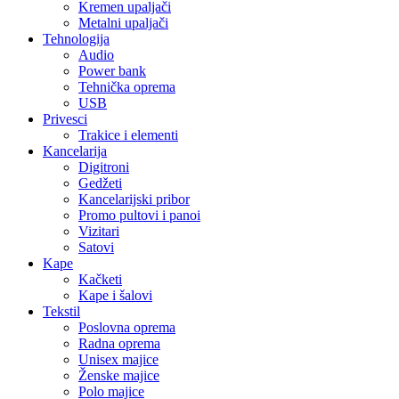
Kremen upaljači
Metalni upaljači
Tehnologija
Audio
Power bank
Tehnička oprema
USB
Privesci
Trakice i elementi
Kancelarija
Digitroni
Gedžeti
Kancelarijski pribor
Promo pultovi i panoi
Vizitari
Satovi
Kape
Kačketi
Kape i šalovi
Tekstil
Poslovna oprema
Radna oprema
Unisex majice
Ženske majice
Polo majice