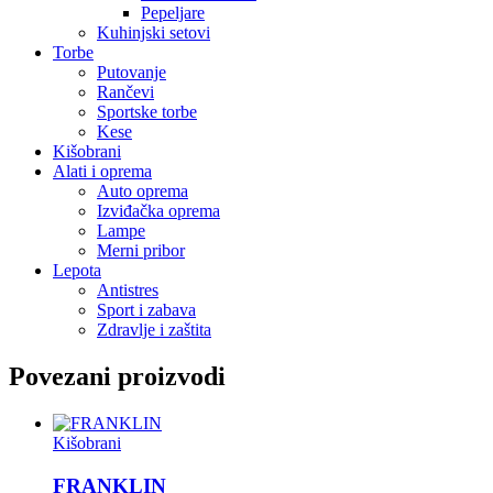
Pepeljare
Kuhinjski setovi
Torbe
Putovanje
Rančevi
Sportske torbe
Kese
Kišobrani
Alati i oprema
Auto oprema
Izviđačka oprema
Lampe
Merni pribor
Lepota
Antistres
Sport i zabava
Zdravlje i zaštita
Povezani proizvodi
Kišobrani
FRANKLIN