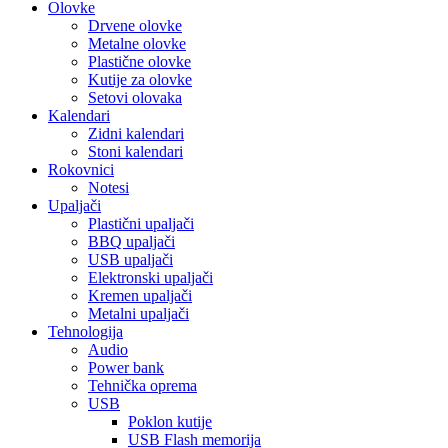
Olovke
Drvene olovke
Metalne olovke
Plastične olovke
Kutije za olovke
Setovi olovaka
Kalendari
Zidni kalendari
Stoni kalendari
Rokovnici
Notesi
Upaljači
Plastični upaljači
BBQ upaljači
USB upaljači
Elektronski upaljači
Kremen upaljači
Metalni upaljači
Tehnologija
Audio
Power bank
Tehnička oprema
USB
Poklon kutije
USB Flash memorija