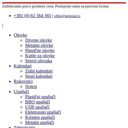
Zadržavamo pravo promene cena.
Poslujemo samo sa pravnim licima
+381 (0) 62 364 365
|
office@artvision.rs
|
Olovke
Drvene olovke
Metalne olovke
Plastične olovke
Kutije za olovke
Setovi olovaka
Kalendari
Zidni kalendari
Stoni kalendari
Rokovnici
Notesi
Upaljači
Plastični upaljači
BBQ upaljači
USB upaljači
Elektronski upaljači
Kremen upaljači
Metalni upaljači
Tehnologija