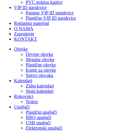
PVC poklon kartice
VIP ID narukvice
Papirne VIP ID narukvice
Plastične VIP ID narukvice
Reklamni materijal
O NAMA
Zaposlenje
KONTAKT
Olovke
Drvene olovke
Metalne olovke
Plastične olovke
Kutije za olovke
Setovi olovaka
Kalendari
Zidni kalendari
Stoni kalendari
Rokovnici
Notesi
Upaljači
Plastični upaljači
BBQ upaljači
USB upaljači
Elektronski upaljači