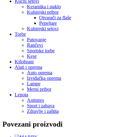
Kućni setovi
Keramika i staklo
Kuhinjski pribor
Otvarači za flaše
Pepeljare
Kuhinjski setovi
Torbe
Putovanje
Rančevi
Sportske torbe
Kese
Kišobrani
Alati i oprema
Auto oprema
Izviđačka oprema
Lampe
Merni pribor
Lepota
Antistres
Sport i zabava
Zdravlje i zaštita
Povezani proizvodi