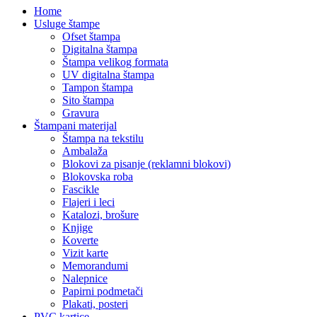
Home
Usluge štampe
Ofset štampa
Digitalna štampa
Štampa velikog formata
UV digitalna štampa
Tampon štampa
Sito štampa
Gravura
Štampani materijal
Štampa na tekstilu
Ambalaža
Blokovi za pisanje (reklamni blokovi)
Blokovska roba
Fascikle
Flajeri i leci
Katalozi, brošure
Knjige
Koverte
Vizit karte
Memorandumi
Nalepnice
Papirni podmetači
Plakati, posteri
PVC kartice