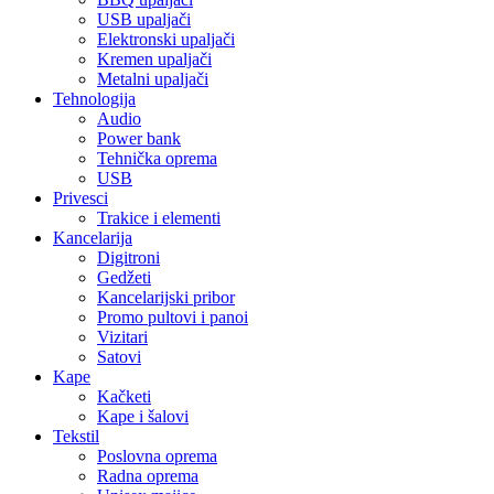
USB upaljači
Elektronski upaljači
Kremen upaljači
Metalni upaljači
Tehnologija
Audio
Power bank
Tehnička oprema
USB
Privesci
Trakice i elementi
Kancelarija
Digitroni
Gedžeti
Kancelarijski pribor
Promo pultovi i panoi
Vizitari
Satovi
Kape
Kačketi
Kape i šalovi
Tekstil
Poslovna oprema
Radna oprema