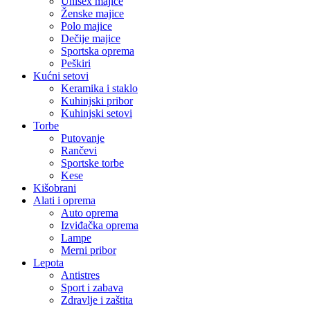
Unisex majice
Ženske majice
Polo majice
Dečije majice
Sportska oprema
Peškiri
Kućni setovi
Keramika i staklo
Kuhinjski pribor
Kuhinjski setovi
Torbe
Putovanje
Rančevi
Sportske torbe
Kese
Kišobrani
Alati i oprema
Auto oprema
Izviđačka oprema
Lampe
Merni pribor
Lepota
Antistres
Sport i zabava
Zdravlje i zaštita