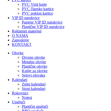
PVC Vizit karte
PVC članske kartice
PVC poklon kartice
VIP ID narukvice
Papirne VIP ID narukvice
Plastične VIP ID narukvice
Reklamni materijal
O NAMA
Zaposlenje
KONTAKT
Olovke
Drvene olovke
Metalne olovke
Plastične olovke
Kutije za olovke
Setovi olovaka
Kalendari
Zidni kalendari
Stoni kalendari
Rokovnici
Notesi
Upaljači
Plastični upaljači
BBQ upaljači