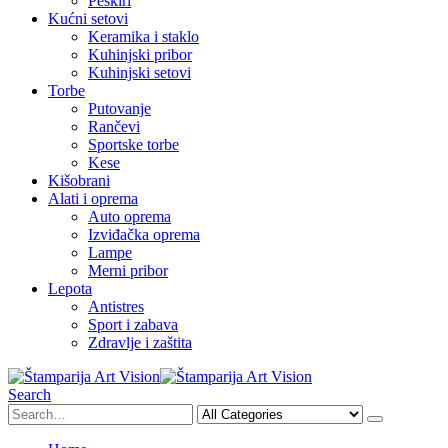
Peškiri
Kućni setovi
Keramika i staklo
Kuhinjski pribor
Kuhinjski setovi
Torbe
Putovanje
Rančevi
Sportske torbe
Kese
Kišobrani
Alati i oprema
Auto oprema
Izviđačka oprema
Lampe
Merni pribor
Lepota
Antistres
Sport i zabava
Zdravlje i zaštita
Search