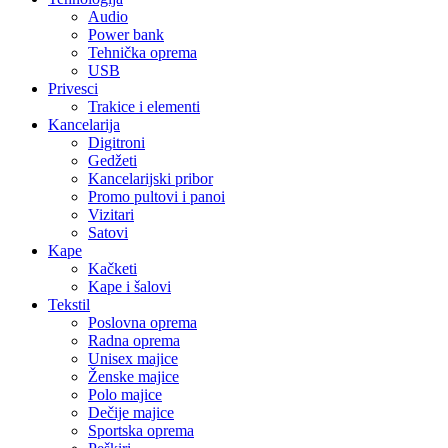
Audio
Power bank
Tehnička oprema
USB
Privesci
Trakice i elementi
Kancelarija
Digitroni
Gedžeti
Kancelarijski pribor
Promo pultovi i panoi
Vizitari
Satovi
Kape
Kačketi
Kape i šalovi
Tekstil
Poslovna oprema
Radna oprema
Unisex majice
Ženske majice
Polo majice
Dečije majice
Sportska oprema