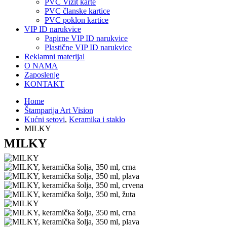
PVC Vizit karte
PVC članske kartice
PVC poklon kartice
VIP ID narukvice
Papirne VIP ID narukvice
Plastične VIP ID narukvice
Reklamni materijal
O NAMA
Zaposlenje
KONTAKT
Home
Štamparija Art Vision
Kućni setovi
,
Keramika i staklo
MILKY
MILKY