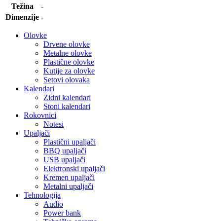
Težina
-
Dimenzije
-
Olovke
Drvene olovke
Metalne olovke
Plastične olovke
Kutije za olovke
Setovi olovaka
Kalendari
Zidni kalendari
Stoni kalendari
Rokovnici
Notesi
Upaljači
Plastični upaljači
BBQ upaljači
USB upaljači
Elektronski upaljači
Kremen upaljači
Metalni upaljači
Tehnologija
Audio
Power bank