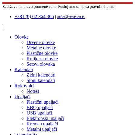
Zadržavamo pravo promene cena.
Poslujemo samo sa pravnim licima
+381 (0) 62 364 365
|
office@artvision.rs
|
Olovke
Drvene olovke
Metalne olovke
Plastične olovke
Kutije za olovke
Setovi olovaka
Kalendari
Zidni kalendari
Stoni kalendari
Rokovnici
Notesi
Upaljači
Plastični upaljači
BBQ upaljači
USB upaljači
Elektronski upaljači
Kremen upaljači
Metalni upaljači
Tehnologija