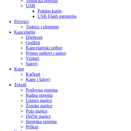
Tehnička oprema
USB
Poklon kutije
USB Flash memorija
Privesci
Trakice i elementi
Kancelarija
Digitroni
Gedžeti
Kancelarijski pribor
Promo pultovi i panoi
Vizitari
Satovi
Kape
Kačketi
Kape i šalovi
Tekstil
Poslovna oprema
Radna oprema
Unisex majice
Ženske majice
Polo majice
Dečije majice
Sportska oprema
Peškiri