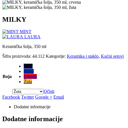
MILKY
MINT
LAURA
Keramička šolja, 350 ml
Šifra proizvoda:
44.112
Kategorije:
Keramika i staklo
,
Kućni setovi
Crna
Plava
Boja
Crvena
Žuta
Očisti
Facebook
Twitter
Google +
Email
Dodatne informacije
Dodatne informacije