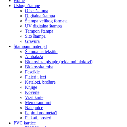
Home
Usluge štampe
Ofset štampa
Digitalna štampa
Štampa velikog formata
UV digitalna štampa
Tampon štampa
Sito štampa
Gravura
Štampani materijal
Štampa na tekstilu
Ambalaža
Blokovi za pisanje (reklamni blokovi)
Blokovska roba
Fascikle
Flajeri i leci
Katalozi, brošure
Knjige
Koverte
Vizit karte
Memorandumi
Nalepnice
Papirni podmetači
Plakati, posteri
PVC kartice