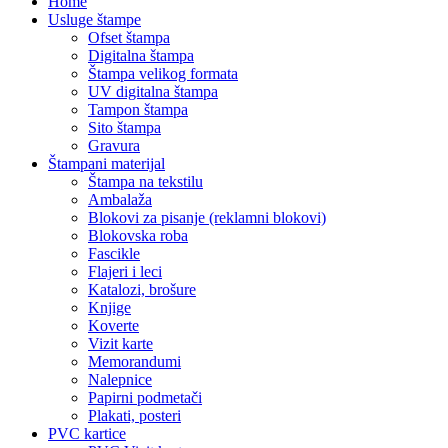
Home
Usluge štampe
Ofset štampa
Digitalna štampa
Štampa velikog formata
UV digitalna štampa
Tampon štampa
Sito štampa
Gravura
Štampani materijal
Štampa na tekstilu
Ambalaža
Blokovi za pisanje (reklamni blokovi)
Blokovska roba
Fascikle
Flajeri i leci
Katalozi, brošure
Knjige
Koverte
Vizit karte
Memorandumi
Nalepnice
Papirni podmetači
Plakati, posteri
PVC kartice