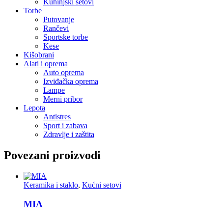
Kuhinjski setovi
Torbe
Putovanje
Rančevi
Sportske torbe
Kese
Kišobrani
Alati i oprema
Auto oprema
Izviđačka oprema
Lampe
Merni pribor
Lepota
Antistres
Sport i zabava
Zdravlje i zaštita
Povezani proizvodi
Keramika i staklo
,
Kućni setovi
MIA