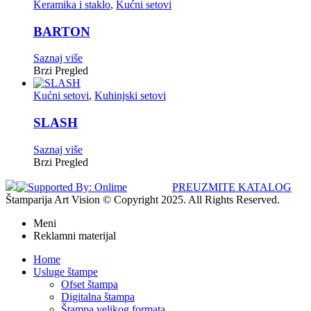
Keramika i staklo
,
Kućni setovi
BARTON
Saznaj više
Brzi Pregled
Kućni setovi
,
Kuhinjski setovi
SLASH
Saznaj više
Brzi Pregled
PREUZMITE KATALOG
Štamparija Art Vision © Copyright 2025. All Rights Reserved.
Meni
Reklamni materijal
Home
Usluge štampe
Ofset štampa
Digitalna štampa
Štampa velikog formata