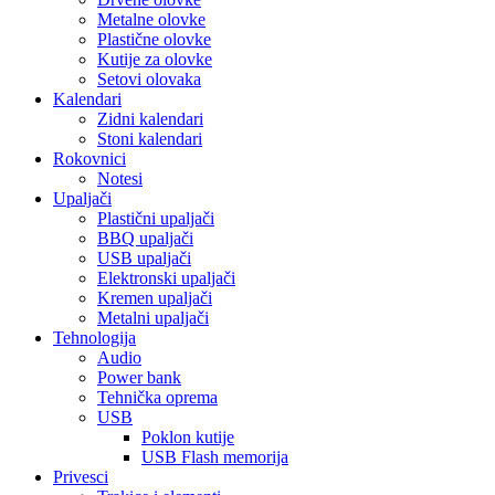
Metalne olovke
Plastične olovke
Kutije za olovke
Setovi olovaka
Kalendari
Zidni kalendari
Stoni kalendari
Rokovnici
Notesi
Upaljači
Plastični upaljači
BBQ upaljači
USB upaljači
Elektronski upaljači
Kremen upaljači
Metalni upaljači
Tehnologija
Audio
Power bank
Tehnička oprema
USB
Poklon kutije
USB Flash memorija
Privesci