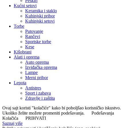
Peškiri
Kućni setovi
Keramika i staklo
Kuhinjski pribor
Kuhinjski setovi
Torbe
Putovanje
Rančevi
Sportske torbe
Kese
Kišobrani
Alati i oprema
Auto oprema
Izviđačka oprema
Lampe
Merni pribor
Lepota
Antistres
Sport i zabava
Zdravlje i zaštita
Ovaj sajt koristi "kolačiće" kako bi poboljšao korisničko iskustvo.
Ukoliko želite možete promeniti podešavanja.
Podešavanja
Kolačića
PRIHVATI
Saznaj više