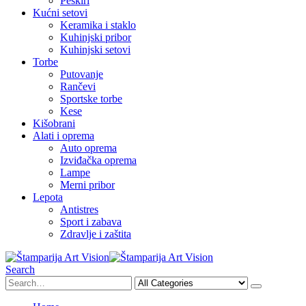
Peškiri
Kućni setovi
Keramika i staklo
Kuhinjski pribor
Kuhinjski setovi
Torbe
Putovanje
Rančevi
Sportske torbe
Kese
Kišobrani
Alati i oprema
Auto oprema
Izviđačka oprema
Lampe
Merni pribor
Lepota
Antistres
Sport i zabava
Zdravlje i zaštita
Search