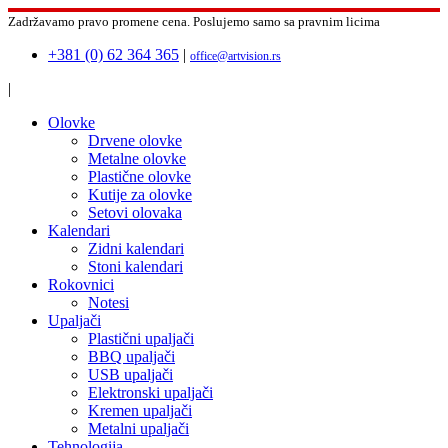
Zadržavamo pravo promene cena.
Poslujemo samo sa pravnim licima
+381 (0) 62 364 365
|
office@artvision.rs
|
Olovke
Drvene olovke
Metalne olovke
Plastične olovke
Kutije za olovke
Setovi olovaka
Kalendari
Zidni kalendari
Stoni kalendari
Rokovnici
Notesi
Upaljači
Plastični upaljači
BBQ upaljači
USB upaljači
Elektronski upaljači
Kremen upaljači
Metalni upaljači
Tehnologija