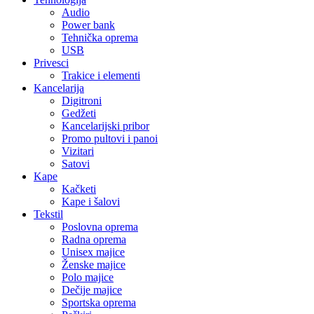
Audio
Power bank
Tehnička oprema
USB
Privesci
Trakice i elementi
Kancelarija
Digitroni
Gedžeti
Kancelarijski pribor
Promo pultovi i panoi
Vizitari
Satovi
Kape
Kačketi
Kape i šalovi
Tekstil
Poslovna oprema
Radna oprema
Unisex majice
Ženske majice
Polo majice
Dečije majice
Sportska oprema