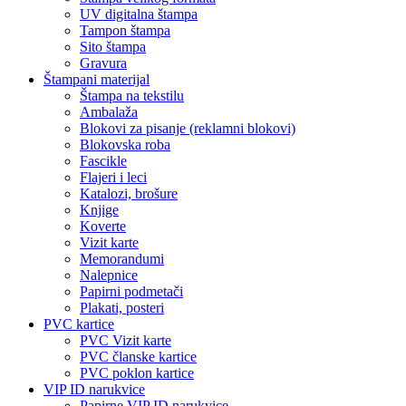
UV digitalna štampa
Tampon štampa
Sito štampa
Gravura
Štampani materijal
Štampa na tekstilu
Ambalaža
Blokovi za pisanje (reklamni blokovi)
Blokovska roba
Fascikle
Flajeri i leci
Katalozi, brošure
Knjige
Koverte
Vizit karte
Memorandumi
Nalepnice
Papirni podmetači
Plakati, posteri
PVC kartice
PVC Vizit karte
PVC članske kartice
PVC poklon kartice
VIP ID narukvice
Papirne VIP ID narukvice