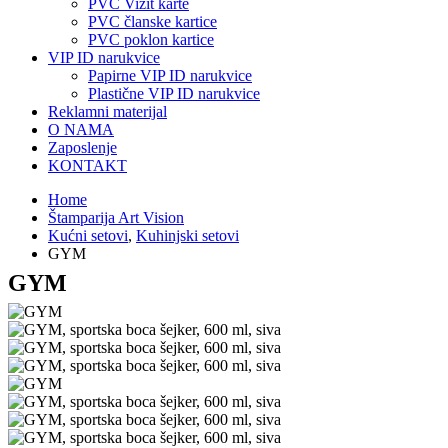
PVC Vizit karte
PVC članske kartice
PVC poklon kartice
VIP ID narukvice
Papirne VIP ID narukvice
Plastične VIP ID narukvice
Reklamni materijal
O NAMA
Zaposlenje
KONTAKT
Home
Štamparija Art Vision
Kućni setovi
,
Kuhinjski setovi
GYM
GYM