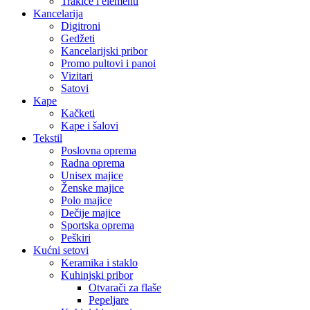
Trakice i elementi
Kancelarija
Digitroni
Gedžeti
Kancelarijski pribor
Promo pultovi i panoi
Vizitari
Satovi
Kape
Kačketi
Kape i šalovi
Tekstil
Poslovna oprema
Radna oprema
Unisex majice
Ženske majice
Polo majice
Dečije majice
Sportska oprema
Peškiri
Kućni setovi
Keramika i staklo
Kuhinjski pribor
Otvarači za flaše
Pepeljare