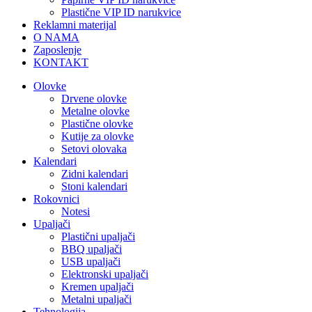
Plastične VIP ID narukvice
Reklamni materijal
O NAMA
Zaposlenje
KONTAKT
Olovke
Drvene olovke
Metalne olovke
Plastične olovke
Kutije za olovke
Setovi olovaka
Kalendari
Zidni kalendari
Stoni kalendari
Rokovnici
Notesi
Upaljači
Plastični upaljači
BBQ upaljači
USB upaljači
Elektronski upaljači
Kremen upaljači
Metalni upaljači
Tehnologija