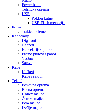
Audio
Power bank
Tehnička oprema
USB
Poklon kutije
USB Flash memorija
Privesci
Trakice i elementi
Kancelarija
Digitroni
Gedžeti
Kancelarijski pribor
Promo pultovi i panoi
Vizitari
Satovi
Kape
Kačketi
Kape i šalovi
Tekstil
Poslovna oprema
Radna oprema
Unisex majice
Ženske majice
Polo majice
Dečije majice