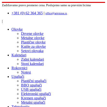
Zadržavamo pravo promene cena.
Poslujemo samo sa pravnim licima
+381 (0) 62 364 365
|
office@artvision.rs
|
Olovke
Drvene olovke
Metalne olovke
Plastične olovke
Kutije za olovke
Setovi olovaka
Kalendari
Zidni kalendari
Stoni kalendari
Rokovnici
Notesi
Upaljači
Plastični upaljači
BBQ upaljači
USB upaljači
Elektronski upaljači
Kremen upaljači
Metalni upaljači
Tehnologija