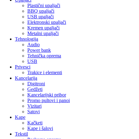
Plastični upaljači
BBQ upaljači
USB upaljači
Elektronski upaljači
Kremen upaljači
Metalni upaljači
Tehnologija
Audio
Power bank
Tehnička oprema
USB
Privesci
Trakice i elementi
Kancelarija
Digitroni
Gedžeti
Kancelarijski pribor
Promo pultovi i panoi
Vizitari
Satovi
Kape
Kačketi
Kape i šalovi
Tekstil