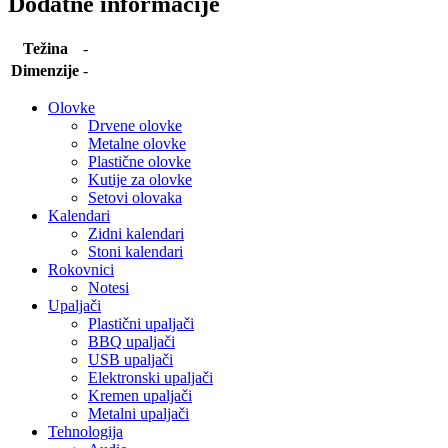
Dodatne informacije
Težina
-
Dimenzije
-
Olovke
Drvene olovke
Metalne olovke
Plastične olovke
Kutije za olovke
Setovi olovaka
Kalendari
Zidni kalendari
Stoni kalendari
Rokovnici
Notesi
Upaljači
Plastični upaljači
BBQ upaljači
USB upaljači
Elektronski upaljači
Kremen upaljači
Metalni upaljači
Tehnologija