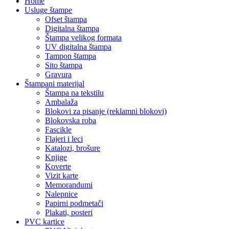
Home
Usluge štampe
Ofset štampa
Digitalna štampa
Štampa velikog formata
UV digitalna štampa
Tampon štampa
Sito štampa
Gravura
Štampani materijal
Štampa na tekstilu
Ambalaža
Blokovi za pisanje (reklamni blokovi)
Blokovska roba
Fascikle
Flajeri i leci
Katalozi, brošure
Knjige
Koverte
Vizit karte
Memorandumi
Nalepnice
Papirni podmetači
Plakati, posteri
PVC kartice