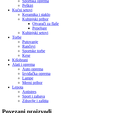
Sportska oprema
Peškiri
Kućni setovi
Keramika i staklo
Kuhinjski pribor
Otvarači za flaše
Pepeljare
Kuhinjski setovi
Torbe
Putovanje
Rančevi
Sportske torbe
Kese
Kišobrani
Alati i oprema
Auto oprema
Izviđačka oprema
Lampe
Merni pribor
Lepota
Antistres
Sport i zabava
Zdravlje i zaštita
Povezani proizvodi