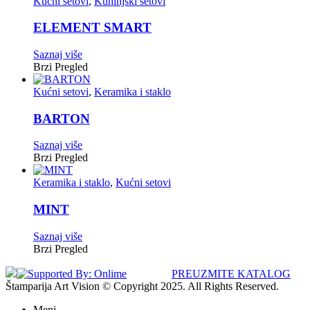
Kućni setovi
,
Kuhinjski setovi
ELEMENT SMART
Saznaj više
Brzi Pregled
Kućni setovi
,
Keramika i staklo
BARTON
Saznaj više
Brzi Pregled
Keramika i staklo
,
Kućni setovi
MINT
Saznaj više
Brzi Pregled
PREUZMITE KATALOG
Štamparija Art Vision © Copyright 2025. All Rights Reserved.
Meni