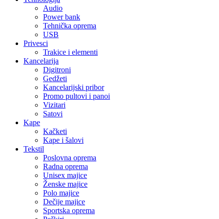
Audio
Power bank
Tehnička oprema
USB
Privesci
Trakice i elementi
Kancelarija
Digitroni
Gedžeti
Kancelarijski pribor
Promo pultovi i panoi
Vizitari
Satovi
Kape
Kačketi
Kape i šalovi
Tekstil
Poslovna oprema
Radna oprema
Unisex majice
Ženske majice
Polo majice
Dečije majice
Sportska oprema