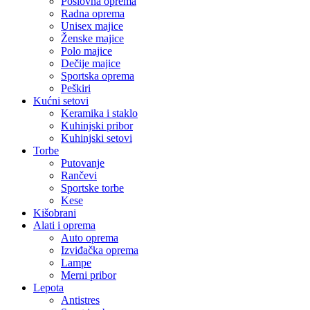
Poslovna oprema
Radna oprema
Unisex majice
Ženske majice
Polo majice
Dečije majice
Sportska oprema
Peškiri
Kućni setovi
Keramika i staklo
Kuhinjski pribor
Kuhinjski setovi
Torbe
Putovanje
Rančevi
Sportske torbe
Kese
Kišobrani
Alati i oprema
Auto oprema
Izviđačka oprema
Lampe
Merni pribor
Lepota
Antistres