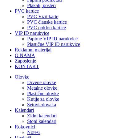
Plakati, posteri
PVC kartice
PVC Vizit karte
PVC članske kartice
PVC poklon kartice
VIP ID narukvice
Papirne VIP ID narukvice
Plastične VIP ID narukvice
Reklamni materijal
O NAMA
Zaposlenje
KONTAKT
Olovke
Drvene olovke
Metalne olovke
Plastične olovke
Kutije za olovke
Setovi olovaka
Kalendari
Zidni kalendari
Stoni kalendari
Rokovnici
Notesi
Upaljači