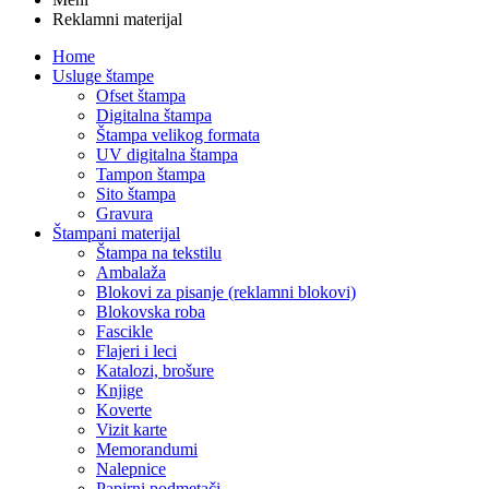
Reklamni materijal
Home
Usluge štampe
Ofset štampa
Digitalna štampa
Štampa velikog formata
UV digitalna štampa
Tampon štampa
Sito štampa
Gravura
Štampani materijal
Štampa na tekstilu
Ambalaža
Blokovi za pisanje (reklamni blokovi)
Blokovska roba
Fascikle
Flajeri i leci
Katalozi, brošure
Knjige
Koverte
Vizit karte
Memorandumi
Nalepnice
Papirni podmetači