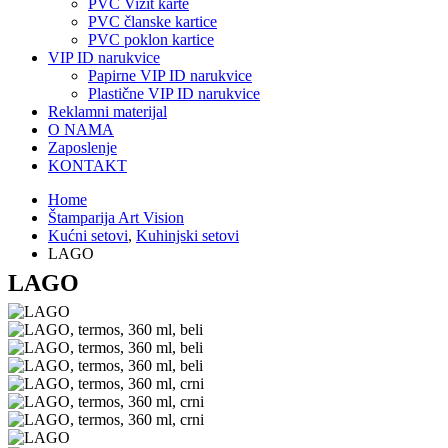
PVC Vizit karte
PVC članske kartice
PVC poklon kartice
VIP ID narukvice
Papirne VIP ID narukvice
Plastične VIP ID narukvice
Reklamni materijal
O NAMA
Zaposlenje
KONTAKT
Home
Štamparija Art Vision
Kućni setovi
,
Kuhinjski setovi
LAGO
LAGO