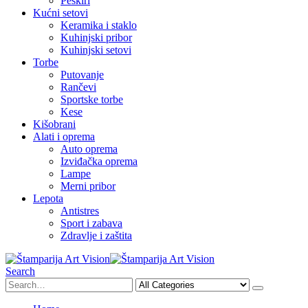
Peškiri
Kućni setovi
Keramika i staklo
Kuhinjski pribor
Kuhinjski setovi
Torbe
Putovanje
Rančevi
Sportske torbe
Kese
Kišobrani
Alati i oprema
Auto oprema
Izviđačka oprema
Lampe
Merni pribor
Lepota
Antistres
Sport i zabava
Zdravlje i zaštita
Search