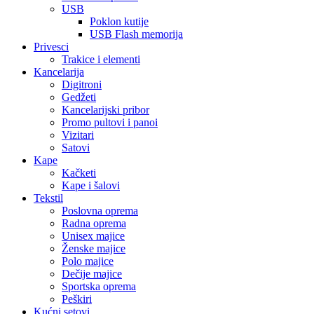
USB
Poklon kutije
USB Flash memorija
Privesci
Trakice i elementi
Kancelarija
Digitroni
Gedžeti
Kancelarijski pribor
Promo pultovi i panoi
Vizitari
Satovi
Kape
Kačketi
Kape i šalovi
Tekstil
Poslovna oprema
Radna oprema
Unisex majice
Ženske majice
Polo majice
Dečije majice
Sportska oprema
Peškiri
Kućni setovi