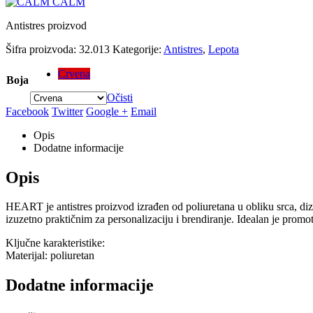
CALM
Antistres proizvod
Šifra proizvoda:
32.013
Kategorije:
Antistres
,
Lepota
Crvena
Boja
Očisti
Facebook
Twitter
Google +
Email
Opis
Dodatne informacije
Opis
HEART je antistres proizvod izrađen od poliuretana u obliku srca, diz
izuzetno praktičnim za personalizaciju i brendiranje. Idealan je promot
Ključne karakteristike:
Materijal: poliuretan
Dodatne informacije