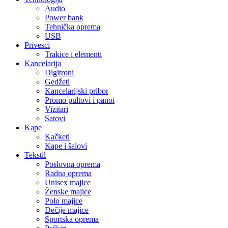
Audio
Power bank
Tehnička oprema
USB
Privesci
Trakice i elementi
Kancelarija
Digitroni
Gedžeti
Kancelarijski pribor
Promo pultovi i panoi
Vizitari
Satovi
Kape
Kačketi
Kape i šalovi
Tekstil
Poslovna oprema
Radna oprema
Unisex majice
Ženske majice
Polo majice
Dečije majice
Sportska oprema