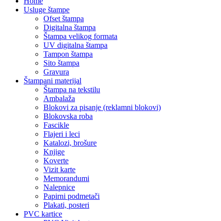
Home
Usluge štampe
Ofset štampa
Digitalna štampa
Štampa velikog formata
UV digitalna štampa
Tampon štampa
Sito štampa
Gravura
Štampani materijal
Štampa na tekstilu
Ambalaža
Blokovi za pisanje (reklamni blokovi)
Blokovska roba
Fascikle
Flajeri i leci
Katalozi, brošure
Knjige
Koverte
Vizit karte
Memorandumi
Nalepnice
Papirni podmetači
Plakati, posteri
PVC kartice