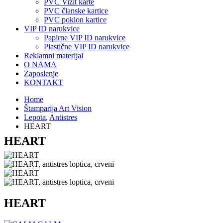
PVC Vizit karte
PVC članske kartice
PVC poklon kartice
VIP ID narukvice
Papirne VIP ID narukvice
Plastične VIP ID narukvice
Reklamni materijal
O NAMA
Zaposlenje
KONTAKT
Home
Štamparija Art Vision
Lepota
,
Antistres
HEART
HEART
HEART