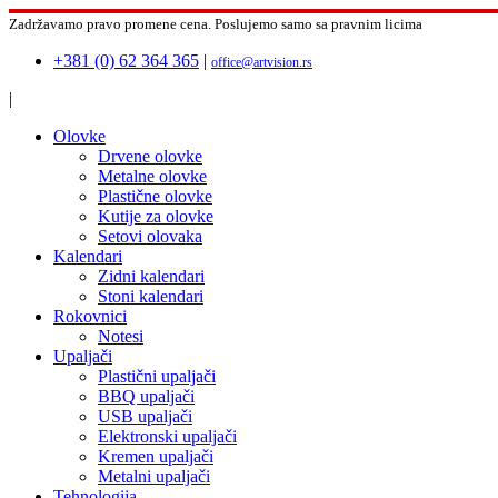
Zadržavamo pravo promene cena.
Poslujemo samo sa pravnim licima
+381 (0) 62 364 365
|
office@artvision.rs
|
Olovke
Drvene olovke
Metalne olovke
Plastične olovke
Kutije za olovke
Setovi olovaka
Kalendari
Zidni kalendari
Stoni kalendari
Rokovnici
Notesi
Upaljači
Plastični upaljači
BBQ upaljači
USB upaljači
Elektronski upaljači
Kremen upaljači
Metalni upaljači
Tehnologija