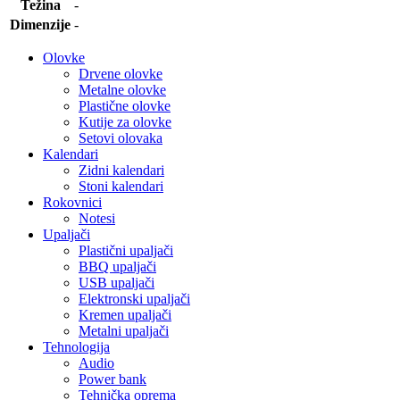
Težina
-
Dimenzije
-
Olovke
Drvene olovke
Metalne olovke
Plastične olovke
Kutije za olovke
Setovi olovaka
Kalendari
Zidni kalendari
Stoni kalendari
Rokovnici
Notesi
Upaljači
Plastični upaljači
BBQ upaljači
USB upaljači
Elektronski upaljači
Kremen upaljači
Metalni upaljači
Tehnologija
Audio
Power bank
Tehnička oprema