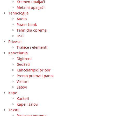
Kremen upaljači
Metalni upaljači
Tehnologija
Audio
Power bank
Tehnička oprema
USB
Privesci
Trakice i elementi
Kancelarija
Digitroni
Gedžeti
Kancelarijski pribor
Promo pultovi i panoi
Vizitari
Satovi
Kape
Kačketi
Kape i šalovi
Tekstil
Poslovna oprema