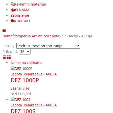
Reklamni materijal
O NAMA
Zaposlenje
KONTAKT
Home
Štamparija Art Vision
Lepota
Relaksacija - AKCIJA
Sort By:
Prikazati:
Nema na zalihama
Lepota
,
Relaksacija - AKCIJA
DEZ 1000P
Saznaj više
Brzi Pregled
Lepota
,
Relaksacija - AKCIJA
DEZ 100S