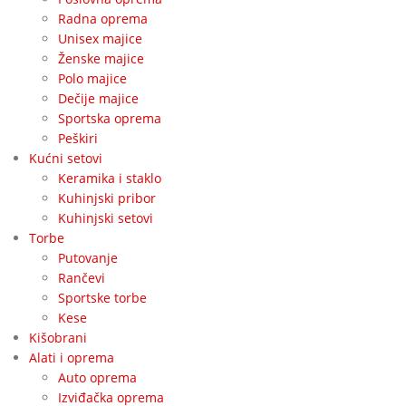
Radna oprema
Unisex majice
Ženske majice
Polo majice
Dečije majice
Sportska oprema
Peškiri
Kućni setovi
Keramika i staklo
Kuhinjski pribor
Kuhinjski setovi
Torbe
Putovanje
Rančevi
Sportske torbe
Kese
Kišobrani
Alati i oprema
Auto oprema
Izviđačka oprema