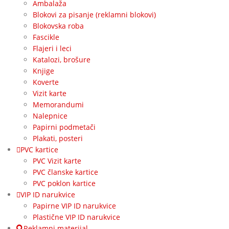
Ambalaža
Blokovi za pisanje (reklamni blokovi)
Blokovska roba
Fascikle
Flajeri i leci
Katalozi, brošure
Knjige
Koverte
Vizit karte
Memorandumi
Nalepnice
Papirni podmetači
Plakati, posteri
PVC kartice
PVC Vizit karte
PVC članske kartice
PVC poklon kartice
VIP ID narukvice
Papirne VIP ID narukvice
Plastične VIP ID narukvice
Reklamni materijal