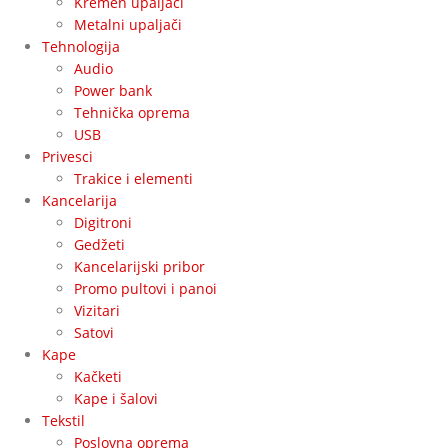
Kremen upaljači
Metalni upaljači
Tehnologija
Audio
Power bank
Tehnička oprema
USB
Privesci
Trakice i elementi
Kancelarija
Digitroni
Gedžeti
Kancelarijski pribor
Promo pultovi i panoi
Vizitari
Satovi
Kape
Kačketi
Kape i šalovi
Tekstil
Poslovna oprema