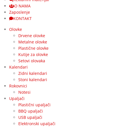
O NAMA
Zaposlenje
KONTAKT
Olovke
Drvene olovke
Metalne olovke
Plastične olovke
Kutije za olovke
Setovi olovaka
Kalendari
Zidni kalendari
Stoni kalendari
Rokovnici
Notesi
Upaljači
Plastični upaljači
BBQ upaljači
USB upaljači
Elektronski upaljači