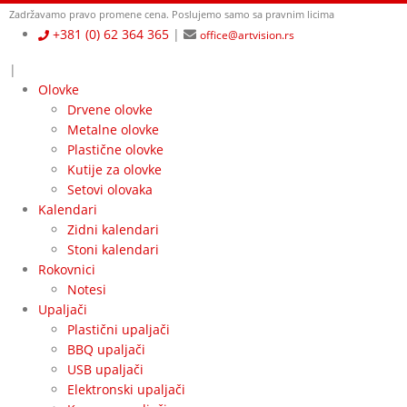
Zadržavamo pravo promene cena.
Poslujemo samo sa pravnim licima
+381 (0) 62 364 365
|
office@artvision.rs
|
Olovke
Drvene olovke
Metalne olovke
Plastične olovke
Kutije za olovke
Setovi olovaka
Kalendari
Zidni kalendari
Stoni kalendari
Rokovnici
Notesi
Upaljači
Plastični upaljači
BBQ upaljači
USB upaljači
Elektronski upaljači