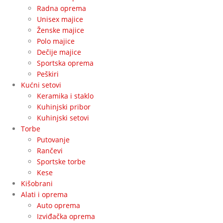
Radna oprema
Unisex majice
Ženske majice
Polo majice
Dečije majice
Sportska oprema
Peškiri
Kućni setovi
Keramika i staklo
Kuhinjski pribor
Kuhinjski setovi
Torbe
Putovanje
Rančevi
Sportske torbe
Kese
Kišobrani
Alati i oprema
Auto oprema
Izviđačka oprema