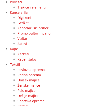
Privesci
Trakice i elementi
Kancelarija
Digitroni
Gedžeti
Kancelarijski pribor
Promo pultovi i panoi
Vizitari
Satovi
Kape
Kačketi
Kape i šalovi
Tekstil
Poslovna oprema
Radna oprema
Unisex majice
Ženske majice
Polo majice
Dečije majice
Sportska oprema