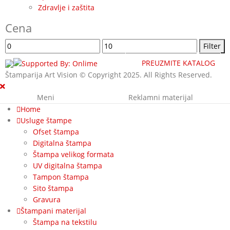
Zdravlje i zaštita
Cena
Minimalna
Maksimalna
Filter
cena
cena
PREUZMITE KATALOG
Štamparija Art Vision © Copyright 2025. All Rights Reserved.
Meni
Reklamni materijal
Home
Usluge štampe
Ofset štampa
Digitalna štampa
Štampa velikog formata
UV digitalna štampa
Tampon štampa
Sito štampa
Gravura
Štampani materijal
Štampa na tekstilu