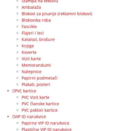
Štampa na tekstilu
Ambalaža
Blokovi za pisanje (reklamni blokovi)
Blokovska roba
Fascikle
Flajeri i leci
Katalozi, brošure
Knjige
Koverte
Vizit karte
Memorandumi
Nalepnice
Papirni podmetači
Plakati, posteri
PVC kartice
PVC Vizit karte
PVC članske kartice
PVC poklon kartice
VIP ID narukvice
Papirne VIP ID narukvice
Plastične VIP ID narukvice