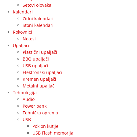
Setovi olovaka
Kalendari
Zidni kalendari
Stoni kalendari
Rokovnici
Notesi
Upaljači
Plastični upaljači
BBQ upaljači
USB upaljači
Elektronski upaljači
Kremen upaljači
Metalni upaljači
Tehnologija
Audio
Power bank
Tehnička oprema
USB
Poklon kutije
USB Flash memorija