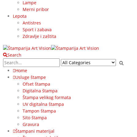
Lampe
Merni pribor
Lepota
Antistres
Sport i zabava
Zdravlje i zaštita
Search
Home
Usluge štampe
Ofset štampa
Digitalna štampa
Štampa velikog formata
UV digitalna štampa
Tampon štampa
Sito štampa
Gravura
Štampani materijal