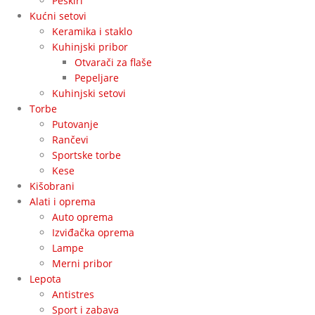
Peškiri
Kućni setovi
Keramika i staklo
Kuhinjski pribor
Otvarači za flaše
Pepeljare
Kuhinjski setovi
Torbe
Putovanje
Rančevi
Sportske torbe
Kese
Kišobrani
Alati i oprema
Auto oprema
Izviđačka oprema
Lampe
Merni pribor
Lepota
Antistres
Sport i zabava