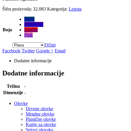
Šifra proizvoda:
32.083
Kategorija:
Lepota
Plava
Ljubičasta
Boja
Crvena
Pink
Očisti
Facebook
Twitter
Google +
Email
Dodatne informacije
Dodatne informacije
Težina
-
Dimenzije
-
Olovke
Drvene olovke
Metalne olovke
Plastične olovke
Kutije za olovke
Setovi olovaka