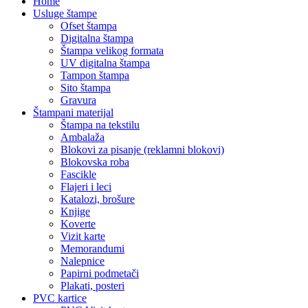
Home
Usluge štampe
Ofset štampa
Digitalna štampa
Štampa velikog formata
UV digitalna štampa
Tampon štampa
Sito štampa
Gravura
Štampani materijal
Štampa na tekstilu
Ambalaža
Blokovi za pisanje (reklamni blokovi)
Blokovska roba
Fascikle
Flajeri i leci
Katalozi, brošure
Knjige
Koverte
Vizit karte
Memorandumi
Nalepnice
Papirni podmetači
Plakati, posteri
PVC kartice