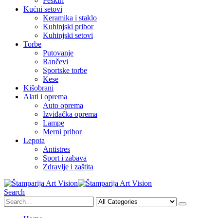
Peškiri
Kućni setovi
Keramika i staklo
Kuhinjski pribor
Kuhinjski setovi
Torbe
Putovanje
Rančevi
Sportske torbe
Kese
Kišobrani
Alati i oprema
Auto oprema
Izviđačka oprema
Lampe
Merni pribor
Lepota
Antistres
Sport i zabava
Zdravlje i zaštita
Search