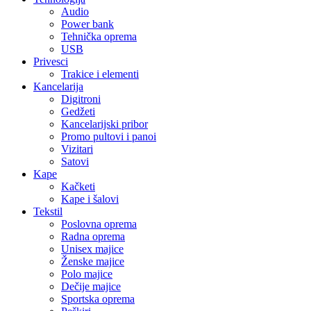
Audio
Power bank
Tehnička oprema
USB
Privesci
Trakice i elementi
Kancelarija
Digitroni
Gedžeti
Kancelarijski pribor
Promo pultovi i panoi
Vizitari
Satovi
Kape
Kačketi
Kape i šalovi
Tekstil
Poslovna oprema
Radna oprema
Unisex majice
Ženske majice
Polo majice
Dečije majice
Sportska oprema