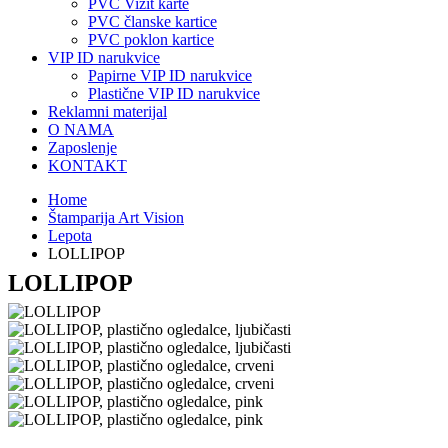
PVC Vizit karte
PVC članske kartice
PVC poklon kartice
VIP ID narukvice
Papirne VIP ID narukvice
Plastične VIP ID narukvice
Reklamni materijal
O NAMA
Zaposlenje
KONTAKT
Home
Štamparija Art Vision
Lepota
LOLLIPOP
LOLLIPOP