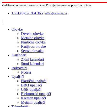
Zadržavamo pravo promene cena.
Poslujemo samo sa pravnim licima
+381 (0) 62 364 365
|
office@artvision.rs
|
Olovke
Drvene olovke
Metalne olovke
Plastične olovke
Kutije za olovke
Setovi olovaka
Kalendari
Zidni kalendari
Stoni kalendari
Rokovnici
Notesi
Upaljači
Plastični upaljači
BBQ upaljači
USB upaljači
Elektronski upaljači
Kremen upaljači
Metalni upaljači
Tehnologija